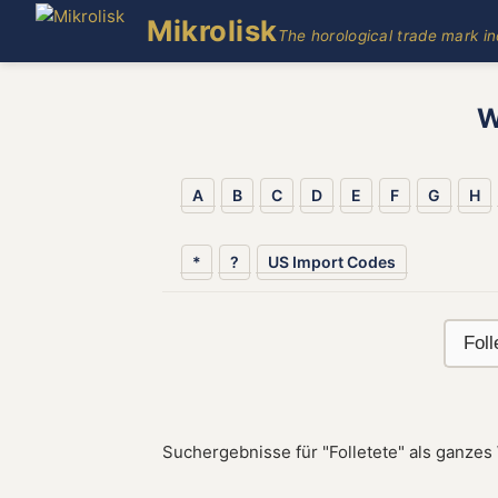
Mikrolisk
The horological trade mark i
W
A
B
C
D
E
F
G
H
*
?
US Import Codes
Suchergebnisse für "Folletete" als ganzes