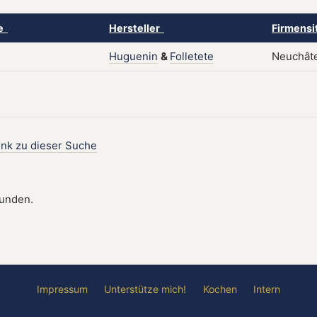
ke
Hersteller
Firmensi
Huguenin
&
Folletete
Neuchâte
ink zu dieser Suche
funden.
Impressum
Unterstütze mich!
Kochen
Intern