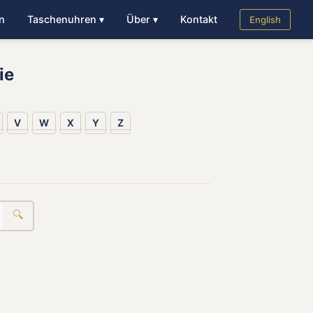
n
Taschenuhren ▾
Über ▾
Kontakt
English
ie
V
W
X
Y
Z
🔍