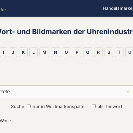
Handelsmarke
ndex
ort- und Bildmarken der Uhrenindustr
I
J
K
L
M
N
O
P
Q
R
S
T
U
×
Suche
nur in Wortmarkenspalte
als Teilwort
 Wort: