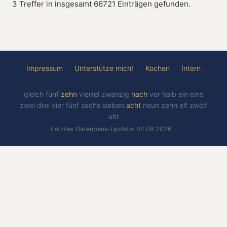
3 Treffer in insgesamt 66721 Einträgen gefunden.
Impressum
Unterstütze mich!
Kochen
Intern
gleich
fünf
zehn
viertel
zwanzig
nach
vor
halb
ein
eins
zwei
drei
vier
fünf
sechs
sieben
acht
neun
zehn
elf
zwölf
uhr
Letztes Datenbank-Update: 04.08.2026