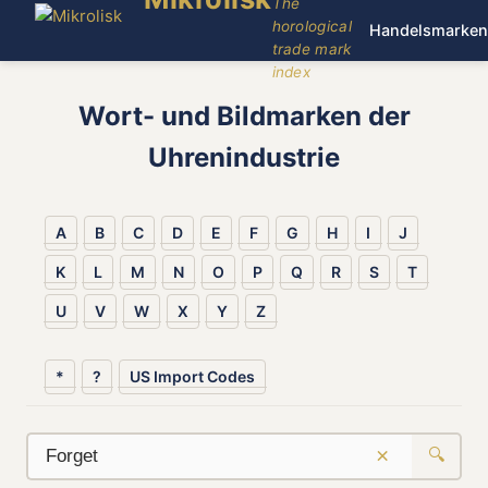
The
horological
Handelsmarken
trade mark
index
Wort- und Bildmarken der
Uhrenindustrie
A
B
C
D
E
F
G
H
I
J
K
L
M
N
O
P
Q
R
S
T
U
V
W
X
Y
Z
*
?
US Import Codes
×
🔍