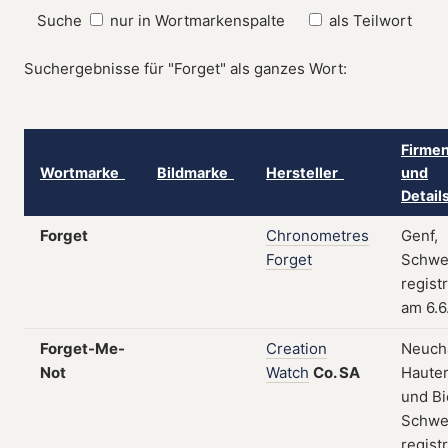
Suche
nur in Wortmarkenspalte
als Teilwort
Suchergebnisse für "Forget" als ganzes Wort:
Firmen
Wortmarke
Bildmarke
Hersteller
und
Detai
Forget
Chronometres
Genf,
Forget
Schwe
registr
am 6.6
Forget-Me-
Creation
Neuchâ
Not
Watch
Co.
SA
Hauter
und Bi
Schwe
registr