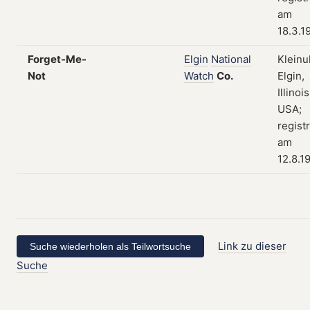
am
18.3.1
Forget-Me-
Elgin
National
Kleinu
Not
Watch
Co.
Elgin,
Illinois
USA;
registr
am
12.8.1
Link zu dieser
Suche