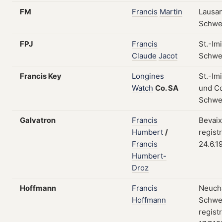
FM
Francis
Martin
Lausa
Schwe
FPJ
Francis
St.-Imi
Claude
Jacot
Schwe
Francis Key
Longines
St.-Im
Watch
Co.
SA
und Co
Schwe
Galvatron
Francis
Bevaix
Humbert
/
regist
Francis
24.6.1
Humbert-
Droz
Hoffmann
Francis
Neuchâ
Hoffmann
Schwe
regist