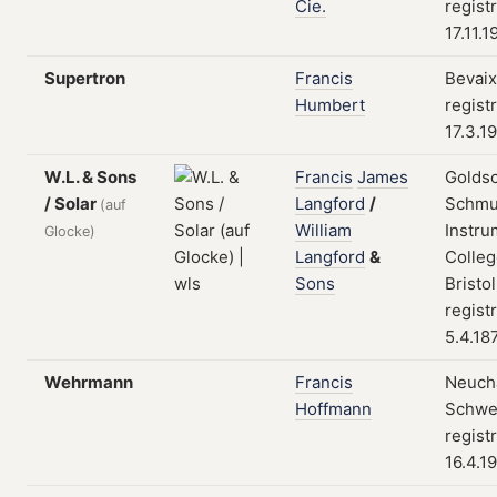
Cie.
regist
17.11.1
Supertron
Francis
Bevaix
Humbert
regist
17.3.1
W.L. & Sons
Francis
James
Golds
/ Solar
Langford
/
Schmu
(auf
William
Instru
Glocke)
Langford
&
Colleg
Sons
Bristo
regist
5.4.18
Wehrmann
Francis
Neuchâ
Hoffmann
Schwe
regist
16.4.1