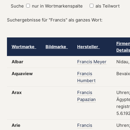
Suche
nur in Wortmarkenspalte
als Teilwort
Suchergebnisse für "Francis" als ganzes Wort:
Firmen
Wortmarke
Bildmarke
Hersteller
Detai
Albar
Francis
Meyer
Nidau,
Aquaview
Francis
Bevaix
Humbert
Arax
Francis
Uhren;
Papazian
Ägypt
regist
5.6.19
Arie
Francis
Uhren;