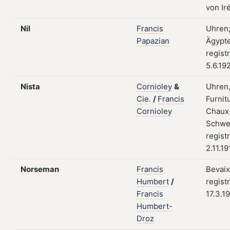
von Ir
Nil
Francis
Uhren;
Papazian
Ägypt
regist
5.6.19
Nista
Cornioley
&
Uhren
Cie.
/
Francis
Furnit
Cornioley
Chaux
Schwe
regist
2.11.19
Norseman
Francis
Bevaix
Humbert
/
regist
Francis
17.3.1
Humbert-
Droz