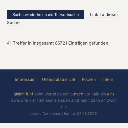
Link zu dieser
Suche
41 Treffer in insgesamt 66721 Einträgen gefunden.
Impressum
Unterstütze mich!
Kochen
Intern
gleich
fünf
zehn
viertel
zwanzig
nach
vor
halb
ein
eins
zwei
drei
vier
fünf
sechs
sieben
acht
neun
zehn
elf
zwölf
uhr
Letztes Datenbank-Update: 04.08.2026