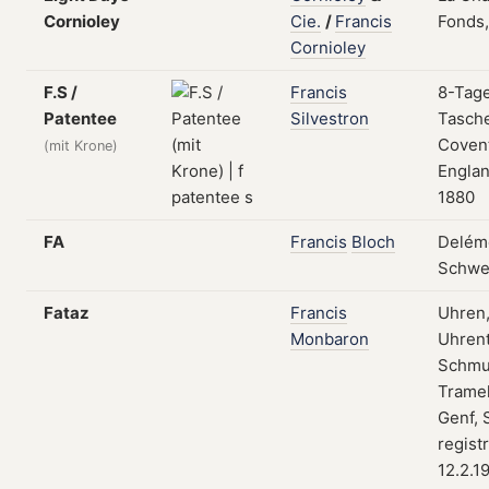
Cornioley
Cie.
/
Francis
Fonds
Cornioley
F.S /
Francis
8-Tag
Patentee
Silvestron
Tasch
Covent
(mit Krone)
Engla
1880
FA
Francis
Bloch
Delém
Schwe
Fataz
Francis
Uhren
Monbaron
Uhrent
Schmu
Trame
Genf, 
regist
12.2.1