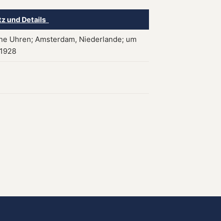
tz und Details
che Uhren; Amsterdam, Niederlande; um
 1928