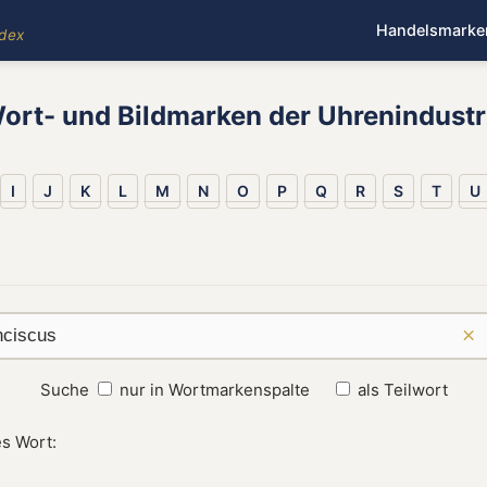
Handelsmarke
ndex
ort- und Bildmarken der Uhrenindustr
I
J
K
L
M
N
O
P
Q
R
S
T
U
×
Suche
nur in Wortmarkenspalte
als Teilwort
es Wort: