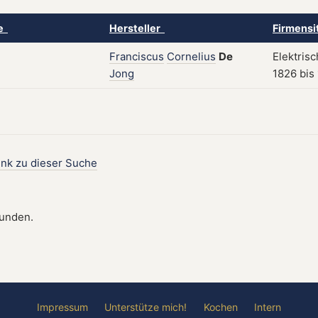
ke
Hersteller
Firmensi
Franciscus
Cornelius
De
Elektris
Jong
1826 bis
ink zu dieser Suche
funden.
Impressum
Unterstütze mich!
Kochen
Intern