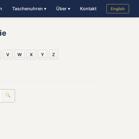
n
Taschenuhren ▾
Über ▾
Kontakt
English
ie
V
W
X
Y
Z
🔍