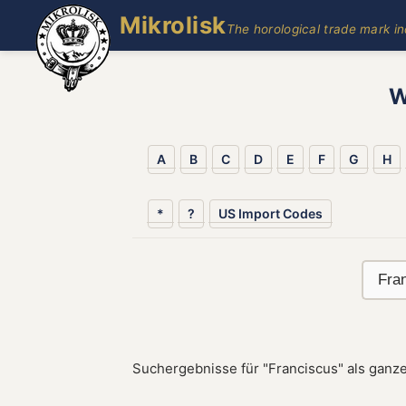
Mikrolisk
The horological trade mark i
W
A
B
C
D
E
F
G
H
*
?
US Import Codes
Suchergebnisse für "Franciscus" als ganz