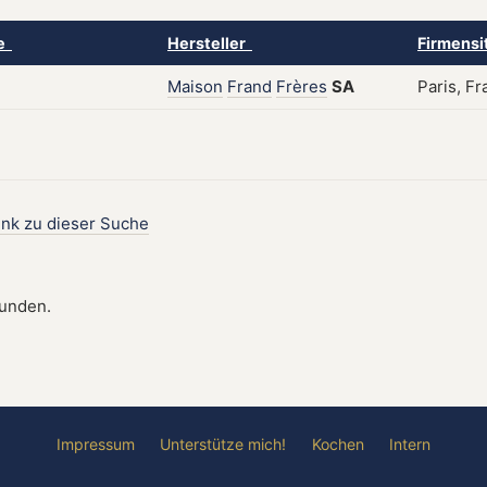
ke
Hersteller
Firmensi
Maison
Frand
Frères
SA
Paris, Fr
ink zu dieser Suche
funden.
Impressum
Unterstütze mich!
Kochen
Intern