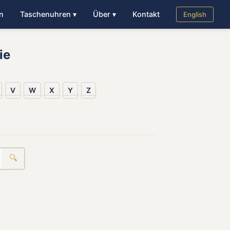
n
Taschenuhren ▾
Über ▾
Kontakt
English
ie
V
W
X
Y
Z
🔍