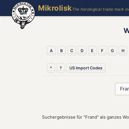
Mikrolisk
The horological trade mark i
W
A
B
C
D
E
F
G
H
*
?
US Import Codes
Suchergebnisse für "Frand" als ganzes Wo