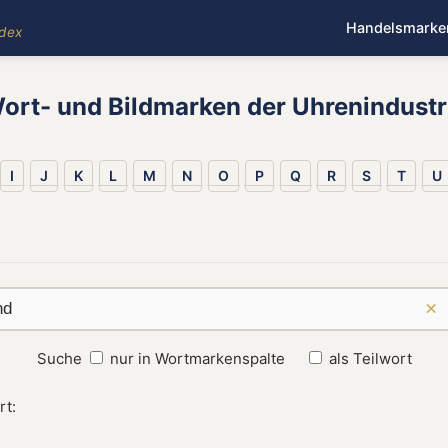
Handelsmarke
ndex
ort- und Bildmarken der Uhrenindustr
I
J
K
L
M
N
O
P
Q
R
S
T
U
×
Suche
nur in Wortmarkenspalte
als Teilwort
rt: