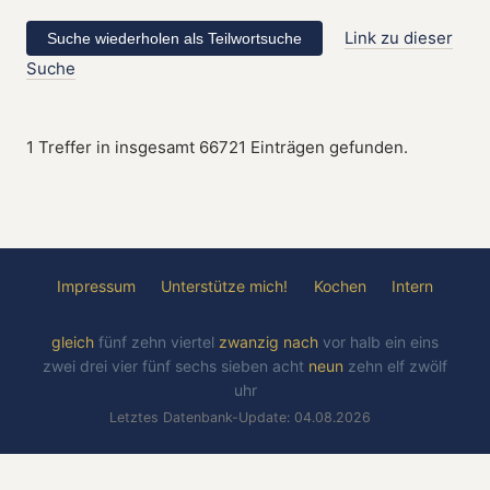
Link zu dieser
Suche
1 Treffer in insgesamt 66721 Einträgen gefunden.
Impressum
Unterstütze mich!
Kochen
Intern
gleich
fünf
zehn
viertel
zwanzig
nach
vor
halb
ein
eins
zwei
drei
vier
fünf
sechs
sieben
acht
neun
zehn
elf
zwölf
uhr
Letztes Datenbank-Update: 04.08.2026