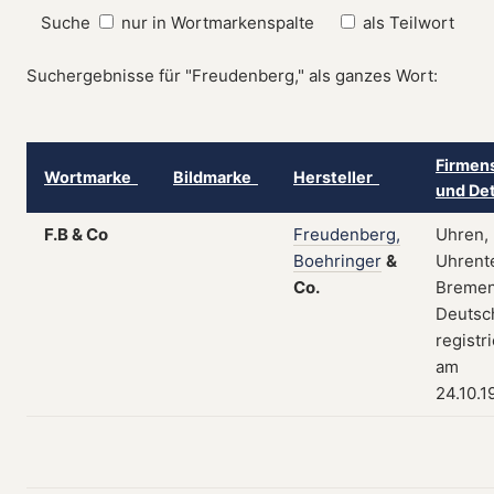
Suche
nur in Wortmarkenspalte
als Teilwort
Suchergebnisse für "Freudenberg," als ganzes Wort:
Firmens
Wortmarke
Bildmarke
Hersteller
und De
F.B & Co
Freudenberg,
Uhren,
Boehringer
&
Uhrente
Co.
Bremen
Deutsc
registri
am
24.10.1