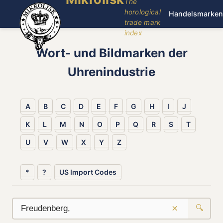
The
horological
Handelsmarken
trade mark
index
Wort- und Bildmarken der
Uhrenindustrie
A
B
C
D
E
F
G
H
I
J
K
L
M
N
O
P
Q
R
S
T
U
V
W
X
Y
Z
*
?
US Import Codes
×
🔍