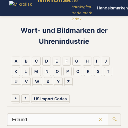
The
horological
Handelsmarken
trade mark
index
Wort- und Bildmarken der
Uhrenindustrie
A
B
C
D
E
F
G
H
I
J
K
L
M
N
O
P
Q
R
S
T
U
V
W
X
Y
Z
*
?
US Import Codes
×
🔍