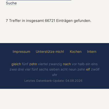
Suche
7 Treffer in insgesamt 66721 Einträgen gefunden.
Impressum
Unterstütze mich!
Kochen
Intern
gleich
fünf
zehn
viertel
zwanzig
nach
vor
halb
ein
eins
zwei
drei
vier
fünf
sechs
sieben
acht
neun
zehn
elf
zwölf
uhr
Letztes Datenbank-Update: 04.08.2026