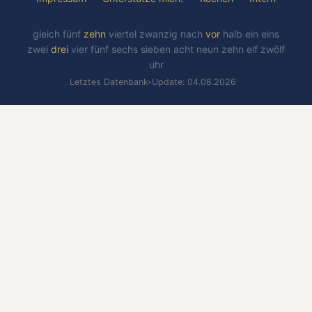
gleich
fünf
zehn
viertel
zwanzig
nach
vor
halb
ein
eins
zwei
drei
vier
fünf
sechs
sieben
acht
neun
zehn
elf
zwölf
uhr
Letztes Datenbank-Update: 04.08.2026