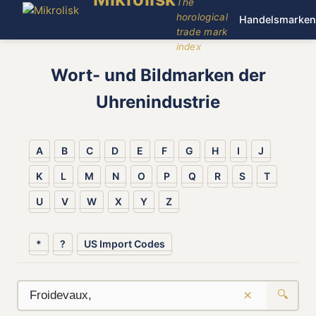
The
horological
Handelsmarken
trade mark
index
Wort- und Bildmarken der
Uhrenindustrie
A
B
C
D
E
F
G
H
I
J
K
L
M
N
O
P
Q
R
S
T
U
V
W
X
Y
Z
*
?
US Import Codes
×
🔍