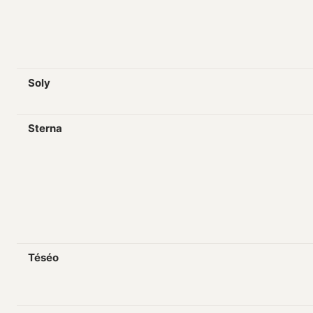
Soly
Sterna
Téséo