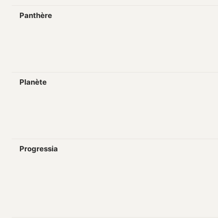
Panthère
Planète
Progressia