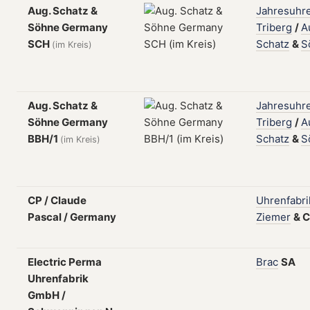
Aug. Schatz &
Jahresuhre
Söhne Germany
Triberg
/
A
SCH
Schatz
&
S
(im Kreis)
Aug. Schatz &
Jahresuhre
Söhne Germany
Triberg
/
A
BBH/1
Schatz
&
S
(im Kreis)
CP / Claude
Uhrenfabri
Pascal / Germany
Ziemer
&
C
Electric Perma
Brac
SA
Uhrenfabrik
GmbH /