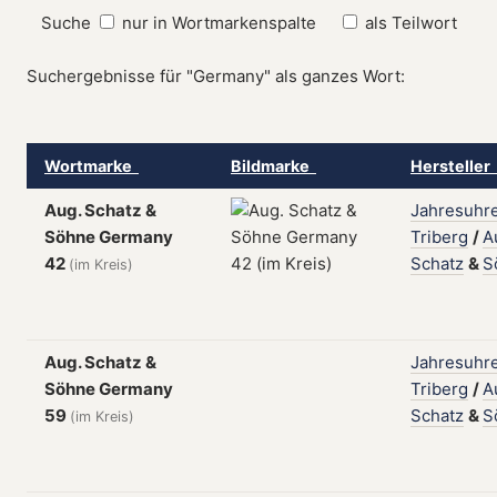
Suche
nur in Wortmarkenspalte
als Teilwort
Suchergebnisse für "Germany" als ganzes Wort:
Wortmarke
Bildmarke
Hersteller
Aug. Schatz &
Jahresuhre
Söhne Germany
Triberg
/
A
42
Schatz
&
S
(im Kreis)
Aug. Schatz &
Jahresuhre
Söhne Germany
Triberg
/
A
59
Schatz
&
S
(im Kreis)