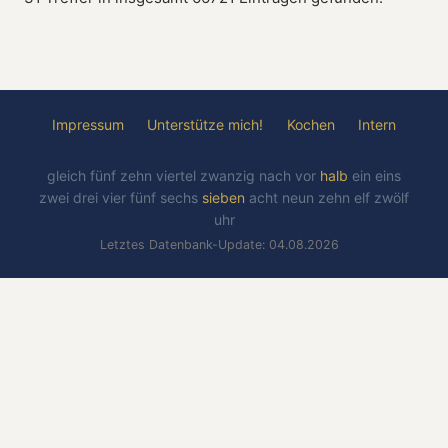
Impressum
Unterstütze mich!
Kochen
Intern
gleich
fünf
zehn
viertel
zwanzig
nach
vor
halb
ein
eins
zwei
drei
vier
fünf
sechs
sieben
acht
neun
zehn
elf
zwölf
uhr
Letztes Datenbank-Update: 04.08.2026