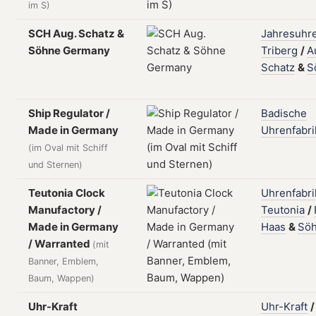
im S)
SCH Aug. Schatz &
Jahresuhre
Söhne Germany
Triberg
/
A
Schatz
&
S
Ship Regulator /
Badische
Made in Germany
Uhrenfabri
(im Oval mit Schiff
und Sternen)
Teutonia Clock
Uhrenfabri
Manufactory /
Teutonia
/
Made in Germany
Haas
&
Sö
/ Warranted
(mit
Banner, Emblem,
Baum, Wappen)
Uhr-Kraft
Uhr-Kraft