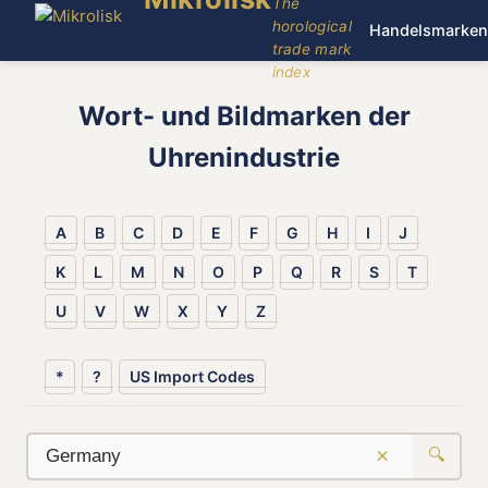
The
horological
Handelsmarken
trade mark
index
Wort- und Bildmarken der
Uhrenindustrie
A
B
C
D
E
F
G
H
I
J
K
L
M
N
O
P
Q
R
S
T
U
V
W
X
Y
Z
*
?
US Import Codes
×
🔍