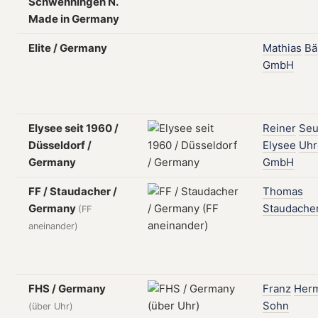
Schwenningen N.
Made in Germany
Elite / Germany
Mathias
Bä
GmbH
Elysee seit 1960 /
Reiner
Seu
Düsseldorf /
Elysee
Uhr
Germany
GmbH
FF / Staudacher /
Thomas
Germany
Staudache
(FF
aneinander)
FHS / Germany
Franz
Her
Sohn
(über Uhr)