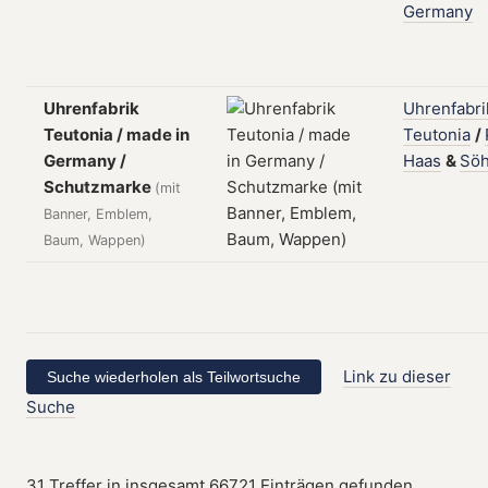
Germany
Uhrenfabrik
Uhrenfabri
Teutonia / made in
Teutonia
/
Germany /
Haas
&
Sö
Schutzmarke
(mit
Banner, Emblem,
Baum, Wappen)
Link zu dieser
Suche
31 Treffer in insgesamt 66721 Einträgen gefunden.