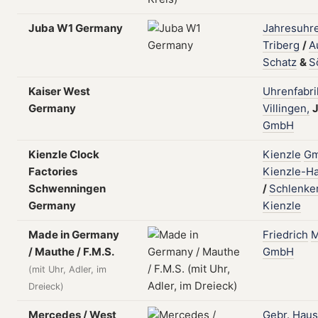
Juba W1 Germany
Jahresuhre
Triberg
/
A
Schatz
&
S
Kaiser West
Uhrenfabri
Germany
Villingen,
J
GmbH
Kienzle Clock
Kienzle
G
Factories
Kienzle-Ha
Schwenningen
/
Schlenke
Germany
Kienzle
Made in Germany
Friedrich
M
/ Mauthe / F.M.S.
GmbH
(mit Uhr, Adler, im
Dreieck)
Mercedes / West
Gebr.
Haus