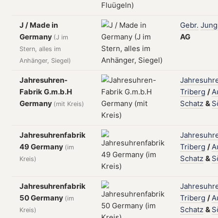
J / Made in
Gebr.
Jung
Germany
AG
(J im
Stern, alles im
Anhänger, Siegel)
Jahresuhren-
Jahresuhre
Fabrik G.m.b.H
Triberg
/
A
Germany
Schatz
&
S
(mit Kreis)
Jahresuhrenfabrik
Jahresuhre
49 Germany
Triberg
/
A
(im
Schatz
&
S
Kreis)
Jahresuhrenfabrik
Jahresuhre
50 Germany
Triberg
/
A
(im
Schatz
&
S
Kreis)