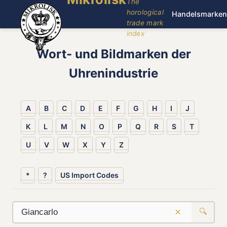
The
horological
Handelsmarken
trade mark
index
Wort- und Bildmarken der
Uhrenindustrie
A
B
C
D
E
F
G
H
I
J
K
L
M
N
O
P
Q
R
S
T
U
V
W
X
Y
Z
*
?
US Import Codes
×
🔍