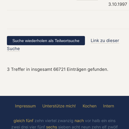
3.10.1997
Link zu dieser
Suche
3 Treffer in insgesamt 66721 Einträgen gefunden.
Impressum
Unterstütze mich!
Kochen
Intern
gleich
fünf
zehn
viertel
zwanzig
nach
vor
halb
ein
eins
zwei
drei
vier
fünf
sechs
sieben
acht
neun
zehn
elf
zwölf