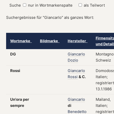
Suche
nur in Wortmarkenspalte
als Teilwort
Suchergebnisse für "Giancarlo" als ganzes Wort:
Firmensit
Wortmarke
Bildmarke
Hersteller
und Detai
DG
Giancarlo
Montagnol
Dozio
Schweiz
Rossi
Giancarlo
Domodoss
Rossi
&
C.
Italien;
registrier
13.1.1986
Un'ora per
Giancarlo
Mailand,
sempre
di
Italien;
Benedetto
registrier