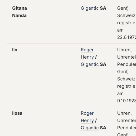
Gitana
Gigantic
SA
Genf,
Nanda
Schweiz
registrie
am
22.6.197
Ilo
Roger
Uhren,
Henry
/
Uhrentei
Gigantic
SA
Pendule
Genf,
Schweiz
registrie
am
9.10.192
Ilosa
Roger
Uhren,
Henry
/
Uhrentei
Gigantic
SA
Pendule
Genf,