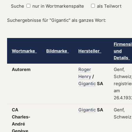
Suche
nur in Wortmarkenspalte
als Teilwort
Suchergebnisse für "Gigantic" als ganzes Wort:
Firmensi
Wortmarke
Bildmarke
Hersteller
und
Details
Autorem
Roger
Genf,
Henry
/
Schweiz
Gigantic
SA
registrie
am
26.4.193
CA
Gigantic
SA
Genf,
Charles-
Schweiz
André
Genève