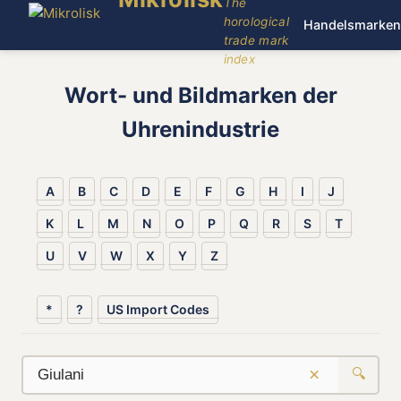
The
horological
Handelsmarken
trade mark
index
Wort- und Bildmarken der
Uhrenindustrie
A
B
C
D
E
F
G
H
I
J
K
L
M
N
O
P
Q
R
S
T
U
V
W
X
Y
Z
*
?
US Import Codes
×
🔍