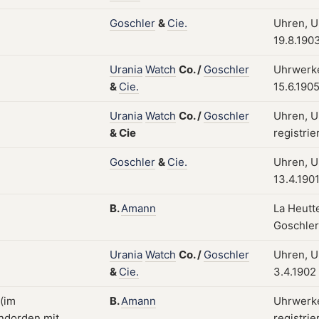
Goschler
&
Cie.
Uhren, Uh
19.8.190
Urania
Watch
Co.
/
Goschler
Uhrwerke
&
Cie.
15.6.190
Urania
Watch
Co.
/
Goschler
Uhren, U
&
Cie
registrie
Goschler
&
Cie.
Uhren, Uh
13.4.190
B.
Amann
La Heutt
Goschler
Urania
Watch
Co.
/
Goschler
Uhren, Uh
&
Cie.
3.4.1902
B.
Amann
Uhrwerke
registri