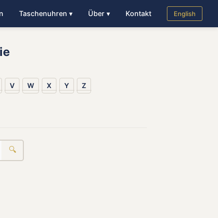
n
Taschenuhren ▾
Über ▾
Kontakt
English
ie
V
W
X
Y
Z
🔍