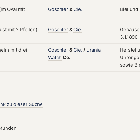
Goschler
&
Cie.
Biel und
Goschler
&
Cie.
Gehäuse,
3.1.1890
Goschler
&
Cie.
/
Urania
Herstell
Watch
Co.
Uhrengeh
sowie Bi
ink zu dieser Suche
efunden.