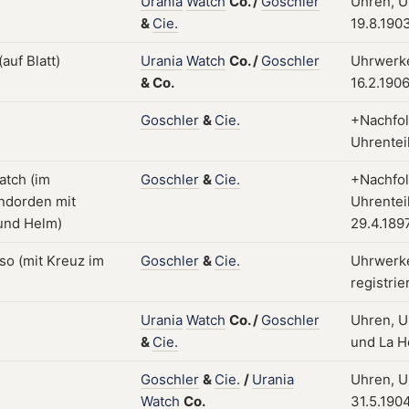
Urania
Watch
Co.
/
Goschler
Uhren, Uh
&
Cie.
19.8.190
Urania
Watch
Co.
/
Goschler
Uhrwerke
&
Co.
16.2.190
Goschler
&
Cie.
+Nachfol
Uhrentei
Goschler
&
Cie.
+Nachfol
Uhrenteil
29.4.189
Goschler
&
Cie.
Uhrwerke
registrie
Urania
Watch
Co.
/
Goschler
Uhren, Uh
&
Cie.
und La H
Goschler
&
Cie.
/
Urania
Uhren, Uh
Watch
Co.
31.5.190