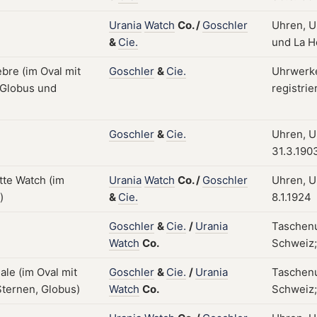
Urania
Watch
Co.
/
Goschler
Uhren, Uh
&
Cie.
und La H
Goschler
&
Cie.
Uhrwerke
registrie
Goschler
&
Cie.
Uhren, Uh
31.3.190
Urania
Watch
Co.
/
Goschler
Uhren, Uh
&
Cie.
8.1.1924
Goschler
&
Cie.
/
Urania
Taschenuh
Watch
Co.
Schweiz;
Goschler
&
Cie.
/
Urania
Taschenuh
Watch
Co.
Schweiz; 