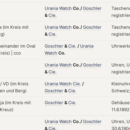
Urania
Watch
Co.
/
Goschler
Taschenu
&
Cie.
registrie
Urania
Watch
Co.
/
Goschler
Taschenu
&
Cie.
registrie
Goschler
&
Cie.
/
Urania
Uhrwerke;
Watch
Co.
Urania
Watch
Co.
/
Goschler
Uhren, U
&
Cie.
registrie
Urania
Watch
Cie.
/
Kleinuhr
Goschler
&
Cie.
Schweiz; 
Goschler
&
Cie.
Gehäuse,
11.6.1892
Urania
Watch
Co.
/
Goschler
Uhren, Uh
&
Cie.
30.6.190