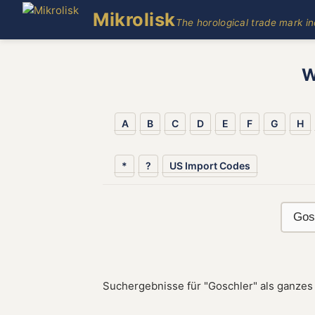
Mikrolisk
The horological trade mark i
W
A
B
C
D
E
F
G
H
*
?
US Import Codes
Suchergebnisse für "Goschler" als ganzes