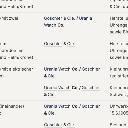
& Cie. ü
Goschler
&
Cie.
/
Urania
Herstell
Watch
Co.
Uhrengeh
sowie Bi
Goschler
&
Cie.
Herstell
Uhrengeh
sowie Bie
Urania
Watch
Co.
/
Goschler
Kleinuhr
&
Cie.
registrie
Urania
Watch
Co.
/
Goschler
Kleinuhr
&
Cie.
Schweiz; 
Urania
Watch
Co.
/
Goschler
Uhrwerke
&
Cie.
15.6.190
Goschler
&
Cie.
Biel und 