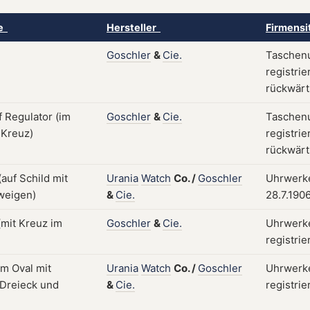
ke
Hersteller
Firmensi
Goschler
&
Cie.
Taschenu
registrie
rückwärt
Goschler
&
Cie.
Taschenu
registrie
rückwärt
Urania
Watch
Co.
/
Goschler
Uhrwerke
&
Cie.
28.7.190
Goschler
&
Cie.
Uhrwerke
registrie
Urania
Watch
Co.
/
Goschler
Uhrwerke
&
Cie.
registrie