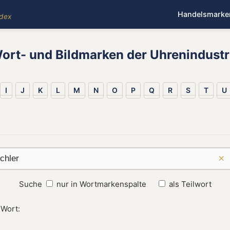
Handelsmarke
ndex
ort- und Bildmarken der Uhrenindustr
I
J
K
L
M
N
O
P
Q
R
S
T
U
×
Suche
nur in Wortmarkenspalte
als Teilwort
 Wort: