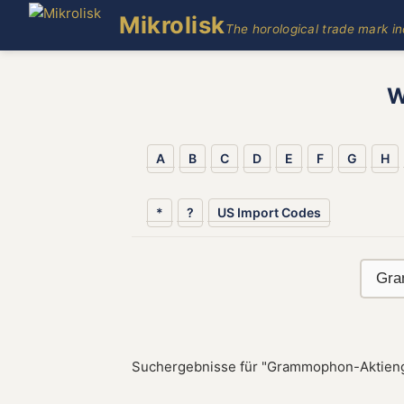
Mikrolisk
The horological trade mark i
W
A
B
C
D
E
F
G
H
*
?
US Import Codes
Suchergebnisse für "Grammophon-Aktienge