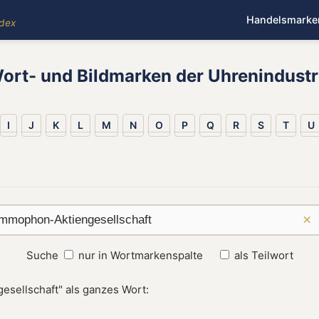
Handelsmarke
ndex
ort- und Bildmarken der Uhrenindustr
I
J
K
L
M
N
O
P
Q
R
S
T
U
×
Suche
nur in Wortmarkenspalte
als Teilwort
sellschaft" als ganzes Wort: