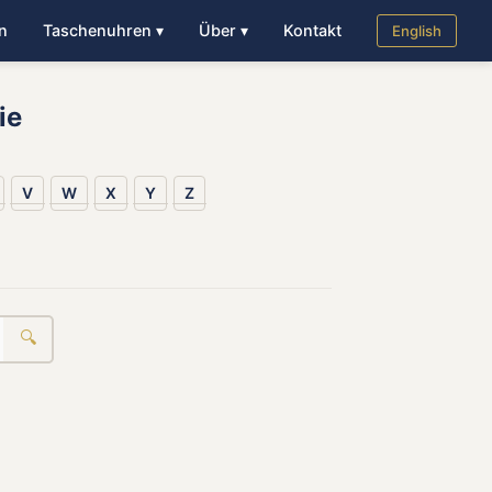
n
Taschenuhren ▾
Über ▾
Kontakt
English
ie
V
W
X
Y
Z
🔍