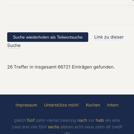
Link zu dieser
Suche
26 Treffer in insgesamt 66721 Einträgen gefunden.
Impressum
Unterstütze mich!
Kochen
Intern
gleich
fünf
zehn
viertel
zwanzig
nach
vor
halb
ein
eins
zwei
drei
vier
fünf
sechs
sieben
acht
neun
zehn
elf
zwölf
uhr