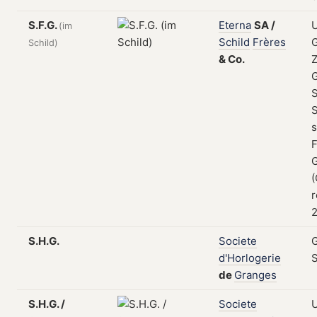
S.F.G.
Eterna
SA
/
(im
Schild
Frères
Schild)
&
Co.
Z
S
s
F
(
r
2
S.H.G.
Societe
d'Horlogerie
de
Granges
S.H.G. /
Societe