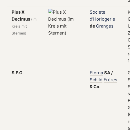
Pius X
Societe
K
Decimus
d'Horlogerie
(im
de
Granges
Kreis mit
Z
Sternen)
S
r
1
S.F.G.
Eterna
SA
/
Schild
Frères
S
&
Co.
s
F
(
r
5