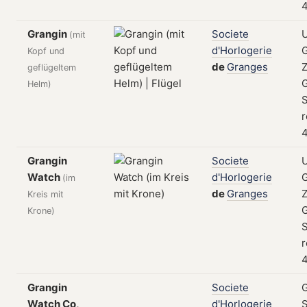
4
Grangin
Societe
(mit
d'Horlogerie
Kopf und
de
Granges
Z
geflügeltem
Helm)
S
r
4
Grangin
Societe
Watch
d'Horlogerie
(im
de
Granges
Z
Kreis mit
Krone)
S
r
4
Grangin
Societe
Watch Co,
d'Horlogerie
S