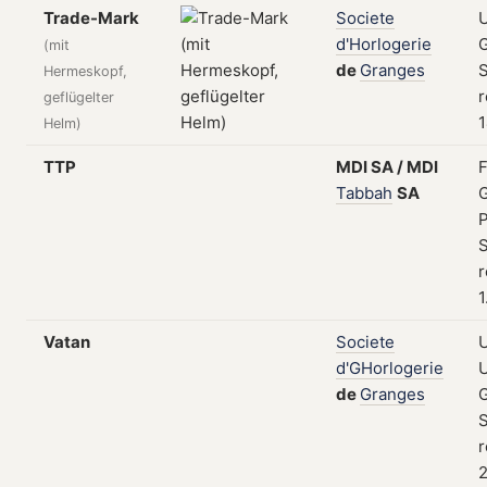
Trade-Mark
Societe
d'Horlogerie
(mit
de
Granges
S
Hermeskopf,
r
geflügelter
1
Helm)
TTP
MDI
SA
/
MDI
F
Tabbah
SA
P
S
r
1
Vatan
Societe
U
d'GHorlogerie
U
de
Granges
S
r
2