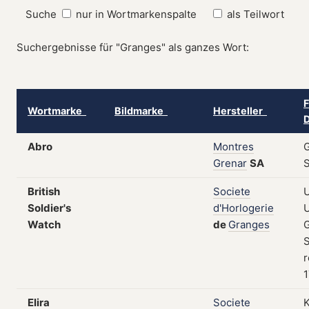
Suche
nur in Wortmarkenspalte
als Teilwort
Suchergebnisse für "Granges" als ganzes Wort:
F
Wortmarke
Bildmarke
Hersteller
D
Abro
Montres
G
Grenar
SA
British
Societe
U
Soldier's
d'Horlogerie
U
Watch
de
Granges
S
r
1
Elira
Societe
K