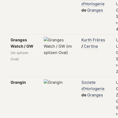
d'Horlogerie
U
de
Granges
S
r
4
Granges
Kurth
Frères
U
Watch / GW
/
Certina
U
(im spitzen
S
Oval)
r
2
Grangin
Societe
d'Horlogerie
de
Granges
Z
S
r