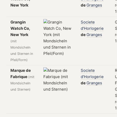
New York
de
Granges
r
1
Grangin
Societe
Watch Co,
d'Horlogerie
S
New York
de
Granges
r
1
(mit
Mondsicheln
und Sternen in
Pfeil/Form)
Marque de
Societe
Fabrique
d'Horlogerie
(mit
de
Granges
F
Mondsicheln
und Sternen)
S
r
1