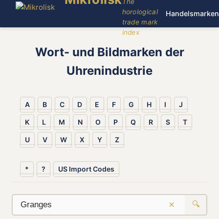
The
horological
Handelsmarken
trade mark
index
Wort- und Bildmarken der
Uhrenindustrie
A
B
C
D
E
F
G
H
I
J
K
L
M
N
O
P
Q
R
S
T
U
V
W
X
Y
Z
*
?
US Import Codes
×
🔍