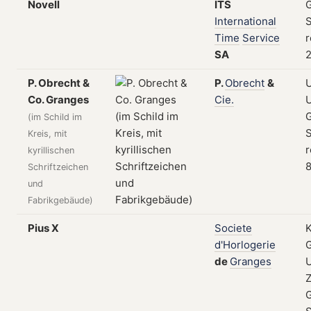
Novell
ITS
G
International
S
Time
Service
r
SA
2
P. Obrecht &
P.
Obrecht
&
U
Co. Granges
Cie.
U
(im Schild im
S
Kreis, mit
r
kyrillischen
8
Schriftzeichen
und
Fabrikgebäude)
Pius X
Societe
K
d'Horlogerie
de
Granges
Z