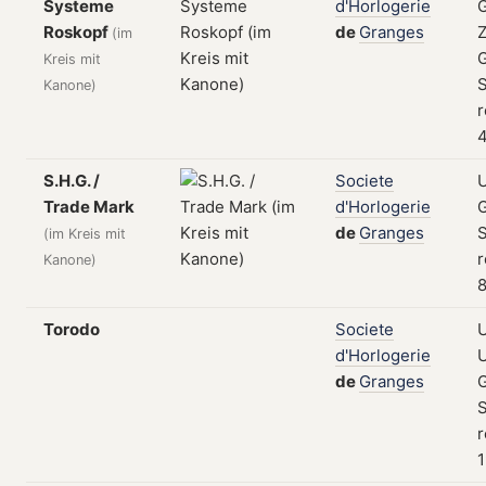
Systeme
d'Horlogerie
Roskopf
de
Granges
Z
(im
Kreis mit
S
Kanone)
r
4
S.H.G. /
Societe
Trade Mark
d'Horlogerie
de
Granges
S
(im Kreis mit
r
Kanone)
8
Torodo
Societe
U
d'Horlogerie
U
de
Granges
S
r
1