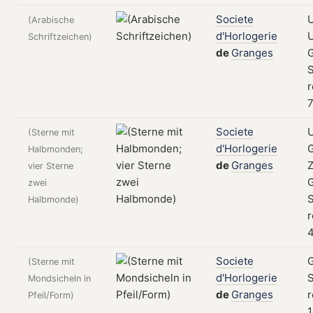
Societe
U
(Arabische
d'Horlogerie
U
Schriftzeichen)
de
Granges
S
r
7
Societe
(Sterne mit
d'Horlogerie
Halbmonden;
de
Granges
Z
vier Sterne
zwei
S
Halbmonde)
r
4
Societe
(Sterne mit
d'Horlogerie
S
Mondsicheln in
de
Granges
r
Pfeil/Form)
1