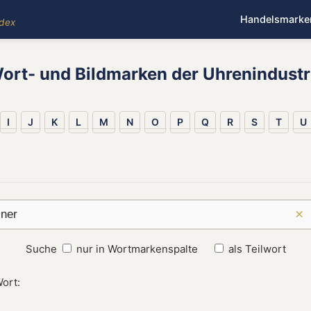
Handelsmarke
ndex
ort- und Bildmarken der Uhrenindustr
I
J
K
L
M
N
O
P
Q
R
S
T
U
×
Suche
nur in Wortmarkenspalte
als Teilwort
ort: