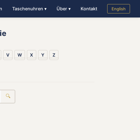
n
Taschenuhren ▾
Über ▾
Kontakt
English
ie
V
W
X
Y
Z
🔍