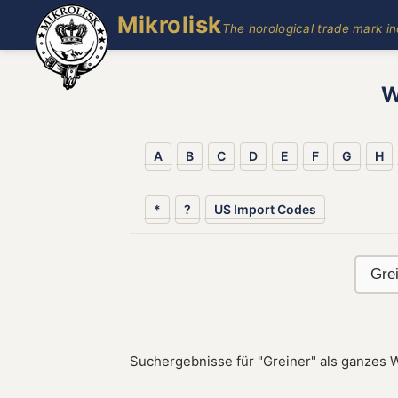
Mikrolisk
The horological trade mark i
W
A
B
C
D
E
F
G
H
*
?
US Import Codes
Suchergebnisse für "Greiner" als ganzes W