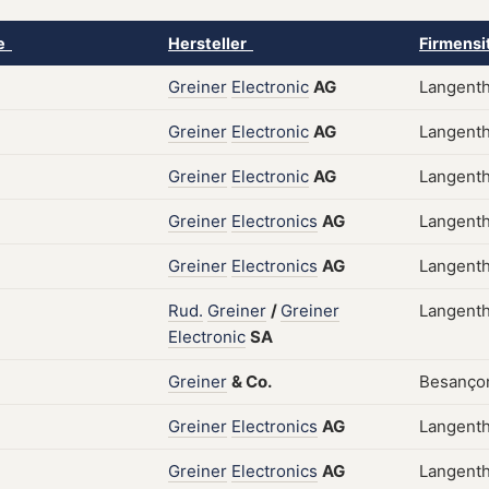
ke
Hersteller
Firmensi
Greiner
Electronic
AG
Langenth
Greiner
Electronic
AG
Langenth
Greiner
Electronic
AG
Langenth
Greiner
Electronics
AG
Langenth
Greiner
Electronics
AG
Langenth
Rud.
Greiner
/
Greiner
Langenth
Electronic
SA
Greiner
&
Co.
Besançon
Greiner
Electronics
AG
Langenth
Greiner
Electronics
AG
Langenth