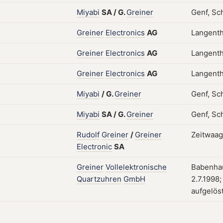
Miyabi
SA
/
G.
Greiner
Genf, Sch
Greiner
Electronics
AG
Langenth
Greiner
Electronics
AG
Langenth
Greiner
Electronics
AG
Langenth
Miyabi
/
G.
Greiner
Genf, Sc
Miyabi
SA
/
G.
Greiner
Genf, Sch
Rudolf
Greiner
/
Greiner
Zeitwaag
Electronic
SA
Greiner
Vollelektronische
Babenhau
Quartzuhren
GmbH
2.7.1998
aufgelös