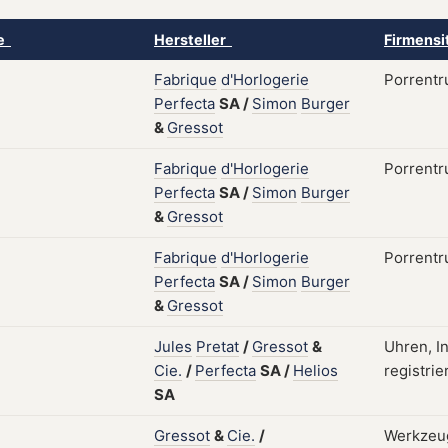
ke
Hersteller
Firmensi
Fabrique
d'Horlogerie
Porrentru
Perfecta
SA
/
Simon
Burger
&
Gressot
Fabrique
d'Horlogerie
Porrentr
Perfecta
SA
/
Simon
Burger
&
Gressot
Fabrique
d'Horlogerie
Porrentr
Perfecta
SA
/
Simon
Burger
&
Gressot
Jules
Pretat
/
Gressot
&
Uhren, I
Cie.
/
Perfecta
SA
/
Helios
registrie
SA
Gressot
&
Cie.
/
Werkzeug