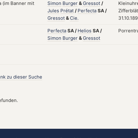
Simon
Burger
&
Gressot
/
Kleinuhr
Jules
Prétat
/
Perfecta
SA
/
Zifferblä
Gressot
&
Cie.
31.10.18
Perfecta
SA
/
Helios
SA
/
Porrentr
Simon
Burger
&
Gressot
ink zu dieser Suche
efunden.