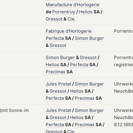
Manufacture
d'Horlogerie
de
Porrentruy
/
Helios
SA
/
Gressot
&
Cie.
Fabrique
d'Horlogerie
Porrentr
Perfecta
SA
/
Simon
Burger
&
Gressot
Simon
Burger
&
Gressot
/
Porrentr
Helios
SA
/
Perfecta
SA
/
registrie
Precimax
SA
Jules
Pretat
/
Simon
Burger
Uhrwerke
&
Gressot
/
Helios
SA
/
Neuchâte
Perfecta
SA
/
Precimax
SA
Jules
Pretat
/
Simon
Burger
Uhrwerke
&
Gressot
/
Helios
SA
/
Neuchâte
Perfecta
SA
/
Precimax
SA
/
8.12.189
Gressot
&
Cie.