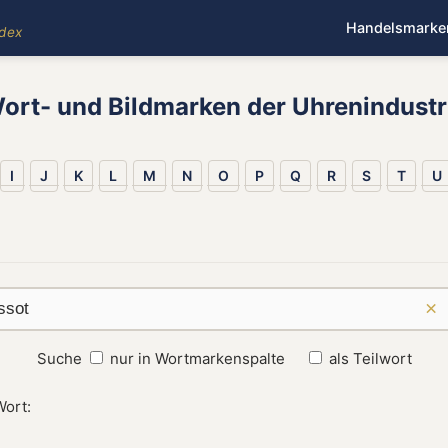
Handelsmarke
ndex
ort- und Bildmarken der Uhrenindustr
I
J
K
L
M
N
O
P
Q
R
S
T
U
×
Suche
nur in Wortmarkenspalte
als Teilwort
Wort: