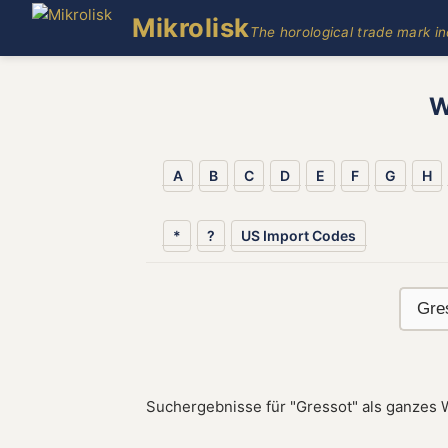
Mikrolisk
The horological trade mark i
W
A
B
C
D
E
F
G
H
*
?
US Import Codes
Suchergebnisse für "Gressot" als ganzes 