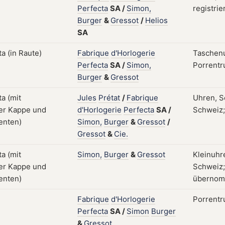
Perfecta
SA
/
Simon,
registrie
Burger
&
Gressot
/
Helios
SA
Fabrique
d'Horlogerie
Taschenu
Perfecta
SA
/
Simon,
Porrentru
Burger
&
Gressot
Jules
Prétat
/
Fabrique
Uhren, S
d'Horlogerie
Perfecta
SA
/
Schweiz;
Simon,
Burger
&
Gressot
/
Gressot
&
Cie.
Simon,
Burger
&
Gressot
Kleinuhr
Schweiz;
übernomm
Fabrique
d'Horlogerie
Porrentr
Perfecta
SA
/
Simon
Burger
&
Gressot