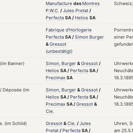
Manufacture
des
Montres
Schweiz; 
P.W.C.
/
Jules
Pretat
/
Perfecta
SA
/
Helios
SA
Fabrique
d'Horlogerie
Porrentr
Perfecta
SA
/
Simon
Burger
einer Pe
&
Gressot
gefunde
(unbestätigt)
Simon,
Burger
&
Gressot
/
Uhrwerke
Helios
SA
/
Perfecta
SA
/
Neuchâte
Precimax
SA
18.3.189
Simon,
Burger
&
Gressot
/
Uhrwerke
Helios
SA
/
Perfecta
SA
/
Neuchâte
Precimax
SA
/
Gressot
&
18.3.189
Cie.
Gressot
&
Cie.
/
Jules
Uhren, S
Pretat
/
Perfecta
SA
/
am 25.5.