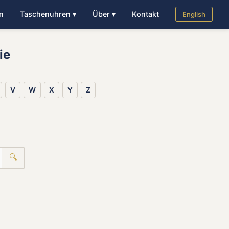
n
Taschenuhren ▾
Über ▾
Kontakt
English
ie
V
W
X
Y
Z
🔍