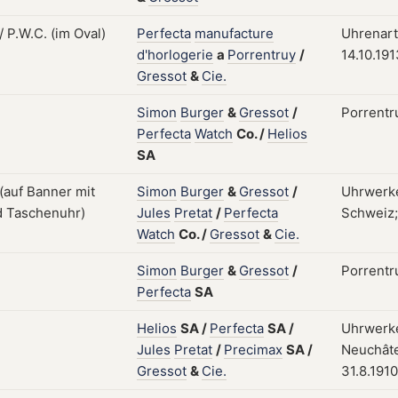
Perfecta
manufacture
Uhrenarti
d'horlogerie
a
Porrentruy
/
14.10.19
Gressot
&
Cie.
Simon
Burger
&
Gressot
/
Porrentru
Perfecta
Watch
Co.
/
Helios
SA
Simon
Burger
&
Gressot
/
Uhrwerke
Jules
Pretat
/
Perfecta
Schweiz;
Watch
Co.
/
Gressot
&
Cie.
Simon
Burger
&
Gressot
/
Porrentr
Perfecta
SA
Helios
SA
/
Perfecta
SA
/
Uhrwerke
Jules
Pretat
/
Precimax
SA
/
Neuchâte
Gressot
&
Cie.
31.8.1910