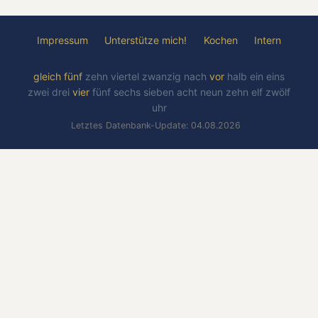
Impressum
Unterstütze mich!
Kochen
Intern
gleich
fünf
zehn
viertel
zwanzig
nach
vor
halb
ein
eins
zwei
drei
vier
fünf
sechs
sieben
acht
neun
zehn
elf
zwölf
uhr
Letztes Datenbank-Update: 04.08.2026