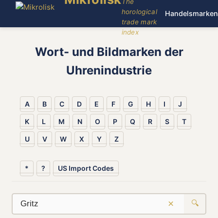
The
horological
Handelsmarken
trade mark
index
Wort- und Bildmarken der
Uhrenindustrie
A
B
C
D
E
F
G
H
I
J
K
L
M
N
O
P
Q
R
S
T
U
V
W
X
Y
Z
*
?
US Import Codes
×
🔍