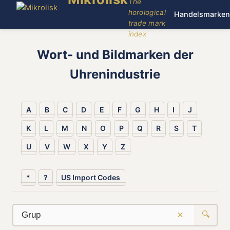
The
horological
Handelsmarken
trade mark
index
Wort- und Bildmarken der
Uhrenindustrie
A
B
C
D
E
F
G
H
I
J
K
L
M
N
O
P
Q
R
S
T
U
V
W
X
Y
Z
*
?
US Import Codes
×
🔍