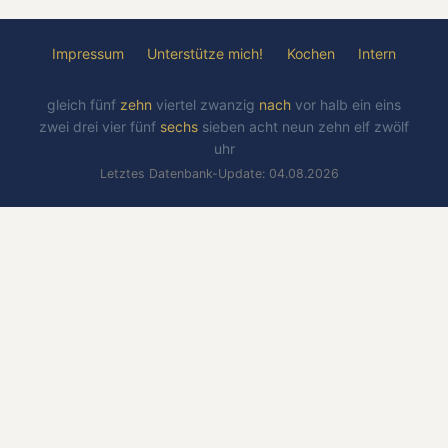
Impressum
Unterstütze mich!
Kochen
Intern
gleich
fünf
zehn
viertel
zwanzig
nach
vor
halb
ein
eins
zwei
drei
vier
fünf
sechs
sieben
acht
neun
zehn
elf
zwölf
uhr
Letztes Datenbank-Update: 04.08.2026