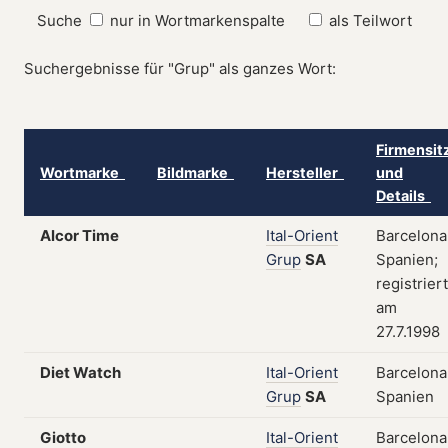
Suche
nur in Wortmarkenspalte
als Teilwort
Suchergebnisse für "Grup" als ganzes Wort:
Firmensit
Wortmarke
Bildmarke
Hersteller
und
Details
Alcor Time
Ital-Orient
Barcelona
Grup
SA
Spanien;
registriert
am
27.7.1998
Diet Watch
Ital-Orient
Barcelona
Grup
SA
Spanien
Giotto
Ital-Orient
Barcelona