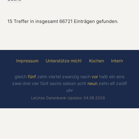
15 Treffer in insgesamt 66721 Einträgen gefunden.
Impressum
Unterstütze mich!
Kochen
Intern
gleich
fünf
zehn
viertel
zwanzig
nach
vor
halb
ein
eins
zwei
drei
vier
fünf
sechs
sieben
acht
neun
zehn
elf
zwölf
uhr
Letztes Datenbank-Update: 04.08.2026