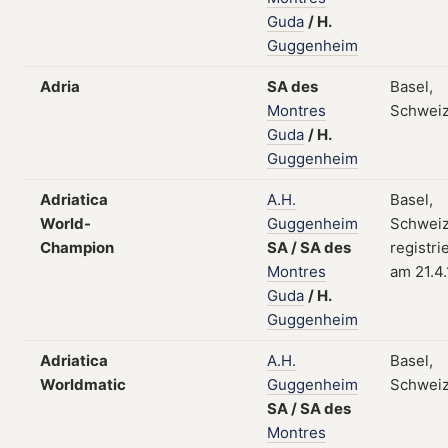
Guda
/
H.
Guggenheim
Adria
SA
des
Basel,
Montres
Schwei
Guda
/
H.
Guggenheim
Adriatica
A.H.
Basel,
World-
Guggenheim
Schweiz
Champion
SA
/
SA
des
registri
Montres
am 21.4
Guda
/
H.
Guggenheim
Adriatica
A.H.
Basel,
Worldmatic
Guggenheim
Schwei
SA
/
SA
des
Montres