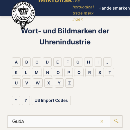
The
horological
Handelsmarken
trade mark
index
Wort- und Bildmarken der
Uhrenindustrie
A
B
C
D
E
F
G
H
I
J
K
L
M
N
O
P
Q
R
S
T
U
V
W
X
Y
Z
*
?
US Import Codes
×
🔍