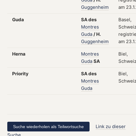
Guggenheim
am 23.1
Guda
SA
des
Basel,
Montres
Schweiz
Guda
/
H.
registri
Guggenheim
am 23.1
Herna
Montres
Biel,
Guda
SA
Schwei
Priority
SA
des
Biel,
Montres
Schwei
Guda
Link zu dieser
Suche