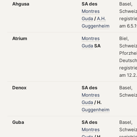
Ahgusa
SA
des
Basel,
Montres
Schweiz
Guda
/
A.H.
registri
Guggenheim
am 6.5.
Atrium
Montres
Biel,
Guda
SA
Schweiz
Pforzhe
Deutsch
registri
am 12.2
Denox
SA
des
Basel,
Montres
Schwei
Guda
/
H.
Guggenheim
Guba
SA
des
Basel,
Montres
Schweiz
Guda
/
H.
registri