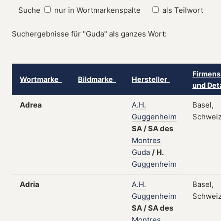
Suche
nur in Wortmarkenspalte
als Teilwort
Suchergebnisse für "Guda" als ganzes Wort:
Firmens
Wortmarke
Bildmarke
Hersteller
und Det
Adrea
A.H.
Basel,
Guggenheim
Schwei
SA
/
SA
des
Montres
Guda
/
H.
Guggenheim
Adria
A.H.
Basel,
Guggenheim
Schwei
SA
/
SA
des
Montres