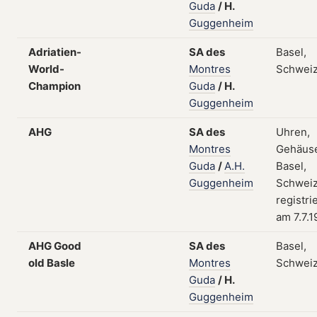
Guda
/
H.
Guggenheim
Adriatien-
SA
des
Basel,
World-
Montres
Schwei
Champion
Guda
/
H.
Guggenheim
AHG
SA
des
Uhren,
Montres
Gehäus
Guda
/
A.H.
Basel,
Guggenheim
Schweiz
registri
am 7.7.
AHG Good
SA
des
Basel,
old Basle
Montres
Schwei
Guda
/
H.
Guggenheim