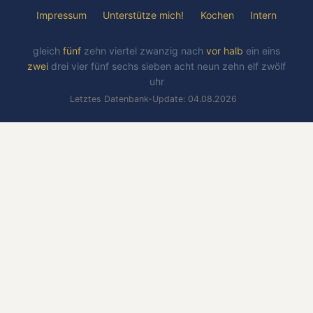
Impressum
Unterstütze mich!
Kochen
Intern
gleich
fünf
zehn
viertel
zwanzig
nach
vor
halb
ein
eins
zwei
drei
vier
fünf
sechs
sieben
acht
neun
zehn
elf
zwölf
uhr
Letztes Datenbank-Update: 04.08.2026