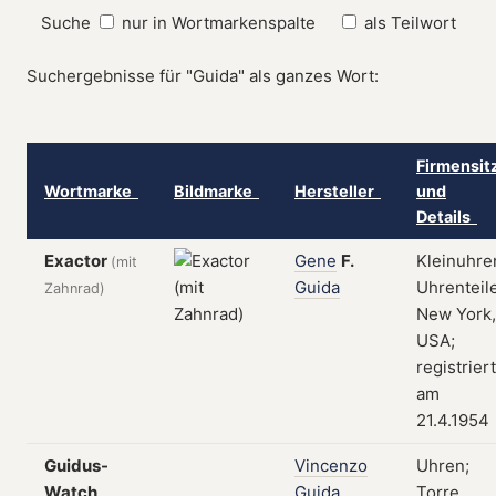
Suche
nur in Wortmarkenspalte
als Teilwort
Suchergebnisse für "Guida" als ganzes Wort:
Firmensit
Wortmarke
Bildmarke
Hersteller
und
Details
Exactor
Gene
F.
Kleinuhre
(mit
Guida
Uhrenteile
Zahnrad)
New York,
USA;
registriert
am
21.4.1954
Guidus-
Vincenzo
Uhren;
Watch
Guida
Torre