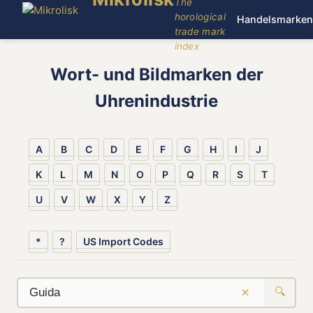
The
horological
Handelsmarken
trade mark
index
Wort- und Bildmarken der
Uhrenindustrie
A
B
C
D
E
F
G
H
I
J
K
L
M
N
O
P
Q
R
S
T
U
V
W
X
Y
Z
*
?
US Import Codes
×
🔍