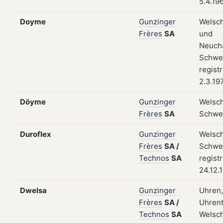
5.4.19
Doyme
Gunzinger
Welsc
Frères
SA
und
Neuchâ
Schwei
regist
2.3.19
Döyme
Gunzinger
Welsch
Frères
SA
Schwe
Duroflex
Gunzinger
Welsch
Frères
SA
/
Schwei
Technos
SA
regist
24.12.
Dwelsa
Gunzinger
Uhren,
Frères
SA
/
Uhrent
Technos
SA
Welsch