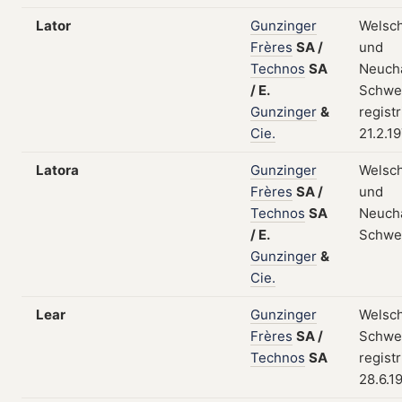
Lator
Gunzinger
Welsc
Frères
SA
/
und
Technos
SA
Neuchâ
/
E.
Schwei
Gunzinger
&
regist
Cie.
21.2.1
Latora
Gunzinger
Welsc
Frères
SA
/
und
Technos
SA
Neuchâ
/
E.
Schwe
Gunzinger
&
Cie.
Lear
Gunzinger
Welsch
Frères
SA
/
Schwei
Technos
SA
regist
28.6.1