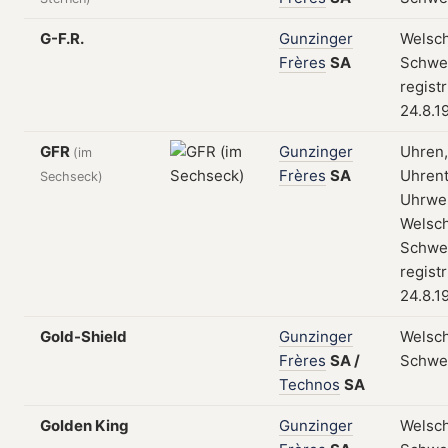
G-F.R.
Gunzinger
Welsch
Frères
SA
Schwei
regist
24.8.1
GFR
Gunzinger
Uhren,
(im
Frères
SA
Uhrent
Sechseck)
Uhrwe
Welsch
Schwei
regist
24.8.1
Gold-Shield
Gunzinger
Welsch
Frères
SA
/
Schwe
Technos
SA
Golden King
Gunzinger
Welsch