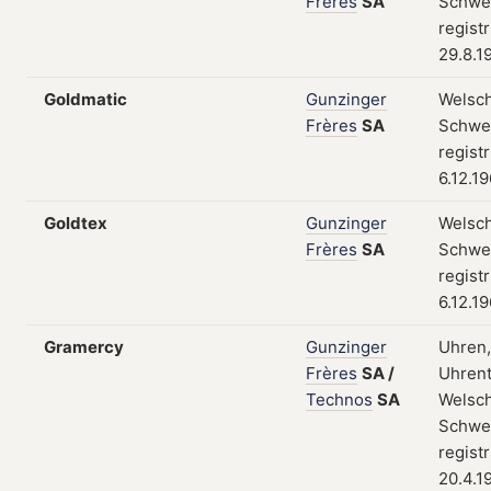
Frères
SA
Schwei
regist
29.8.1
Goldmatic
Gunzinger
Welsch
Frères
SA
Schwei
regist
6.12.1
Goldtex
Gunzinger
Welsch
Frères
SA
Schwei
regist
6.12.1
Gramercy
Gunzinger
Uhren,
Frères
SA
/
Uhrent
Technos
SA
Welsch
Schwei
regist
20.4.1