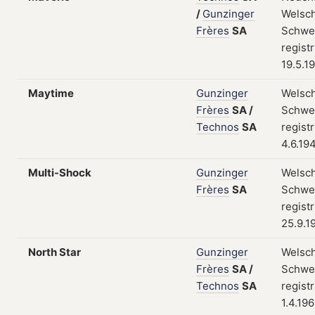
/
Gunzinger
Welsch
Frères
SA
Schwei
regist
19.5.1
Maytime
Gunzinger
Welsch
Frères
SA
/
Schwei
Technos
SA
regist
4.6.19
Multi-Shock
Gunzinger
Welsch
Frères
SA
Schwei
regist
25.9.1
North Star
Gunzinger
Welsch
Frères
SA
/
Schwei
Technos
SA
regist
1.4.19