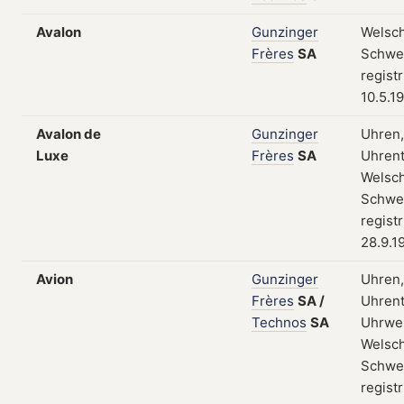
Avalon
Gunzinger
Welsch
Frères
SA
Schwei
regist
10.5.1
Avalon de
Gunzinger
Uhren,
Luxe
Frères
SA
Uhrent
Welsch
Schwei
regist
28.9.1
Avion
Gunzinger
Uhren,
Frères
SA
/
Uhrent
Technos
SA
Uhrwe
Welsch
Schwei
regist