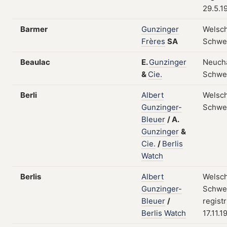
29.5.1
Barmer
Gunzinger
Welsch
Frères
SA
Schwe
Beaulac
E.
Gunzinger
Neuchâ
&
Cie.
Schwe
Berli
Albert
Welsch
Gunzinger-
Schwe
Bleuer
/
A.
Gunzinger
&
Cie.
/
Berlis
Watch
Berlis
Albert
Welsch
Gunzinger-
Schwei
Bleuer
/
regist
Berlis
Watch
17.11.1