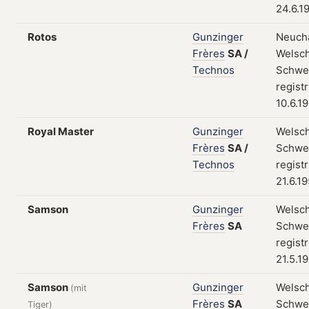
24.6.1
Rotos
Gunzinger
Neuchâ
Frères
SA
/
Welsch
Technos
Schwei
regist
10.6.1
Royal Master
Gunzinger
Welsch
Frères
SA
/
Schwei
Technos
regist
21.6.1
Samson
Gunzinger
Welsch
Frères
SA
Schwei
regist
21.5.1
Samson
Gunzinger
Welsch
(mit
Frères
SA
Schwe
Tiger)