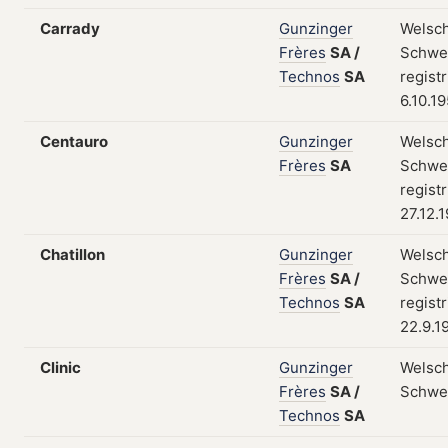
Carrady
Gunzinger
Welsch
Frères
SA
/
Schwei
Technos
SA
regist
6.10.1
Centauro
Gunzinger
Welsch
Frères
SA
Schwei
regist
27.12.
Chatillon
Gunzinger
Welsch
Frères
SA
/
Schwei
Technos
SA
regist
22.9.1
Clinic
Gunzinger
Welsch
Frères
SA
/
Schwe
Technos
SA