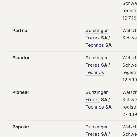
Schwei
regist
19.7.1
Partner
Gunzinger
Welsch
Frères
SA
/
Schwe
Technos
SA
Picador
Gunzinger
Welsch
Frères
SA
/
Schwei
Technos
regist
12.5.1
Pioneer
Gunzinger
Welsch
Frères
SA
/
Schwei
Technos
SA
regist
27.4.1
Popular
Gunzinger
Welsch
Frères
SA
/
Schwe