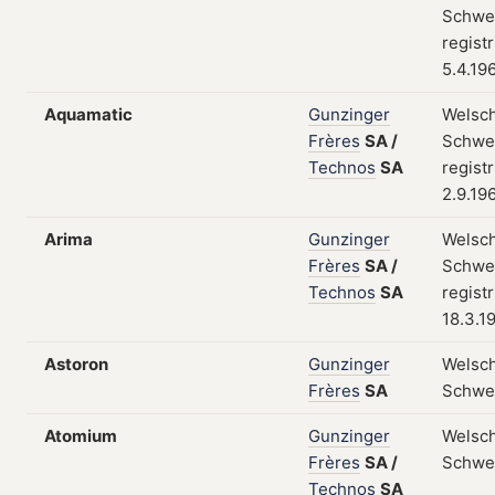
Schwei
regist
5.4.19
Aquamatic
Gunzinger
Welsch
Frères
SA
/
Schwei
Technos
SA
regist
2.9.19
Arima
Gunzinger
Welsch
Frères
SA
/
Schwei
Technos
SA
regist
18.3.1
Astoron
Gunzinger
Welsch
Frères
SA
Schwe
Atomium
Gunzinger
Welsch
Frères
SA
/
Schwe
Technos
SA