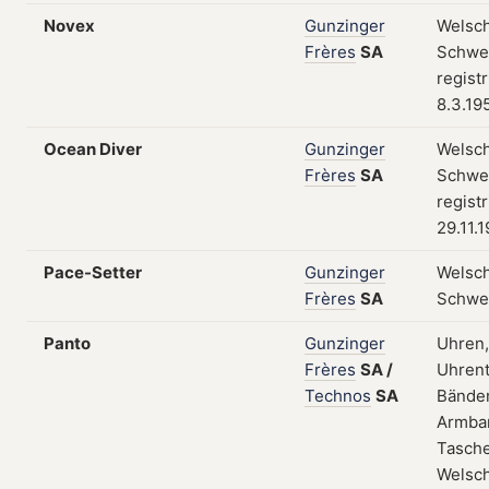
Novex
Gunzinger
Welsch
Frères
SA
Schwei
regist
8.3.19
Ocean Diver
Gunzinger
Welsch
Frères
SA
Schwei
regist
29.11.
Pace-Setter
Gunzinger
Welsch
Frères
SA
Schwe
Panto
Gunzinger
Uhren,
Frères
SA
/
Uhrent
Technos
SA
Bänder
Armba
Tasch
Welsch