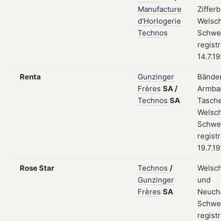
Manufacture
Zifferb
d'Horlogerie
Welsch
Technos
Schwei
regist
14.7.1
Renta
Gunzinger
Bänder
Frères
SA
/
Armba
Technos
SA
Tasch
Welsch
Schwei
regist
19.7.1
Rose Star
Technos
/
Welsc
Gunzinger
und
Frères
SA
Neuchâ
Schwei
regist