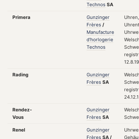
Technos
SA
Primera
Gunzinger
Uhren,
Frères
/
Uhrent
Manufacture
Uhrwe
d'horlogerie
Welsch
Technos
Schwei
regist
12.8.1
Rading
Gunzinger
Welsch
Frères
SA
Schwei
regist
24.12.
Rendez-
Gunzinger
Welsch
Vous
Frères
SA
Schwe
Renel
Gunzinger
Uhrwe
Frères
SA
/
Gehäu