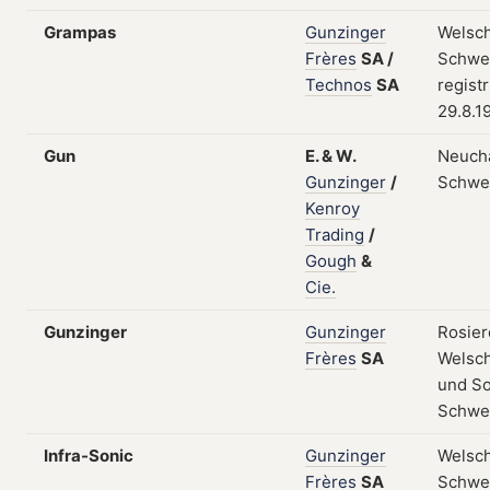
Grampas
Gunzinger
Welsch
Frères
SA
/
Schwei
Technos
SA
regist
29.8.1
Gun
E.
&
W.
Neuchâ
Gunzinger
/
Schwe
Kenroy
Trading
/
Gough
&
Cie.
Gunzinger
Gunzinger
Rosier
Frères
SA
Welsc
und So
Schwe
Infra-Sonic
Gunzinger
Welsch
Frères
SA
Schwei