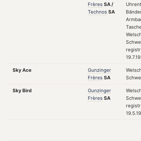
Frères
SA
/
Uhrent
Technos
SA
Bänder
Armba
Tasch
Welsch
Schwei
regist
19.7.1
Sky Ace
Gunzinger
Welsch
Frères
SA
Schwe
Sky Bird
Gunzinger
Welsch
Frères
SA
Schwei
regist
19.5.1