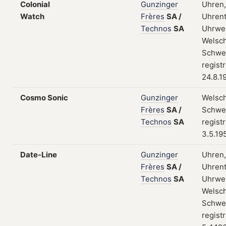
Colonial
Gunzinger
Uhren,
Watch
Frères
SA
/
Uhrent
Technos
SA
Uhrwe
Welsch
Schwei
regist
24.8.1
Cosmo Sonic
Gunzinger
Welsch
Frères
SA
/
Schwei
Technos
SA
regist
3.5.19
Date-Line
Gunzinger
Uhren,
Frères
SA
/
Uhrent
Technos
SA
Uhrwe
Welsch
Schwei
regist