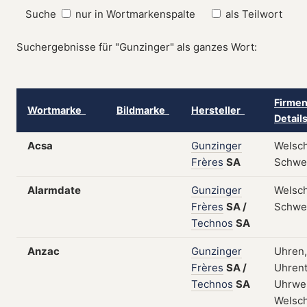
Suche
nur in Wortmarkenspalte
als Teilwort
Suchergebnisse für "Gunzinger" als ganzes Wort:
Firmen
Wortmarke
Bildmarke
Hersteller
Detail
Acsa
Gunzinger
Welsch
Frères
SA
Schwe
Alarmdate
Gunzinger
Welsch
Frères
SA
/
Schwe
Technos
SA
Anzac
Gunzinger
Uhren,
Frères
SA
/
Uhrent
Technos
SA
Uhrwe
Welsch