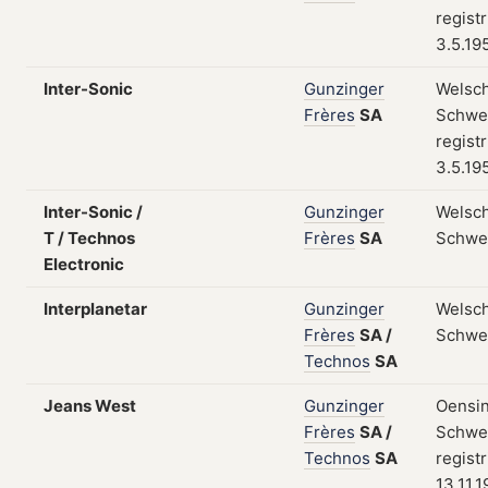
regist
3.5.19
Inter-Sonic
Gunzinger
Welsch
Frères
SA
Schwei
regist
3.5.19
Inter-Sonic /
Gunzinger
Welsch
T / Technos
Frères
SA
Schwe
Electronic
Interplanetar
Gunzinger
Welsch
Frères
SA
/
Schwe
Technos
SA
Jeans West
Gunzinger
Oensi
Frères
SA
/
Schwei
Technos
SA
regist
13.11.