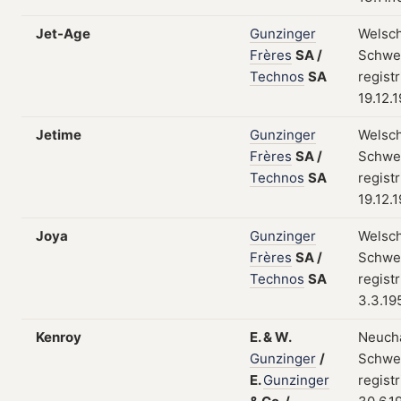
Jet-Age
Gunzinger
Welsch
Frères
SA
/
Schwei
Technos
SA
regist
19.12.
Jetime
Gunzinger
Welsch
Frères
SA
/
Schwei
Technos
SA
regist
19.12.
Joya
Gunzinger
Welsch
Frères
SA
/
Schwei
Technos
SA
regist
3.3.19
Kenroy
E.
&
W.
Neuchâ
Gunzinger
/
Schwei
E.
Gunzinger
regist