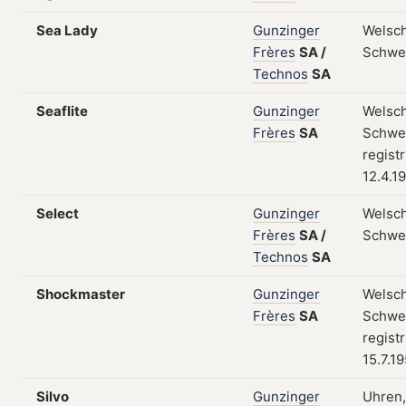
Sea Lady
Gunzinger
Welsch
Frères
SA
/
Schwe
Technos
SA
Seaflite
Gunzinger
Welsch
Frères
SA
Schwei
regist
12.4.1
Select
Gunzinger
Welsch
Frères
SA
/
Schwe
Technos
SA
Shockmaster
Gunzinger
Welsch
Frères
SA
Schwei
regist
15.7.1
Silvo
Gunzinger
Uhren,