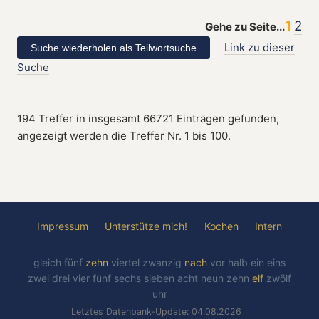
1
2
Gehe zu Seite...
Link zu dieser
Suche
194 Treffer in insgesamt 66721 Einträgen gefunden,
angezeigt werden die Treffer Nr. 1 bis 100.
Impressum
Unterstütze mich!
Kochen
Intern
gleich
fünf
zehn
viertel
zwanzig
nach
vor
halb
ein
eins
zwei
drei
vier
fünf
sechs
sieben
acht
neun
zehn
elf
zwölf
uhr
Letztes Datenbank-Update: 04.08.2026