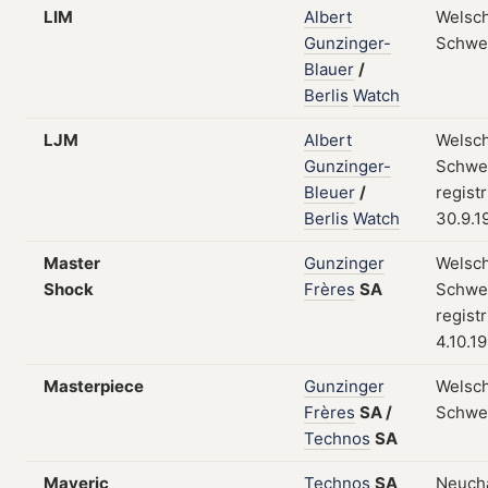
LIM
Albert
Welsch
Gunzinger-
Schwe
Blauer
/
Berlis
Watch
LJM
Albert
Welsch
Gunzinger-
Schwei
Bleuer
/
regist
Berlis
Watch
30.9.1
Master
Gunzinger
Welsch
Shock
Frères
SA
Schwei
regist
4.10.1
Masterpiece
Gunzinger
Welsch
Frères
SA
/
Schwe
Technos
SA
Maveric
Technos
SA
Neuchâ