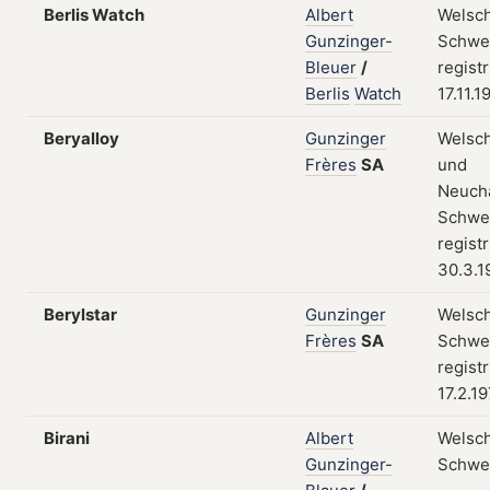
Berlis Watch
Albert
Welsch
Gunzinger-
Schwei
Bleuer
/
regist
Berlis
Watch
17.11.1
Beryalloy
Gunzinger
Welsc
Frères
SA
und
Neuchâ
Schwei
regist
30.3.1
Berylstar
Gunzinger
Welsch
Frères
SA
Schwei
regist
17.2.1
Birani
Albert
Welsch
Gunzinger-
Schwe