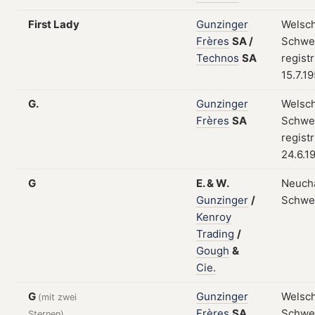
First Lady
Gunzinger
Welsch
Frères
SA
/
Schwei
Technos
SA
regist
15.7.1
G.
Gunzinger
Welsch
Frères
SA
Schwei
regist
24.6.1
G
E.
&
W.
Neuchâ
Gunzinger
/
Schwe
Kenroy
Trading
/
Gough
&
Cie.
G
Gunzinger
Welsch
(mit zwei
Frères
SA
Schwe
Sternen)