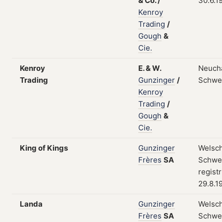
&
Co.
/
30.6.1
Kenroy
Trading
/
Gough
&
Cie.
Kenroy
E.
&
W.
Neuchâ
Trading
Gunzinger
/
Schwe
Kenroy
Trading
/
Gough
&
Cie.
King of Kings
Gunzinger
Welsch
Frères
SA
Schwei
regist
29.8.1
Landa
Gunzinger
Welsch
Frères
SA
Schwe