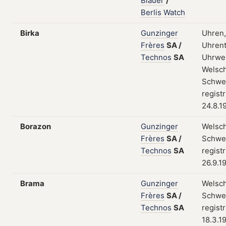
Blauer
/
Berlis
Watch
Birka
Gunzinger
Uhren,
Frères
SA
/
Uhrent
Technos
SA
Uhrwe
Welsch
Schwei
regist
24.8.1
Borazon
Gunzinger
Welsch
Frères
SA
/
Schwei
Technos
SA
regist
26.9.1
Brama
Gunzinger
Welsch
Frères
SA
/
Schwei
Technos
SA
regist
18.3.1