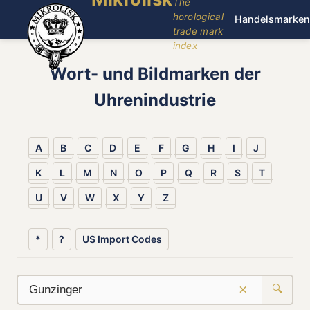
The
horological
Handelsmarken
trade mark
index
Wort- und Bildmarken der
Uhrenindustrie
A
B
C
D
E
F
G
H
I
J
K
L
M
N
O
P
Q
R
S
T
U
V
W
X
Y
Z
*
?
US Import Codes
×
🔍