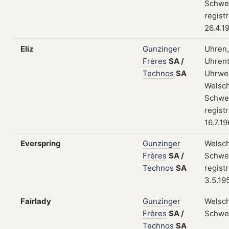
Schwei
regist
26.4.1
Eliz
Gunzinger
Uhren,
Frères
SA
/
Uhrent
Technos
SA
Uhrwe
Welsch
Schwei
regist
16.7.1
Everspring
Gunzinger
Welsch
Frères
SA
/
Schwei
Technos
SA
regist
3.5.19
Fairlady
Gunzinger
Welsch
Frères
SA
/
Schwe
Technos
SA