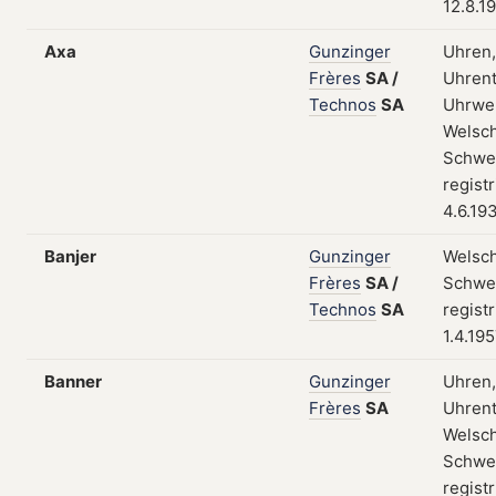
12.8.1
Axa
Gunzinger
Uhren,
Frères
SA
/
Uhrent
Technos
SA
Uhrwe
Welsch
Schwei
regist
4.6.19
Banjer
Gunzinger
Welsch
Frères
SA
/
Schwei
Technos
SA
regist
1.4.19
Banner
Gunzinger
Uhren,
Frères
SA
Uhrent
Welsch
Schwei
regist