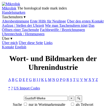
Mikrolisk
The horological trade mark index
Handelsmarken
Taschenuhren ▾
Altersbestimmung
Erste Hilfe für Neulinge
Über den ersten Kontakt
Aufzug / Stellen der Uhrzeit
Wie man Taschenuhren trägt
Das
Öffnen einer Taschenuhr
Fachbegriffe / Bezeichnungen
Uhrentechnik / Hemmungen
Über ▾
Über mich
Über diese Seite
Links
Kontakt
English
Wort- und Bildmarken der
Uhrenindustrie
A
B
C
D
E
F
G
H
I
J
K
L
M
N
O
P
Q
R
S
T
U
V
W
X
Y
Z
*
?
US Import Codes
×
🔍
Suche
nur in Wortmarkenspalte
als Teilwort