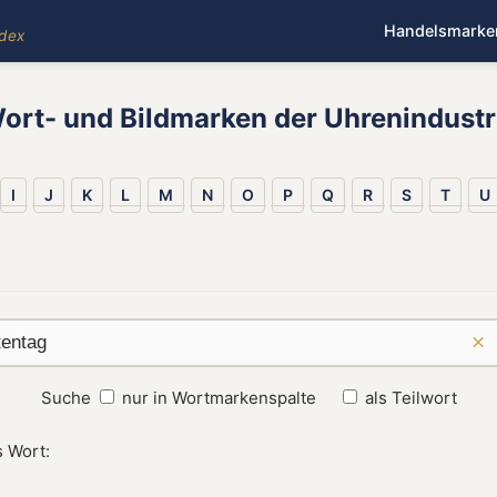
Handelsmarke
ndex
ort- und Bildmarken der Uhrenindustr
I
J
K
L
M
N
O
P
Q
R
S
T
U
×
Suche
nur in Wortmarkenspalte
als Teilwort
s Wort: