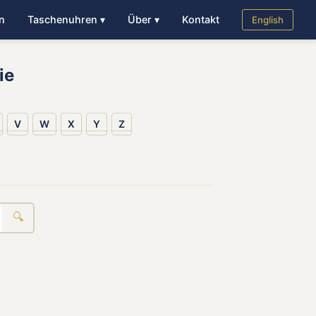
n
Taschenuhren ▾
Über ▾
Kontakt
English
ie
V
W
X
Y
Z
🔍