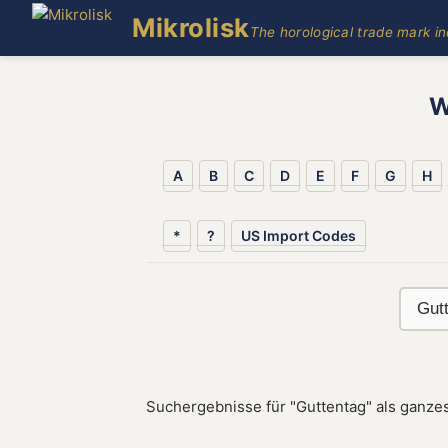
Mikrolisk
The horological trade mark i
W
A
B
C
D
E
F
G
H
*
?
US Import Codes
Suchergebnisse für "Guttentag" als ganze