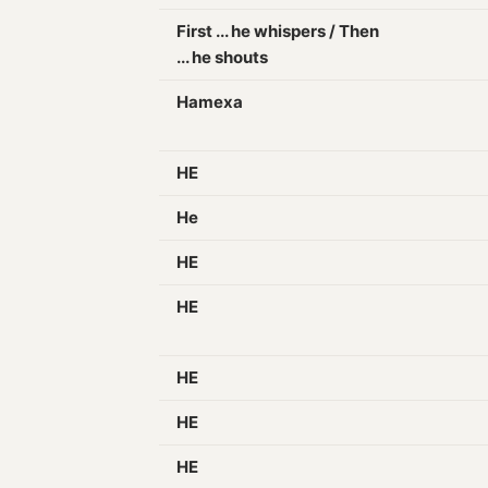
First ... he whispers / Then
... he shouts
Hamexa
HE
He
HE
HE
HE
HE
HE