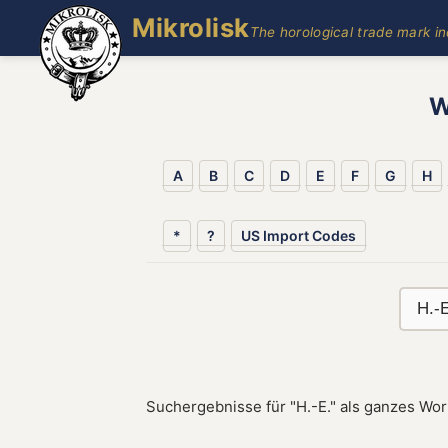
Mikrolisk
The horological trade mark i
W
A
B
C
D
E
F
G
H
*
?
US Import Codes
Suchergebnisse für "H.-E." als ganzes Wor