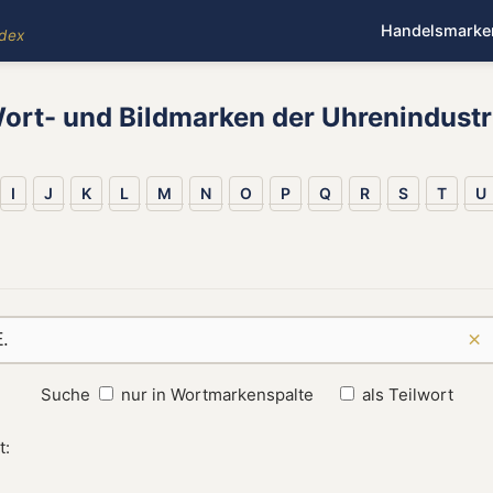
Handelsmarke
ndex
ort- und Bildmarken der Uhrenindustr
I
J
K
L
M
N
O
P
Q
R
S
T
U
×
Suche
nur in Wortmarkenspalte
als Teilwort
t: