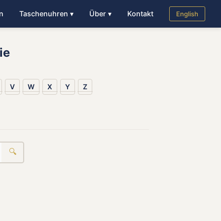
n
Taschenuhren ▾
Über ▾
Kontakt
English
ie
V
W
X
Y
Z
🔍