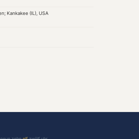
en; Kankakee (IL), USA
t
neun
zehn
elf
zwölf
uhr