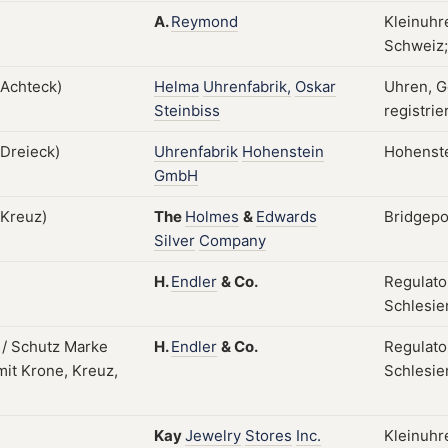
A.
Reymond
Kleinuhr
Schweiz;
Helma
Uhrenfabrik,
Oskar
Uhren, G
Steinbiss
registrie
Uhrenfabrik
Hohenstein
Hohenste
GmbH
The
Holmes
&
Edwards
Bridgepor
Silver
Company
H.
Endler
&
Co.
Regulato
Schlesie
H.
Endler
&
Co.
Regulato
Schlesien
Kay
Jewelry
Stores
Inc.
Kleinuhr