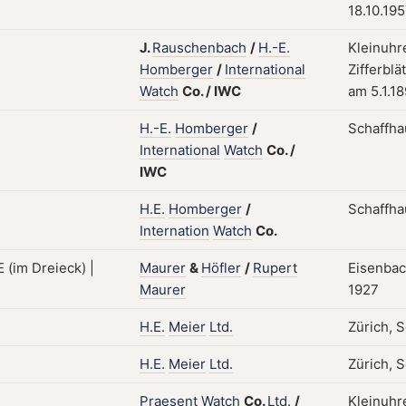
18.10.19
J.
Rauschenbach
/
H.-E.
Kleinuhr
Homberger
/
International
Zifferblä
Watch
Co.
/
IWC
am 5.1.1
H.-E.
Homberger
/
Schaffha
International
Watch
Co.
/
IWC
H.E.
Homberger
/
Schaffha
Internation
Watch
Co.
Maurer
&
Höfler
/
Rupert
Eisenbac
Maurer
1927
H.E.
Meier
Ltd.
Zürich, 
H.E.
Meier
Ltd.
Zürich, S
Praesent
Watch
Co.
Ltd.
/
Kleinuhre