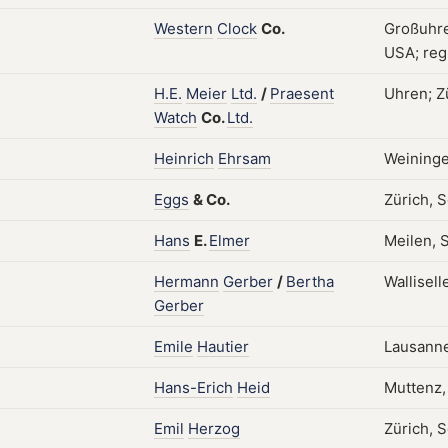
Western
Clock
Co.
Großuhren
USA; regi
H.E.
Meier
Ltd.
/
Praesent
Uhren; Zü
Watch
Co.
Ltd.
Heinrich
Ehrsam
Weininge
Eggs
&
Co.
Zürich, 
Hans
E.
Elmer
Meilen, 
Hermann
Gerber
/
Bertha
Wallisel
Gerber
Emile
Hautier
Lausanne
Hans-Erich
Heid
Muttenz,
Emil
Herzog
Zürich, 