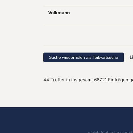
Volkmann
L
44 Treffer in insgesamt 66721 Einträgen 
gleich
fünf
zehn
vierte