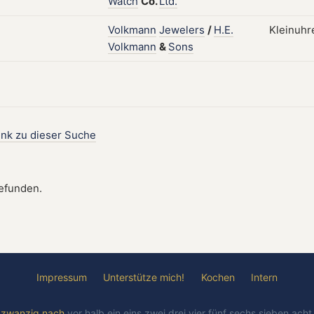
Watch
Co.
Ltd.
Volkmann
Jewelers
/
H.E.
Kleinuhr
Volkmann
&
Sons
ink zu dieser Suche
gefunden.
Impressum
Unterstütze mich!
Kochen
Intern
l
zwanzig
nach
vor
halb
ein
eins
zwei
drei
vier
fünf
sechs
sieben
ach