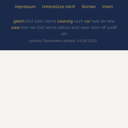
Impressum
Unterstütze mich!
Kochen
Intern
gleich
fünf
zehn
viertel
zwanzig
nach
vor
halb
ein
eins
zwei
drei
vier
fünf
sechs
sieben
acht
neun
zehn
elf
zwölf
uhr
Letztes Datenbank-Update: 04.08.2026