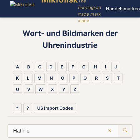
The
horological
Handelsmarken
trade mark
index
Wort- und Bildmarken der
Uhrenindustrie
A
B
C
D
E
F
G
H
I
J
K
L
M
N
O
P
Q
R
S
T
U
V
W
X
Y
Z
*
?
US Import Codes
×
🔍