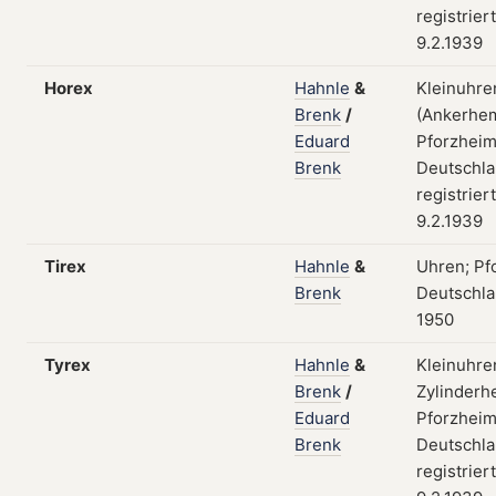
registrier
9.2.1939
Horex
Hahnle
&
Kleinuhre
Brenk
/
(Ankerhe
Eduard
Pforzheim
Brenk
Deutschla
registrier
9.2.1939
Tirex
Hahnle
&
Uhren; Pf
Brenk
Deutschla
1950
Tyrex
Hahnle
&
Kleinuhre
Brenk
/
Zylinder
Eduard
Pforzheim
Brenk
Deutschla
registrier