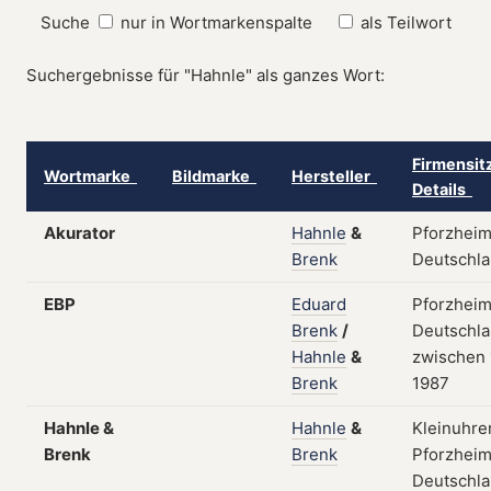
Suche
nur in Wortmarkenspalte
als Teilwort
Suchergebnisse für "Hahnle" als ganzes Wort:
Firmensit
Wortmarke
Bildmarke
Hersteller
Details
Akurator
Hahnle
&
Pforzheim
Brenk
Deutschl
EBP
Eduard
Pforzheim
Brenk
/
Deutschla
Hahnle
&
zwischen
Brenk
1987
Hahnle &
Hahnle
&
Kleinuhre
Brenk
Brenk
Pforzheim
Deutschla