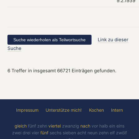
9.2.1939
Link zu dieser
Suche
6 Treffer in insgesamt 66721 Einträgen gefunden.
Impressum
Unterstütze mich!
Kochen
Intern
gleich
fünf
zehn
viertel
zwanzig
nach
vor
halb
ein
eins
zwei
drei
vier
fünf
sechs
sieben
acht
neun
zehn
elf
zwölf