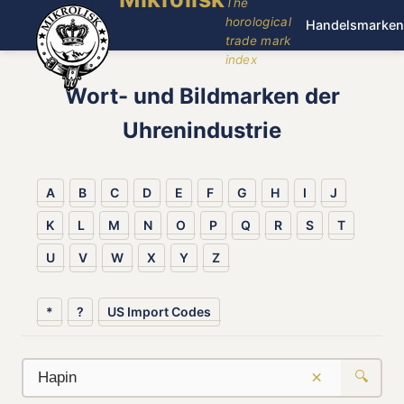
The
horological
Handelsmarken
trade mark
index
Wort- und Bildmarken der
Uhrenindustrie
A
B
C
D
E
F
G
H
I
J
K
L
M
N
O
P
Q
R
S
T
U
V
W
X
Y
Z
*
?
US Import Codes
×
🔍