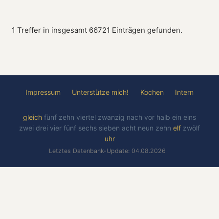
1 Treffer in insgesamt 66721 Einträgen gefunden.
Impressum
Unterstütze mich!
Kochen
Intern
gleich
fünf
zehn
viertel
zwanzig
nach
vor
halb
ein
eins
zwei
drei
vier
fünf
sechs
sieben
acht
neun
zehn
elf
zwölf
uhr
Letztes Datenbank-Update: 04.08.2026