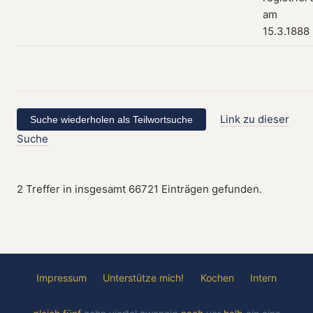
am
15.3.1888
Link zu dieser
Suche
2 Treffer in insgesamt 66721 Einträgen gefunden.
Impressum
Unterstütze mich!
Kochen
Intern