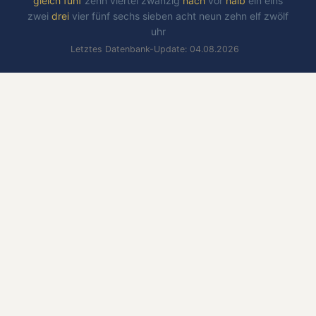
gleich
fünf
zehn
viertel
zwanzig
nach
vor
halb
ein
eins
zwei
drei
vier
fünf
sechs
sieben
acht
neun
zehn
elf
zwölf
uhr
Letztes Datenbank-Update: 04.08.2026