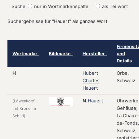
Suche
nur in Wortmarkenspalte
als Teilwort
Suchergebnisse für "Hauert" als ganzes Wort:
Firmensit
Wortmarke
Bildmarke
Hersteller
und
Details
H
Hubert
Orbe,
Charles
Schweiz
Hauert
N.
Hauert
Uhrwerke
(Löwenkopf
Gehäuse;
mit Krone im
La Chaux-
Schild)
de-Fonds,
Schweiz;
registriert