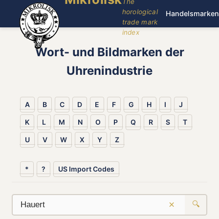
The
horological
Handelsmarken
trade mark
index
Wort- und Bildmarken der
Uhrenindustrie
A
B
C
D
E
F
G
H
I
J
K
L
M
N
O
P
Q
R
S
T
U
V
W
X
Y
Z
*
?
US Import Codes
×
🔍