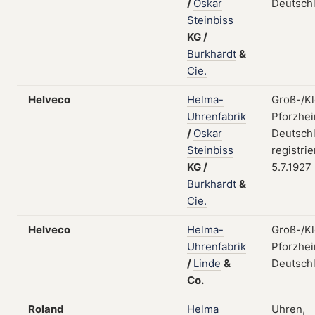
/
Oskar
Deutsch
Steinbiss
KG
/
Burkhardt
&
Cie.
Helveco
Helma-
Groß-/Kl
Uhrenfabrik
Pforzhei
/
Oskar
Deutschl
Steinbiss
registri
KG
/
5.7.1927
Burkhardt
&
Cie.
Helveco
Helma-
Groß-/Kl
Uhrenfabrik
Pforzhei
/
Linde
&
Deutsch
Co.
Roland
Helma
Uhren,