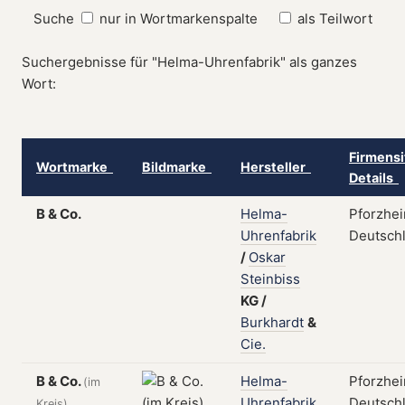
Suche
nur in Wortmarkenspalte
als Teilwort
Suchergebnisse für "Helma-Uhrenfabrik" als ganzes
Wort:
Firmensi
Wortmarke
Bildmarke
Hersteller
Details
B & Co.
Helma-
Pforzhei
Uhrenfabrik
Deutsch
/
Oskar
Steinbiss
KG
/
Burkhardt
&
Cie.
B & Co.
Helma-
Pforzhei
(im
Uhrenfabrik
Deutschl
Kreis)