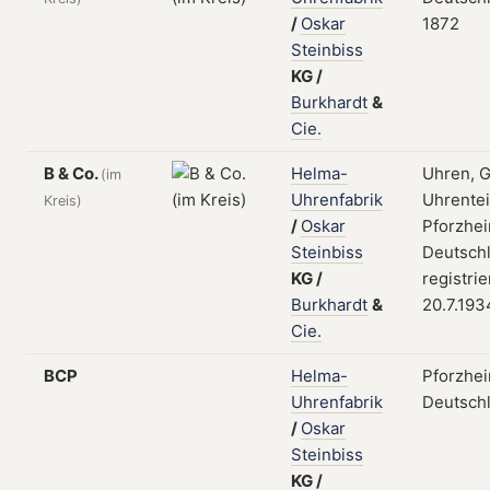
/
Oskar
1872
Steinbiss
KG
/
Burkhardt
&
Cie.
B & Co.
Helma-
Uhren, 
(im
Uhrenfabrik
Uhrentei
Kreis)
/
Oskar
Pforzhei
Steinbiss
Deutschl
KG
/
registri
Burkhardt
&
20.7.193
Cie.
BCP
Helma-
Pforzhei
Uhrenfabrik
Deutsch
/
Oskar
Steinbiss
KG
/