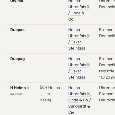
Divinal
Helma-
Uhren; P
Uhrenfabrik
Deutsch
/
Linde
&
Co.
Duopac
Helma
Bremen,
Uhrenfabrik
Deutsch
/
Oskar
Steinbiss
Duopag
Helma
Bremen,
Uhrenfabrik
Deutschl
/
Oskar
registri
Steinbiss
16.12.19
H Helma
Helma-
Uhrenher
(H
Uhrenfabrik,
Bremen,
im Kreis)
Linde
&
Co.
/
Deutsch
Burkhardt
&
Cie.