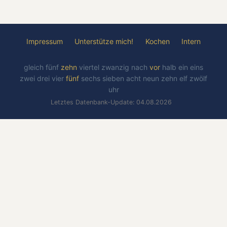
Impressum
Unterstütze mich!
Kochen
Intern
gleich
fünf
zehn
viertel
zwanzig
nach
vor
halb
ein
eins
zwei
drei
vier
fünf
sechs
sieben
acht
neun
zehn
elf
zwölf
uhr
Letztes Datenbank-Update: 04.08.2026