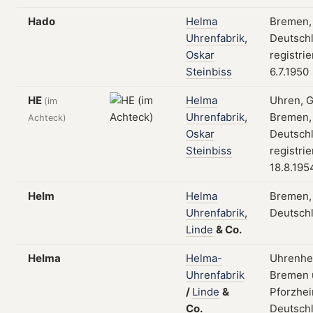
Hado
Helma
Bremen,
Uhrenfabrik,
Deutschl
Oskar
registri
Steinbiss
6.7.1950
HE
Helma
Uhren, 
(im
Uhrenfabrik,
Bremen,
Achteck)
Oskar
Deutschl
Steinbiss
registri
18.8.195
Helm
Helma
Bremen,
Uhrenfabrik,
Deutsch
Linde
&
Co.
Helma
Helma-
Uhrenher
Uhrenfabrik
Bremen 
/
Linde
&
Pforzhei
Co.
Deutsch