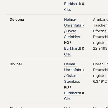
Burkhardt
&
Cie.
Delcona
Helma-
Armband
Uhrenfabrik
Taschen
/
Oskar
Pforzhei
Steinbiss
Deutschl
KG
/
registri
Burkhardt
&
22.9.193
Cie.
Divinal
Helma-
Uhren; P
Uhrenfabrik
Deutschl
/
Oskar
registri
Steinbiss
6.3.1912
KG
/
Burkhardt
&
Cie.