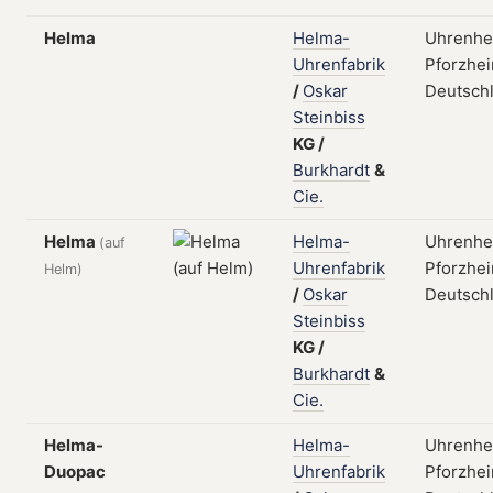
Helma
Helma-
Uhrenher
Uhrenfabrik
Pforzhei
/
Oskar
Deutsch
Steinbiss
KG
/
Burkhardt
&
Cie.
Helma
Helma-
Uhrenher
(auf
Uhrenfabrik
Pforzhei
Helm)
/
Oskar
Deutsch
Steinbiss
KG
/
Burkhardt
&
Cie.
Helma-
Helma-
Uhrenher
Duopac
Uhrenfabrik
Pforzhei