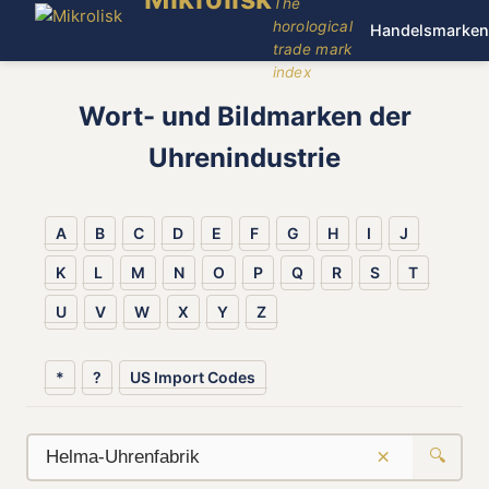
The
horological
Handelsmarken
trade mark
index
Wort- und Bildmarken der
Uhrenindustrie
A
B
C
D
E
F
G
H
I
J
K
L
M
N
O
P
Q
R
S
T
U
V
W
X
Y
Z
*
?
US Import Codes
×
🔍