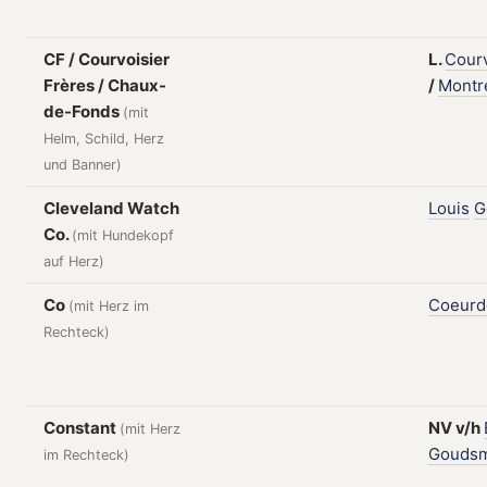
CF / Courvoisier
L.
Courv
Frères / Chaux-
/
Montr
de-Fonds
(mit
Helm, Schild, Herz
und Banner)
Cleveland Watch
Louis
G
Co.
(mit Hundekopf
auf Herz)
Co
Coeurd
(mit Herz im
Rechteck)
Constant
NV
v/h
(mit Herz
Goudsm
im Rechteck)