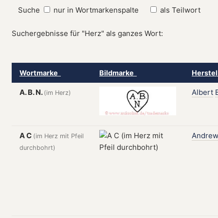
Suche
nur in Wortmarkenspalte
als Teilwort
Suchergebnisse für "Herz" als ganzes Wort:
Wortmarke
Bildmarke
Herste
A. B. N.
Albert
(im Herz)
A C
Andre
(im Herz mit Pfeil
durchbohrt)