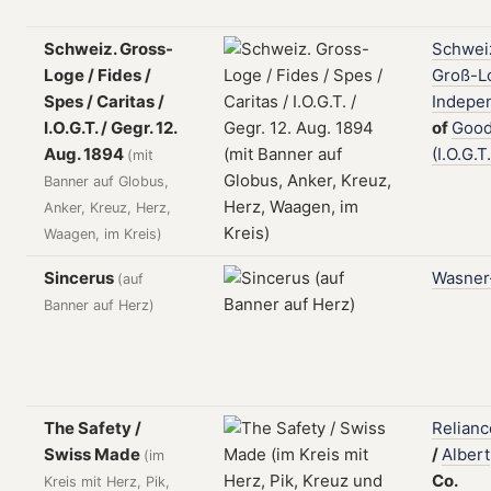
Schweiz. Gross-
Schwei
Loge / Fides /
Groß-L
Spes / Caritas /
Indepe
I.O.G.T. / Gegr. 12.
of
Goo
Aug. 1894
(I.O.G.T.
(mit
Banner auf Globus,
Anker, Kreuz, Herz,
Waagen, im Kreis)
Sincerus
Wasner-
(auf
Banner auf Herz)
The Safety /
Relianc
Swiss Made
/
Albert
(im
Co.
Kreis mit Herz, Pik,