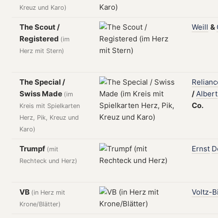
Kreuz und Karo)
The Scout /
Weill
&
Registered
(im
Herz mit Stern)
The Special /
Relianc
Swiss Made
/
Albert
(im
Co.
Kreis mit Spielkarten
Herz, Pik, Kreuz und
Karo)
Trumpf
Ernst
D
(mit
Rechteck und Herz)
VB
Voltz-B
(in Herz mit
Krone/Blätter)