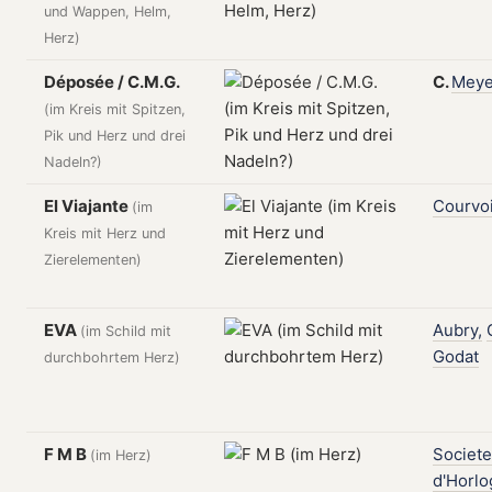
und Wappen, Helm,
Herz)
Déposée / C.M.G.
C.
Meye
(im Kreis mit Spitzen,
Pik und Herz und drei
Nadeln?)
El Viajante
Courvoi
(im
Kreis mit Herz und
Zierelementen)
EVA
Aubry,
(im Schild mit
Godat
durchbohrtem Herz)
F M B
Societe
(im Herz)
d'Horlo