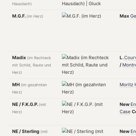
Hausdach)
M.G.F.
Max
Ge
(im Herz)
Madix
L.
Courv
(im Rechteck
/
Montr
mit Schild, Raute und
Herz)
MH
Moritz
(im gezahnten
Herz)
NE / F.K.G.P.
New
En
(mit
Case
C
Herz)
NE / Sterling
New
En
(mit