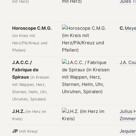
Jules
T
mit Herz)
Horoscope C.M.G.
C.
Meye
(im Kreis mit
Herz/Pik/Kreuz und
Pfeilen)
J.A.C.C. /
J.A.
Cou
Fabrique de
Spiraux
(in Kreisen
mit Wappen, Herz,
Sternen, Helm, Uhr,
Uhruhen, Spiralen)
J.H.Z.
Julius
H
(im Herz im
Zimme
Kreis)
JP
Jequier
(mit Kreuz