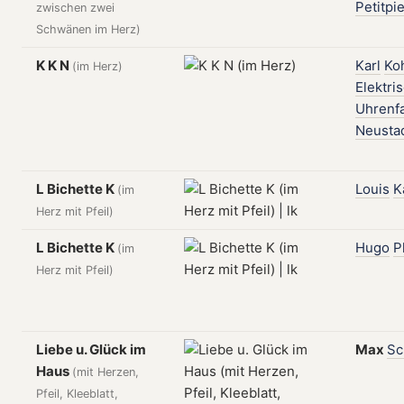
Petitpi
zwischen zwei
Schwänen im Herz)
K K N
Karl
Ko
(im Herz)
Elektri
Uhrenfa
Neusta
L Bichette K
Louis
K
(im
Herz mit Pfeil)
L Bichette K
Hugo
P
(im
Herz mit Pfeil)
Liebe u. Glück im
Max
Sc
Haus
(mit Herzen,
Pfeil, Kleeblatt,