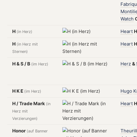
Fabriq
Montili
Watch
H
Heart
H
(in Herz)
H
Heart
H
(in Herz mit
Sternen)
H & S / B
Herz
&
(im Herz)
H K E
Hugo
K
(im Herz)
H / Trade Mark
Heart
H
(in
Herz mit
Verzierungen)
Honor
Theuril
(auf Banner