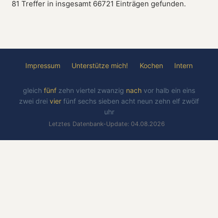
81 Treffer in insgesamt 66721 Einträgen gefunden.
Impressum
Unterstütze mich!
Kochen
Intern
gleich
fünf
zehn
viertel
zwanzig
nach
vor
halb
ein
eins
zwei
drei
vier
fünf
sechs
sieben
acht
neun
zehn
elf
zwölf
uhr
Letztes Datenbank-Update: 04.08.2026