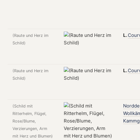
L.
Courv
(Raute und Herz im
Schild)
L.
Courv
(Raute und Herz im
Schild)
Nordde
(Schild mit
Wollkä
Ritterhelm, Flügel,
Kammga
Rose/Blume,
Verzierungen, Arm
mit Herz und Blumen)