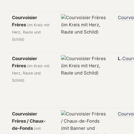
Courvoisier
Courvoi
Frères
(im Kreis mit
Herz, Raute und
Schild)
Courvoisier
L.
Courv
Frères
(im Kreis mit
Herz, Raute und
Schild)
Courvoisier
Courvoi
Frères / Chaux-
de-Fonds
(mit