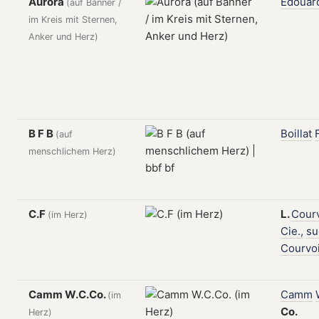
Aurora
Edouar
(auf Banner /
im Kreis mit Sternen,
Anker und Herz)
B F B
Boillat
(auf
menschlichem Herz)
C.F
L.
Courv
(im Herz)
Cie.,
su
Courvoi
Camm W.C.Co.
Camm
(im
Co.
Herz)