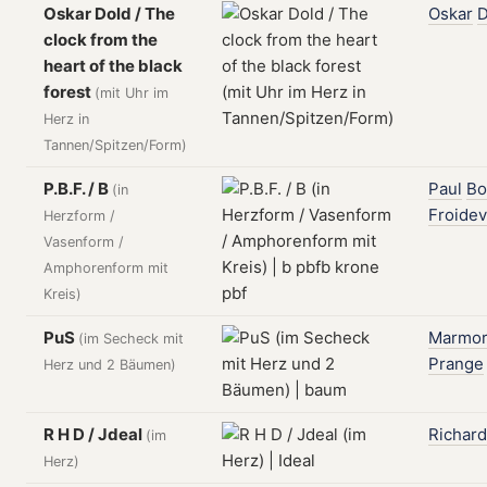
Oskar Dold / The
Oskar
D
clock from the
heart of the black
forest
(mit Uhr im
Herz in
Tannen/Spitzen/Form)
P.B.F. / B
Paul
Bo
(in
Froide
Herzform /
Vasenform /
Amphorenform mit
Kreis)
PuS
Marmor
(im Secheck mit
Prange
Herz und 2 Bäumen)
R H D / Jdeal
Richard
(im
Herz)