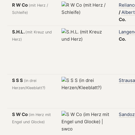
R W Co
Relianc
(mit Herz /
/
Albert
Schleife)
Co.
S.H.L.
Langen
(mit Kreuz und
Co.
Herz)
S S S
Strausa
(in drei
Herzen/Kleeblatt?)
S W Co
Sandoz
(im Herz mit
Engel und Glocke)