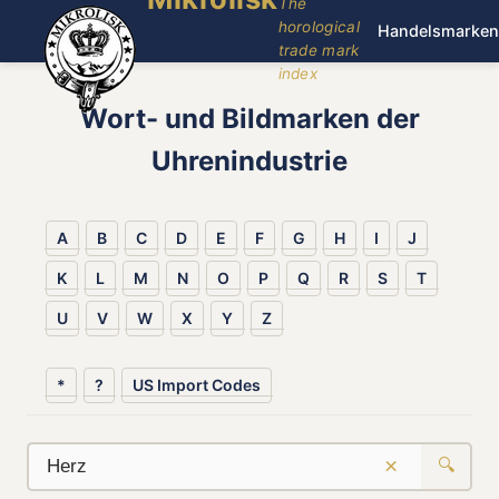
The
horological
Handelsmarken
trade mark
index
Wort- und Bildmarken der
Uhrenindustrie
A
B
C
D
E
F
G
H
I
J
K
L
M
N
O
P
Q
R
S
T
U
V
W
X
Y
Z
*
?
US Import Codes
×
🔍