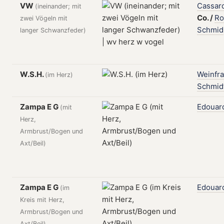
VW
Cassar
(ineinander; mit
Co.
/
Ro
zwei Vögeln mit
Schmid
langer Schwanzfeder)
W.S.H.
Weinfr
(im Herz)
Schmid
Zampa E G
Edouar
(mit
Herz,
Armbrust/Bogen und
Axt/Beil)
Zampa E G
Edouar
(im
Kreis mit Herz,
Armbrust/Bogen und
Axt/Beil)