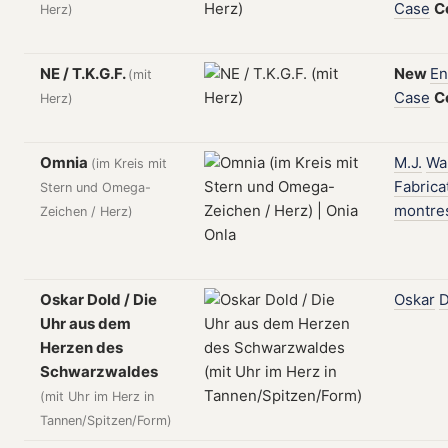
Case
C
Herz)
NE / T.K.G.F.
New
En
(mit
Case
C
Herz)
Omnia
M.J.
Wa
(im Kreis mit
Fabrica
Stern und Omega-
montre
Zeichen / Herz)
Oskar Dold / Die
Oskar
D
Uhr aus dem
Herzen des
Schwarzwaldes
(mit Uhr im Herz in
Tannen/Spitzen/Form)