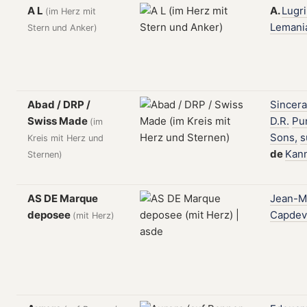
A L
A.
Lugr
(im Herz mit
Lemani
Stern und Anker)
Abad / DRP /
Sincera
Swiss Made
D.R.
Pu
(im
Sons,
s
Kreis mit Herz und
de
Kan
Sternen)
AS DE Marque
Jean-M
deposee
Capdevo
(mit Herz)