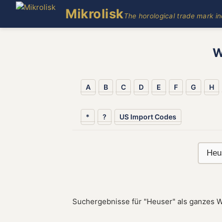
Mikrolisk
The horological trade mark i
W
A
B
C
D
E
F
G
H
*
?
US Import Codes
Suchergebnisse für "Heuser" als ganzes W