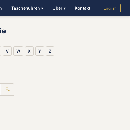
n
Taschenuhren ▾
Über ▾
Kontakt
English
ie
V
W
X
Y
Z
🔍