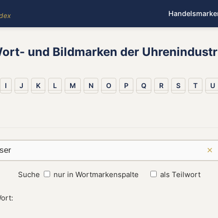
Handelsmarke
ndex
ort- und Bildmarken der Uhrenindustr
I
J
K
L
M
N
O
P
Q
R
S
T
U
×
Suche
nur in Wortmarkenspalte
als Teilwort
ort: