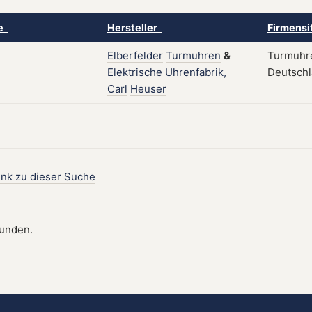
ke
Hersteller
Firmensi
Elberfelder
Turmuhren
&
Turmuhre
Elektrische
Uhrenfabrik,
Deutschl
Carl
Heuser
ink zu dieser Suche
funden.