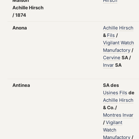
Maison
Hirsch
Achille Hirsch
/ 1874
Anona
Achille
Hirsch
&
Fils
/
Vigilant
Watch
Manufactory
/
Cervine
SA
/
Invar
SA
Antinea
SA
des
Usines
Fils
de
Achille
Hirsch
&
Co.
/
Montres
Invar
/
Vigilant
Watch
Manufactory
/