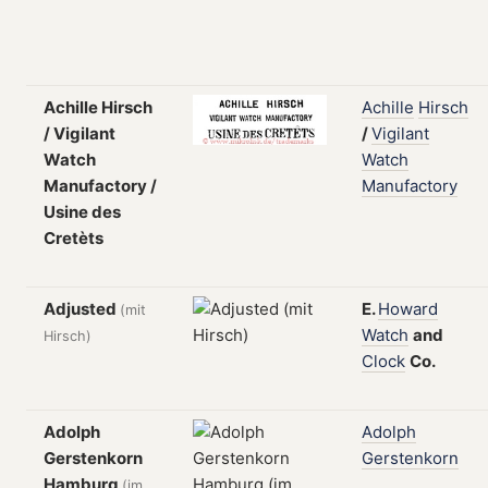
Achille Hirsch
Achille
Hirsch
/ Vigilant
/
Vigilant
Watch
Watch
Manufactory /
Manufactory
Usine des
Cretèts
Adjusted
E.
Howard
(mit
Watch
and
Hirsch)
Clock
Co.
Adolph
Adolph
Gerstenkorn
Gerstenkorn
Hamburg
(im