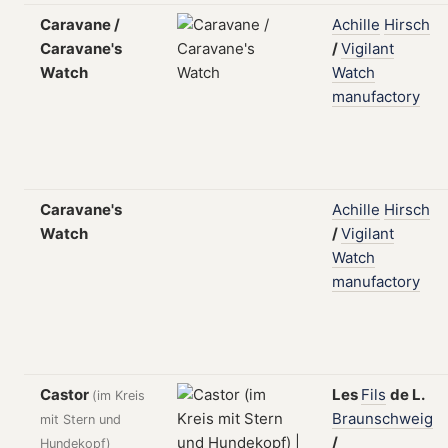
Caravane /
Achille
Hirsch
Caravane's
/
Vigilant
Watch
Watch
manufactory
Caravane's
Achille
Hirsch
Watch
/
Vigilant
Watch
manufactory
Castor
Les
Fils
de
L.
(im Kreis
Braunschweig
mit Stern und
/
Hundekopf)