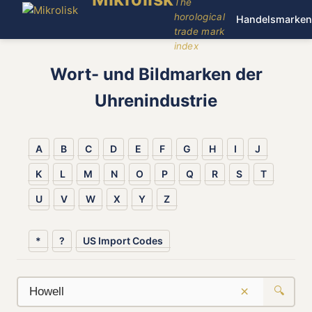
The
horological
Handelsmarken
trade mark
index
Wort- und Bildmarken der
Uhrenindustrie
A
B
C
D
E
F
G
H
I
J
K
L
M
N
O
P
Q
R
S
T
U
V
W
X
Y
Z
*
?
US Import Codes
×
🔍