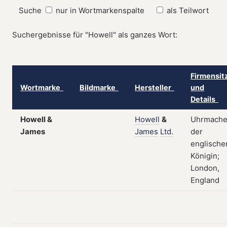
Suche
nur in Wortmarkenspalte
als Teilwort
Suchergebnisse für "Howell" als ganzes Wort:
Firmensit
Wortmarke
Bildmarke
Hersteller
und
Details
Howell &
Howell
&
Uhrmache
James
James
Ltd.
der
englische
Königin;
London,
England