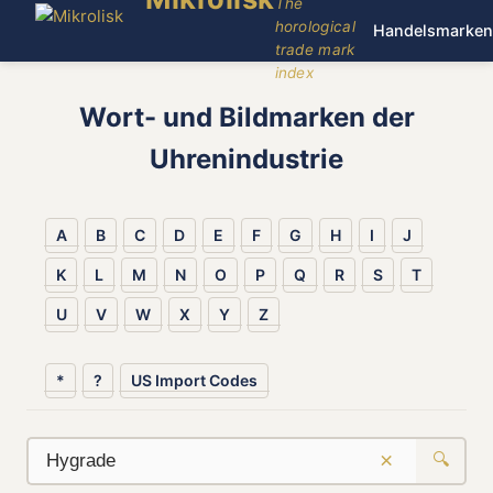
The
horological
Handelsmarken
trade mark
index
Wort- und Bildmarken der
Uhrenindustrie
A
B
C
D
E
F
G
H
I
J
K
L
M
N
O
P
Q
R
S
T
U
V
W
X
Y
Z
*
?
US Import Codes
×
🔍