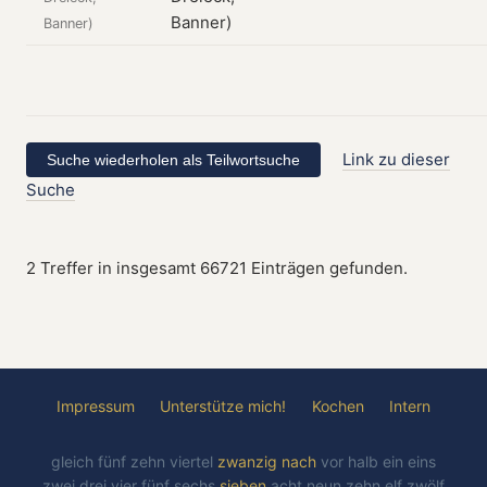
Banner)
Link zu dieser
Suche
2 Treffer in insgesamt 66721 Einträgen gefunden.
Impressum
Unterstütze mich!
Kochen
Intern
gleich
fünf
zehn
viertel
zwanzig
nach
vor
halb
ein
eins
zwei
drei
vier
fünf
sechs
sieben
acht
neun
zehn
elf
zwölf