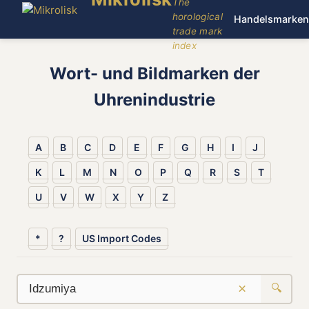
The
horological
Handelsmarken
trade mark
index
Wort- und Bildmarken der
Uhrenindustrie
A
B
C
D
E
F
G
H
I
J
K
L
M
N
O
P
Q
R
S
T
U
V
W
X
Y
Z
*
?
US Import Codes
×
🔍