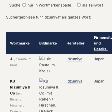
Suche
nur in Wortmarkenspalte
als Teilwort
Suchergebnisse für "Idzumiya" als ganzes Wort:
Firmensit
Wortmarke
Bildmarke
Hersteller
und
Details
J.
Idzumiya
Japan
(in Raute im
Kreis)
KB
Idzumiya
Japan
Idzumiya &
Co
(mit
Rehen /
Hirschen,
Dreieck,