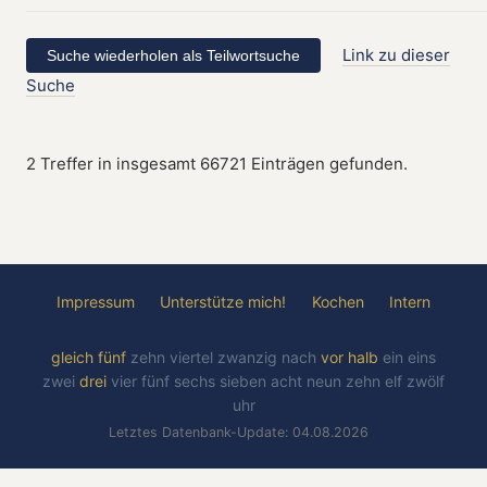
Link zu dieser
Suche
2 Treffer in insgesamt 66721 Einträgen gefunden.
Impressum
Unterstütze mich!
Kochen
Intern
gleich
fünf
zehn
viertel
zwanzig
nach
vor
halb
ein
eins
zwei
drei
vier
fünf
sechs
sieben
acht
neun
zehn
elf
zwölf
uhr
Letztes Datenbank-Update: 04.08.2026