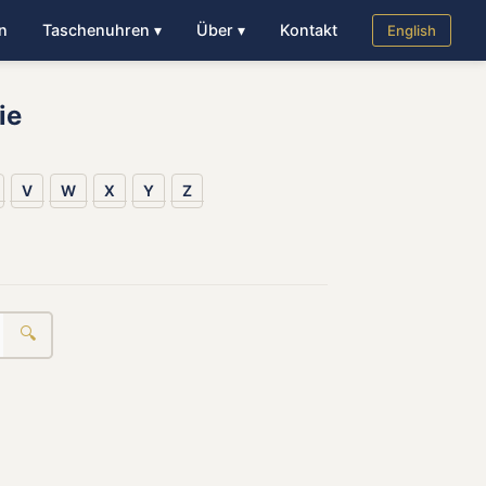
n
Taschenuhren ▾
Über ▾
Kontakt
English
ie
V
W
X
Y
Z
🔍