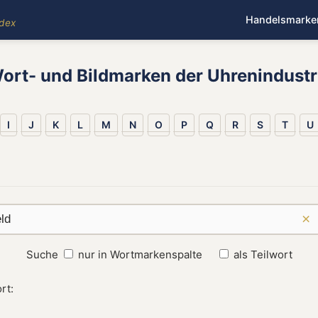
Handelsmarke
ndex
ort- und Bildmarken der Uhrenindustr
I
J
K
L
M
N
O
P
Q
R
S
T
U
×
Suche
nur in Wortmarkenspalte
als Teilwort
rt: