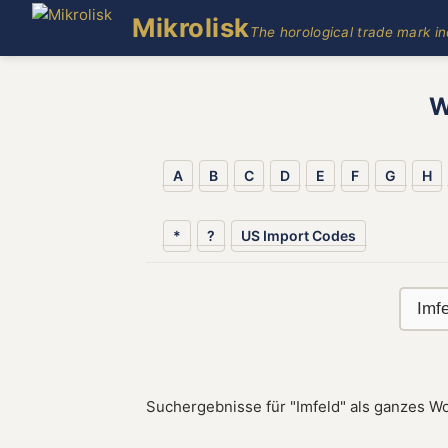
Mikrolisk
The horological trade mark i
W
A
B
C
D
E
F
G
H
*
?
US Import Codes
Suchergebnisse für "Imfeld" als ganzes Wo