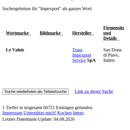
Suchergebnisse für "Impexport" als ganzes Wort:
Firmensitz
Wortmarke
Bildmarke
Hersteller
und
Details
Le Valois
Trans
San Dona
Impexport
di Piave,
Service
SpA
Italien
Link zu dieser Suche
1 Treffer in insgesamt 66721 Einträgen gefunden.
Impressum
Unterstütze mich!
Kochen
Intern
Letztes Datenbank-Update: 04.08.2026