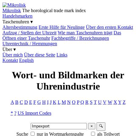
Mikrolisk
The horological trade mark index
Handelsmarken
Taschenuhren ▾
Altersbestimmung
Erste Hilfe für Neulinge
Über den ersten Kontakt
Aufzug / Stellen der Uhrzeit
Wie man Taschenuhren trägt
Das
Öffnen einer Taschenuhr
Fachbegriffe / Bezeichnungen
Uhrentechnik / Hemmungen
Über ▾
Über mich
Über diese Seite
Links
Kontakt
English
Wort- und Bildmarken der
Uhrenindustrie
A
B
C
D
E
F
G
H
I
J
K
L
M
N
O
P
Q
R
S
T
U
V
W
X
Y
Z
*
?
US Import Codes
×
🔍
Suche
nur in Wortmarkenspalte
als Teilwort