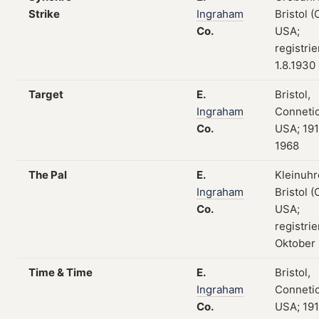
Strike
Ingraham
Bristol (
Co.
USA;
registri
1.8.1930
Target
E.
Bristol,
Ingraham
Connetic
Co.
USA; 19
1968
The Pal
E.
Kleinuhr
Ingraham
Bristol (
Co.
USA;
registrie
Oktober
Time & Time
E.
Bristol,
Ingraham
Connetic
Co.
USA; 19