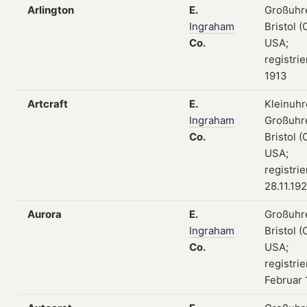
Arlington
E.
Großuhr
Ingraham
Bristol (
Co.
USA;
registrie
1913
Artcraft
E.
Kleinuhr
Ingraham
Großuhr
Co.
Bristol (
USA;
registri
28.11.19
Aurora
E.
Großuhr
Ingraham
Bristol (
Co.
USA;
registrie
Februar 