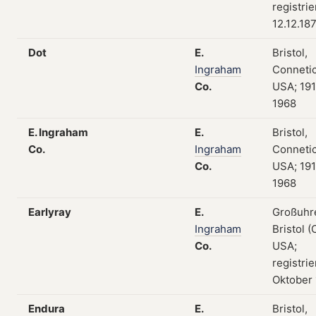
registri
12.12.18
Dot
E.
Bristol,
Ingraham
Connetic
Co.
USA; 19
1968
E. Ingraham
E.
Bristol,
Co.
Ingraham
Connetic
Co.
USA; 19
1968
Earlyray
E.
Großuhr
Ingraham
Bristol (
Co.
USA;
registrie
Oktober
Endura
E.
Bristol,