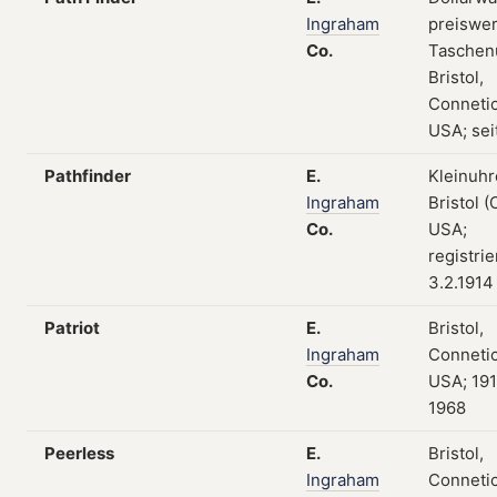
Ingraham
preiswe
Co.
Taschen
Bristol,
Connetic
USA; sei
Pathfinder
E.
Kleinuhr
Ingraham
Bristol (
Co.
USA;
registri
3.2.1914
Patriot
E.
Bristol,
Ingraham
Connetic
Co.
USA; 19
1968
Peerless
E.
Bristol,
Ingraham
Connetic