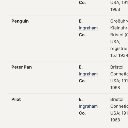
Co.
USA; 19
1968
Penguin
E.
Großuhr
Ingraham
Kleinuhr
Co.
Bristol (
USA;
registri
15.1.193
Peter Pan
E.
Bristol,
Ingraham
Connetic
Co.
USA; 19
1968
Pilot
E.
Bristol,
Ingraham
Connetic
Co.
USA; 19
1968