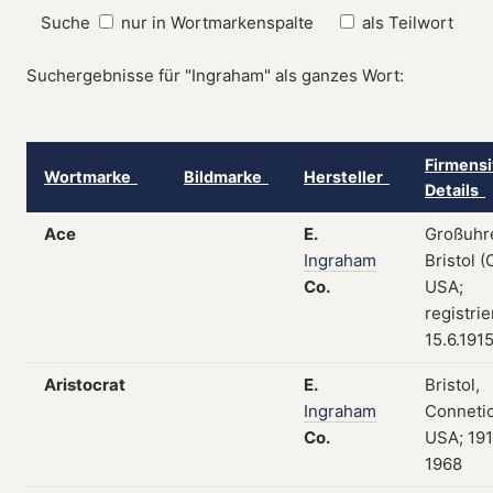
Suche
nur in Wortmarkenspalte
als Teilwort
Suchergebnisse für "Ingraham" als ganzes Wort:
Firmensi
Wortmarke
Bildmarke
Hersteller
Details
Ace
E.
Großuhr
Ingraham
Bristol (
Co.
USA;
registri
15.6.191
Aristocrat
E.
Bristol,
Ingraham
Connetic
Co.
USA; 19
1968