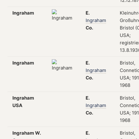
12.12.18
Ingraham
E.
Kleinuhr
Ingraham
Großuhr
Co.
Bristol (
USA;
registri
13.8.193
Ingraham
E.
Bristol,
Ingraham
Connetic
Co.
USA; 19
1968
Ingraham
E.
Bristol,
USA
Ingraham
Connetic
Co.
USA; 19
1968
Ingraham W.
E.
Bristol,