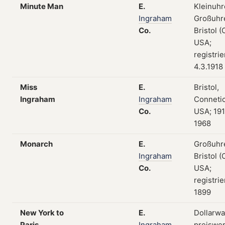
Minute Man
E.
Kleinuhr
Ingraham
Großuhr
Co.
Bristol (
USA;
registri
4.3.1918
Miss
E.
Bristol,
Ingraham
Ingraham
Connetic
Co.
USA; 19
1968
Monarch
E.
Großuhr
Ingraham
Bristol (
Co.
USA;
registrie
1899
New York to
E.
Dollarwa
Paris
Ingraham
preiswe