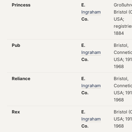
Princess
E.
Großuhr
Ingraham
Bristol (
Co.
USA;
registrie
1884
Pub
E.
Bristol,
Ingraham
Connetic
Co.
USA; 19
1968
Reliance
E.
Bristol,
Ingraham
Connetic
Co.
USA; 19
1968
Rex
E.
Bristol (
Ingraham
USA; 19
Co.
1968