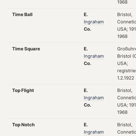
1968
Time Ball
E.
Bristol,
Ingraham
Connetic
Co.
USA; 19
1968
Time Square
E.
Großuhr
Ingraham
Bristol (
Co.
USA;
registri
1.2.1922
Top Flight
E.
Bristol,
Ingraham
Connetic
Co.
USA; 19
1968
Top Notch
E.
Bristol,
Ingraham
Connetic