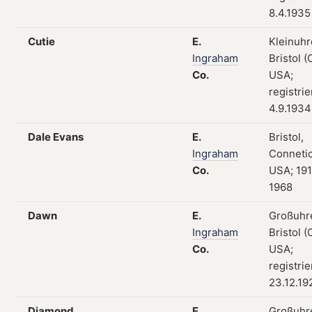
8.4.1935
Cutie
E.
Kleinuhr
Ingraham
Bristol (
Co.
USA;
registri
4.9.1934
Dale Evans
E.
Bristol,
Ingraham
Connetic
Co.
USA; 19
1968
Dawn
E.
Großuhr
Ingraham
Bristol (
Co.
USA;
registri
23.12.19
Diamond
E.
Großuhr