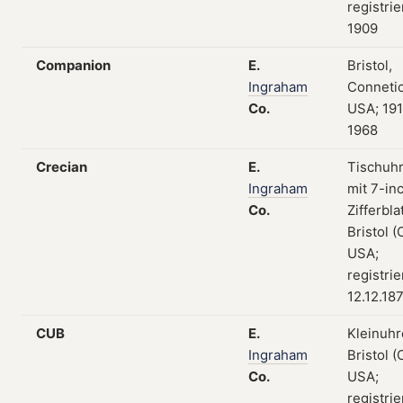
registrie
1909
Companion
E.
Bristol,
Ingraham
Connetic
Co.
USA; 19
1968
Crecian
E.
Tischuh
Ingraham
mit 7-in
Co.
Zifferblat
Bristol (
USA;
registri
12.12.18
CUB
E.
Kleinuhr
Ingraham
Bristol (
Co.
USA;
registri