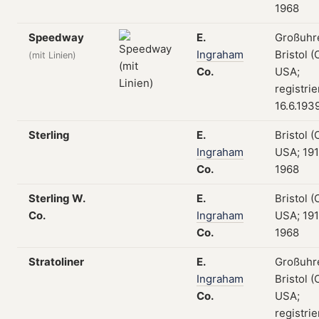
1968
Speedway
E.
Großuhr
Ingraham
Bristol (
(mit Linien)
Co.
USA;
registri
16.6.193
Sterling
E.
Bristol (
Ingraham
USA; 19
Co.
1968
Sterling W.
E.
Bristol (
Co.
Ingraham
USA; 19
Co.
1968
Stratoliner
E.
Großuhr
Ingraham
Bristol (
Co.
USA;
registri