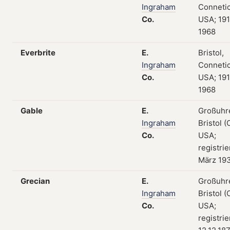
Ingraham
Connetic
Co.
USA; 19
1968
Everbrite
E.
Bristol,
Ingraham
Connetic
Co.
USA; 19
1968
Gable
E.
Großuhr
Ingraham
Bristol (
Co.
USA;
registrie
März 19
Grecian
E.
Großuhr
Ingraham
Bristol (
Co.
USA;
registri