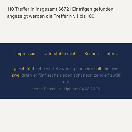
110 Treffer in insgesamt 66721 Einträgen gefunden,
angezeigt werden die Treffer Nr. 1 bis 100.
Impressum
Unterstütze mich!
Kochen
Intern
gleich
fünf
zehn
viertel
zwanzig
nach
vor
halb
ein
eins
zwei
drei
vier
fünf
sechs
sieben
acht
neun
zehn
elf
zwölf
uhr
Letztes Datenbank-Update: 04.08.2026