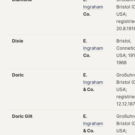
Ingraham
Bristol (
Co.
USA;
registri
20.8.191
Dixie
E.
Bristol,
Ingraham
Connetic
Co.
USA; 19
1968
Doric
E.
Großuhr
Ingraham
Bristol (
&
Co.
USA;
registri
12.12.18
Doric Gilt
E.
Großuhr
Ingraham
Bristol (
&
Co.
USA;