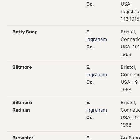
Co.
USA;
registri
1.12.1915
Betty Boop
E.
Bristol,
Ingraham
Connetic
Co.
USA; 19
1968
Biltmore
E.
Bristol,
Ingraham
Connetic
Co.
USA; 19
1968
Biltmore
E.
Bristol,
Radium
Ingraham
Connetic
Co.
USA; 19
1968
Brewster
E.
Großuhr