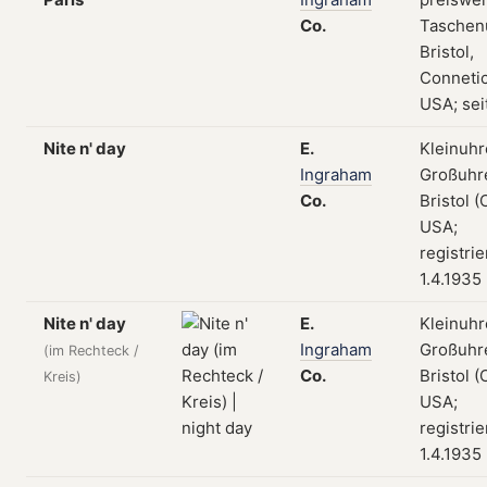
Co.
Taschen
Bristol,
Connetic
USA; sei
Nite n' day
E.
Kleinuhr
Ingraham
Großuhr
Co.
Bristol (
USA;
registri
1.4.1935
Nite n' day
E.
Kleinuhr
Ingraham
Großuhr
(im Rechteck /
Co.
Bristol (
Kreis)
USA;
registri
1.4.1935