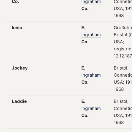
Co.
Ingraham
Connetic
Co.
USA; 19
1968
Ionic
E.
Großuhr
Ingraham
Bristol (
Co.
USA;
registri
12.12.18
Jockey
E.
Bristol,
Ingraham
Connetic
Co.
USA; 19
1968
Laddie
E.
Bristol,
Ingraham
Connetic
Co.
USA; 19
1968