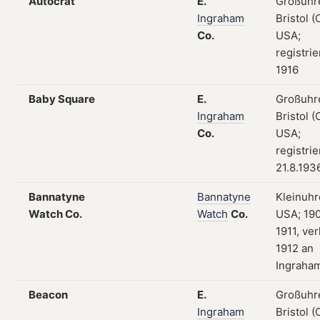
Autocrat
E.
Großuhr
Ingraham
Bristol (
Co.
USA;
registrie
1916
Baby Square
E.
Großuhr
Ingraham
Bristol (
Co.
USA;
registri
21.8.193
Bannatyne
Bannatyne
Kleinuhr
Watch Co.
Watch
Co.
USA; 19
1911, ver
1912 an
Ingraha
Beacon
E.
Großuhr
Ingraham
Bristol (