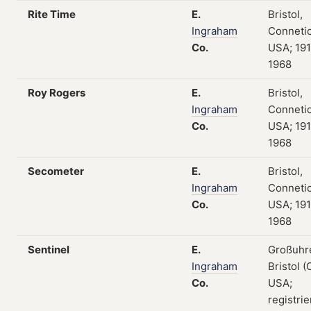
Rite Time
E.
Bristol,
Ingraham
Connetic
Co.
USA; 19
1968
Roy Rogers
E.
Bristol,
Ingraham
Connetic
Co.
USA; 19
1968
Secometer
E.
Bristol,
Ingraham
Connetic
Co.
USA; 19
1968
Sentinel
E.
Großuhr
Ingraham
Bristol (
Co.
USA;
registrie