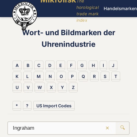
The
horological
Handelsmarken
trade mark
index
Wort- und Bildmarken der
Uhrenindustrie
A
B
C
D
E
F
G
H
I
J
K
L
M
N
O
P
Q
R
S
T
U
V
W
X
Y
Z
*
?
US Import Codes
×
🔍