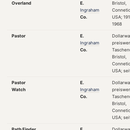
Overland
E.
Bristol,
Ingraham
Connetic
Co.
USA; 19
1968
Pastor
E.
Dollarwa
Ingraham
preiswe
Co.
Taschen
Bristol,
Connetic
USA; sei
Pastor
E.
Dollarwa
Watch
Ingraham
preiswe
Co.
Taschen
Bristol,
Connetic
USA; sei
Path Finder
E.
Dollarwa