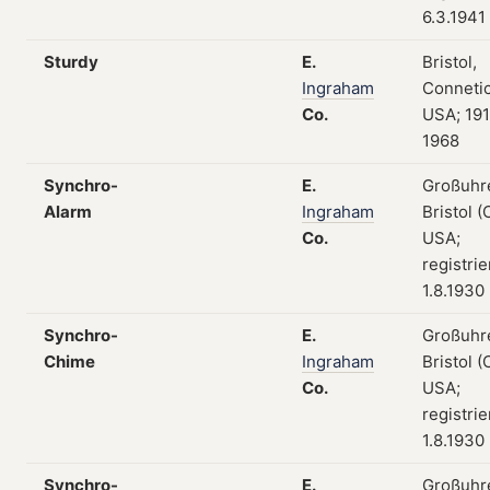
6.3.1941
Sturdy
E.
Bristol,
Ingraham
Connetic
Co.
USA; 19
1968
Synchro-
E.
Großuhr
Alarm
Ingraham
Bristol (
Co.
USA;
registri
1.8.1930
Synchro-
E.
Großuhr
Chime
Ingraham
Bristol (
Co.
USA;
registri
1.8.1930
Synchro-
E.
Großuhr