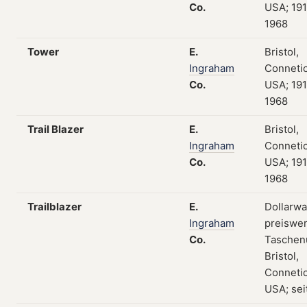
Co.
USA; 19
1968
Tower
E.
Bristol,
Ingraham
Connetic
Co.
USA; 19
1968
Trail Blazer
E.
Bristol,
Ingraham
Connetic
Co.
USA; 19
1968
Trailblazer
E.
Dollarwa
Ingraham
preiswe
Co.
Taschen
Bristol,
Connetic
USA; sei