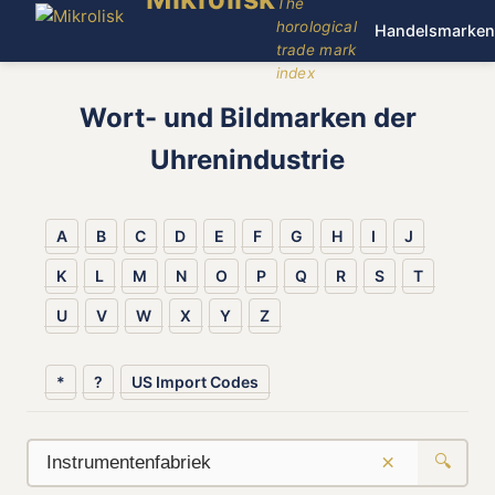
The
horological
Handelsmarken
trade mark
index
Wort- und Bildmarken der
Uhrenindustrie
A
B
C
D
E
F
G
H
I
J
K
L
M
N
O
P
Q
R
S
T
U
V
W
X
Y
Z
*
?
US Import Codes
×
🔍