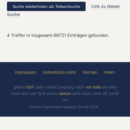
Link zu dieser
Suche
4 Treffer in insgesamt 66721 Einträgen gefunden.
Impressum
Unterstütze mich!
Kochen
Intern
gleich
fünf
zehn
viertel
zwanzig
nach
vor
halb
ein
eins
zwei
drei
vier
fünf
sechs
sieben
acht
neun
zehn
elf
zwölf
uhr
Letztes Datenbank-Update: 04.08.2026