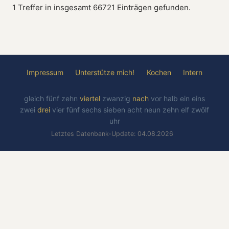
1 Treffer in insgesamt 66721 Einträgen gefunden.
Impressum
Unterstütze mich!
Kochen
Intern
gleich
fünf
zehn
viertel
zwanzig
nach
vor
halb
ein
eins
zwei
drei
vier
fünf
sechs
sieben
acht
neun
zehn
elf
zwölf
uhr
Letztes Datenbank-Update: 04.08.2026