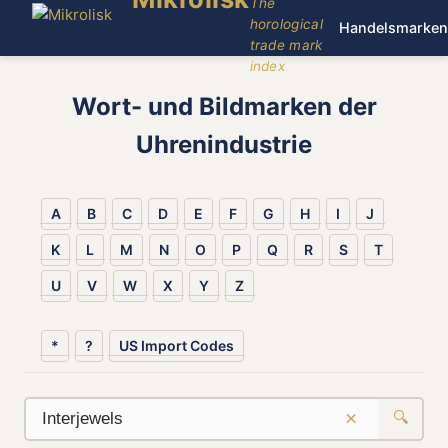
The
horological
Handelsmarken
trade mark
index
Wort- und Bildmarken der
Uhrenindustrie
A
B
C
D
E
F
G
H
I
J
K
L
M
N
O
P
Q
R
S
T
U
V
W
X
Y
Z
*
?
US Import Codes
×
🔍