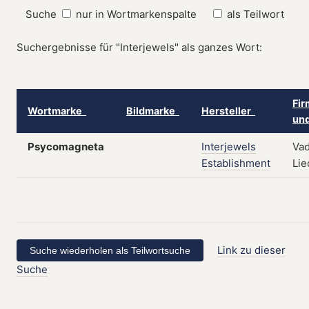
Suche
nur in Wortmarkenspalte
als Teilwort
Suchergebnisse für "Interjewels" als ganzes Wort:
Fir
Wortmarke
Bildmarke
Hersteller
und
Psycomagneta
Interjewels
Vad
Establishment
Lie
Link zu dieser
Suche