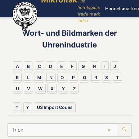
The
horological
Handelsmarken
trade mark
index
Wort- und Bildmarken der
Uhrenindustrie
A
B
C
D
E
F
G
H
I
J
K
L
M
N
O
P
Q
R
S
T
U
V
W
X
Y
Z
*
?
US Import Codes
×
🔍