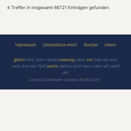
4 Treffer in insgesamt 66721 Einträgen gefunden.
Impressum
Unterstütze mich!
Kochen
Intern
gleich
fünf
zehn
viertel
zwanzig
nach
vor
halb
ein
eins
zwei
drei
vier
fünf
sechs
sieben
acht
neun
zehn
elf
zwölf
uhr
Letztes Datenbank-Update: 04.08.2026