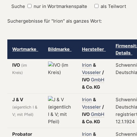
Suche
nur in Wortmarkenspalte
als Teilwort
Suchergebnisse für "Irion" als ganzes Wort:
Firmensit
Wortmarke
Bildmarke
Hersteller
Details
IVO
Irion
&
Schwenni
(im
Vosseler
/
Deutschl
Kreis)
IVO
GmbH
&
Co.
KG
J & V
Irion
&
Schwenni
Vosseler
/
Deutschla
(eigentlich I &
IVO
GmbH
registrier
V; mit Pfeil)
&
Co.
KG
12.1.1924
Probator
Irion
&
Schwenni