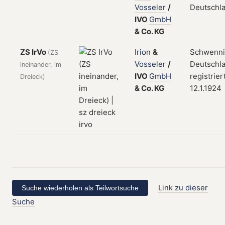
Vosseler
/
Deutschl
IVO
GmbH
&
Co.
KG
ZS IrVo
Irion
&
Schwenni
(ZS
Vosseler
/
Deutschla
ineinander, im
IVO
GmbH
registrier
Dreieck)
&
Co.
KG
12.1.1924
Link zu dieser
Suche