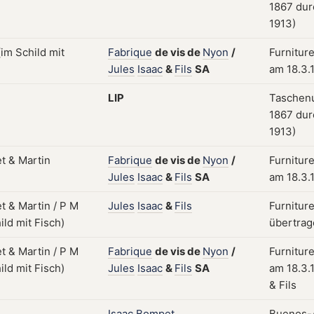
1867 dur
1913)
Fabrique
de
vis
de
Nyon
/
Furnitur
Jules
Isaac
&
Fils
SA
am 18.3.
LIP
Taschenu
1867 dur
1913)
Fabrique
de
vis
de
Nyon
/
Furnitur
Jules
Isaac
&
Fils
SA
am 18.3.
Jules
Isaac
&
Fils
Furnitur
übertrag
Fabrique
de
vis
de
Nyon
/
Furnitur
Jules
Isaac
&
Fils
SA
am 18.3.
& Fils
Isaac
Bompet
Buenos-A