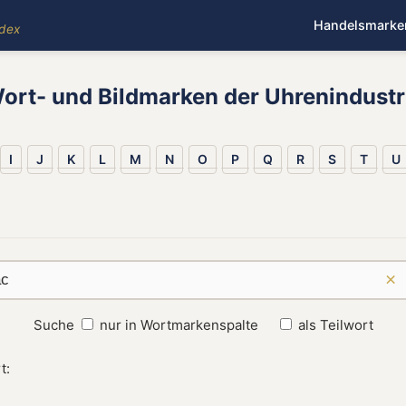
Handelsmarke
ndex
ort- und Bildmarken der Uhrenindustr
I
J
K
L
M
N
O
P
Q
R
S
T
U
×
Suche
nur in Wortmarkenspalte
als Teilwort
t: