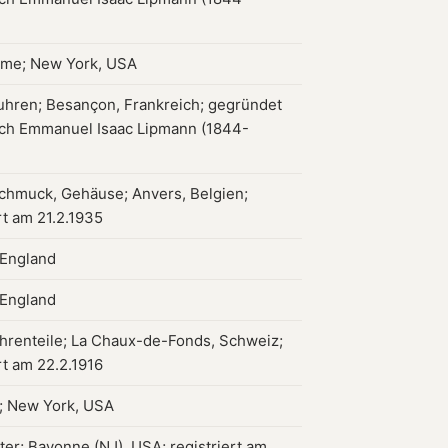
ame; New York, USA
hren; Besançon, Frankreich; gegründet
ch Emmanuel Isaac Lipmann (1844-
chmuck, Gehäuse; Anvers, Belgien;
rt am 21.2.1935
 England
 England
hrenteile; La Chaux-de-Fonds, Schweiz;
rt am 22.2.1916
; New York, USA
tter; Bayonne (NJ), USA; registriert am