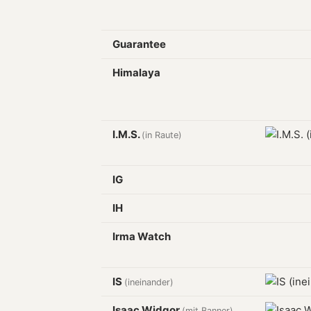
Guarantee
Himalaya
I.M.S.
(in Raute)
IG
IH
Irma Watch
IS
(ineinander)
Isaac Widgor
(mit Banner)