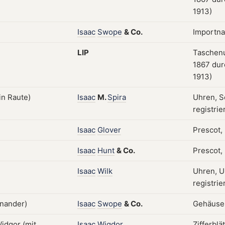
1913)
Isaac
Swope
&
Co.
Importn
LIP
Taschenu
1867 dur
1913)
Isaac
M.
Spira
Uhren, S
registrie
Isaac
Glover
Prescot,
Isaac
Hunt
&
Co.
Prescot,
Isaac
Wilk
Uhren, U
registrie
Isaac
Swope
&
Co.
Gehäuse
Isaac
Wigdor
Zifferblä