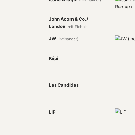
John Acorn & Co. /
London
(mit Eichel)
JW
(ineinander)
Képi
Les Candides
LIP