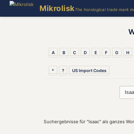
Mikrolisk
The horological trade mark i
W
A
B
C
D
E
F
G
H
*
?
US Import Codes
Suchergebnisse für "Isaac" als ganzes Wor