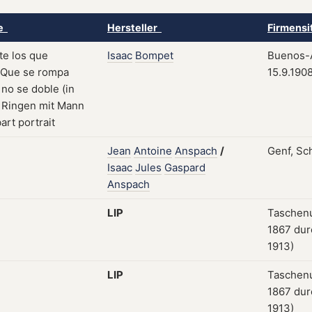
ke
Hersteller
Firmensi
Isaac
Bompet
Buenos-A
15.9.190
Jean
Antoine
Anspach
/
Genf, Sc
Isaac
Jules
Gaspard
Anspach
LIP
Taschenu
1867 dur
1913)
LIP
Taschenu
1867 dur
1913)