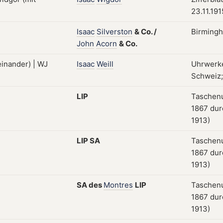
23.11.191
Isaac
Silverston
&
Co.
/
Birmingh
John
Acorn
&
Co.
Isaac
Weill
Uhrwerke
Schweiz;
LIP
Taschenu
1867 dur
1913)
LIP
SA
Taschenu
1867 dur
1913)
SA
des
Montres
LIP
Taschenu
1867 dur
1913)