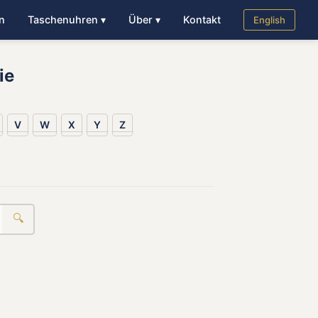
n
Taschenuhren ▾
Über ▾
Kontakt
English
ie
V
W
X
Y
Z
🔍