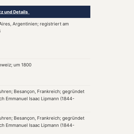
tz und Details
ires, Argentinien; registriert am
8
hweiz; um 1800
hren; Besançon, Frankreich; gegründet
ch Emmanuel Isaac Lipmann (1844-
hren; Besançon, Frankreich; gegründet
ch Emmanuel Isaac Lipmann (1844-