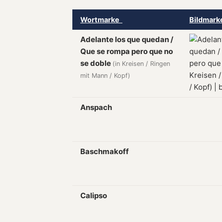
Wortmarke
Bildmar
Adelante los que quedan /
Que se rompa pero que no
se doble
(in Kreisen / Ringen
mit Mann / Kopf)
Anspach
Baschmakoff
Calipso