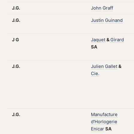
J.G.
John
Graff
J.G.
Justin
Guinand
J G
Jaquet
&
Girard
SA
J.G.
Julien
Gallet
&
Cie.
J.G.
Manufacture
d'Horlogerie
Enicar
SA