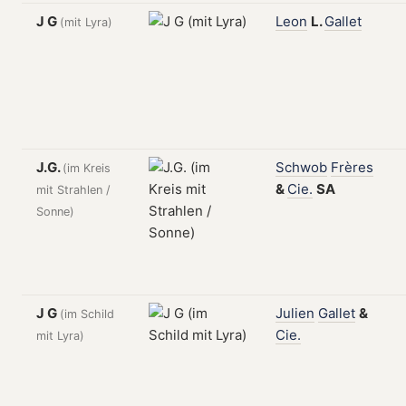
J G
Leon
L.
Gallet
(mit Lyra)
J.G.
Schwob
Frères
(im Kreis
&
Cie.
SA
mit Strahlen /
Sonne)
J G
Julien
Gallet
&
(im Schild
Cie.
mit Lyra)