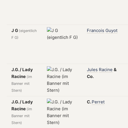
J G
Francois
Guyot
(eigentlich
F G)
J.G. / Lady
Jules
Racine
&
Racine
Co.
(im
Banner mit
Stern)
J.G. / Lady
C.
Perret
Racine
(im
Banner mit
Stern)