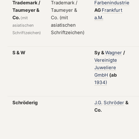
Trademark /
Farbenindustrie
Taumeyer &
AG
Frankfurt
Co.
a.M.
(mit
asiatischen
Schriftzeichen)
S & W
Sy
&
Wagner
/
Vereinigte
Juweliere
GmbH
(ab
1934)
Schröderig
J.G.
Schröder
&
Co.