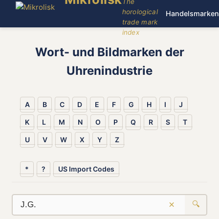
The
horological
Handelsmarken
trade mark
index
Wort- und Bildmarken der
Uhrenindustrie
A
B
C
D
E
F
G
H
I
J
K
L
M
N
O
P
Q
R
S
T
U
V
W
X
Y
Z
*
?
US Import Codes
×
🔍