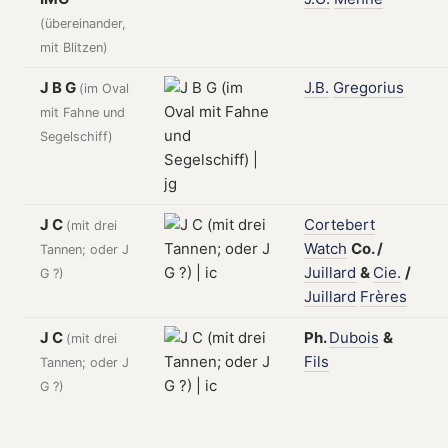
(übereinander,
mit Blitzen)
J B G
J.B.
Gregorius
(im Oval
mit Fahne und
Segelschiff)
J C
Cortebert
(mit drei
Watch
Co.
/
Tannen; oder J
Juillard
&
Cie.
/
G ?)
Juillard
Frères
J C
Ph.
Dubois
&
(mit drei
Fils
Tannen; oder J
G ?)