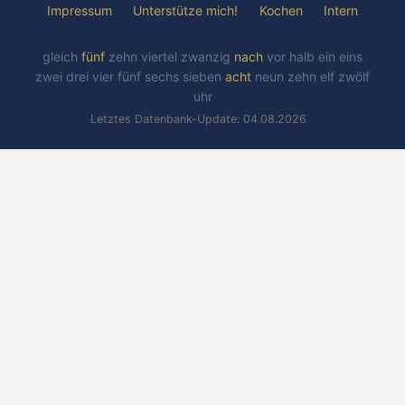
Impressum
Unterstütze mich!
Kochen
Intern
gleich
fünf
zehn
viertel
zwanzig
nach
vor
halb
ein
eins
zwei
drei
vier
fünf
sechs
sieben
acht
neun
zehn
elf
zwölf
uhr
Letztes Datenbank-Update: 04.08.2026