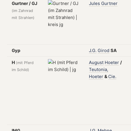
Gurtner / GJ
Jules
Gurtner
(im Zahnrad
mit Strahlen)
Gyp
J.G.
Girod
SA
H
August
Hoeter
/
(mit Pferd
Teutonia,
im Schild)
Hoeter
&
Cie.
IMG
J.G.
Mehne