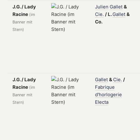
J.G. / Lady
Julien
Gallet
&
Racine
Cie.
/
L.
Gallet
&
(im
Co.
Banner mit
Stern)
J.G. / Lady
Gallet
&
Cie.
/
Racine
Fabrique
(im
d'horlogerie
Banner mit
Electa
Stern)