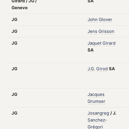
Girard / JG /
SA
Geneve
JG
John
Glover
JG
Jens
Grisson
JG
Jaquet
Girard
SA
JG
J.G.
Girod
SA
JG
Jacques
Grumser
JG
Josangreg
/
J.
Sanchez-
Grégori