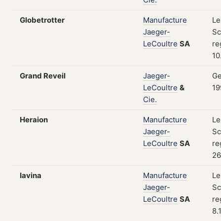
Globetrotter
Manufacture
Le
Jaeger-
Sc
LeCoultre
SA
re
10
Grand Reveil
Jaeger-
Ge
LeCoultre
&
19
Cie.
Heraion
Manufacture
Le
Jaeger-
Sc
LeCoultre
SA
re
26
Iavina
Manufacture
Le
Jaeger-
Sc
LeCoultre
SA
re
8.