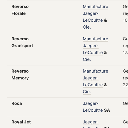
Reverso
Manufacture
Ge
Florale
Jaeger-
re
LeCoultre
&
10
Cie.
Reverso
Manufacture
Ge
Gran'sport
Jaeger-
re
LeCoultre
&
17
Cie.
Reverso
Manufacture
Ge
Memory
Jaeger-
re
LeCoultre
&
22
Cie.
Roca
Jaeger-
Ge
LeCoultre
SA
Royal Jet
Jaeger-
Ge