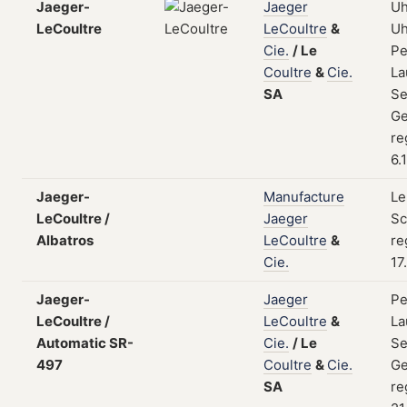
Jaeger-
Jaeger
Uh
LeCoultre
LeCoultre
&
Uh
Cie.
/
Le
Pe
Coultre
&
Cie.
La
SA
Se
Ge
re
6.
Jaeger-
Manufacture
Le
LeCoultre /
Jaeger
Sc
Albatros
LeCoultre
&
re
Cie.
17
Jaeger-
Jaeger
Pe
LeCoultre /
LeCoultre
&
La
Automatic SR-
Cie.
/
Le
Se
497
Coultre
&
Cie.
Ge
SA
re