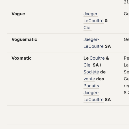
21
Vogue
Jaeger
Ge
LeCoultre
&
Cie.
Voguematic
Jaeger-
Ge
LeCoultre
SA
Voxmatic
Le
Coultre
&
Pe
Cie.
SA
/
La
Société
de
Se
vente
des
Ge
Poduits
re
Jaeger-
8.
LeCoultre
SA