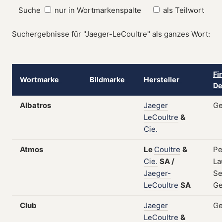
Suche
nur in Wortmarkenspalte
als Teilwort
Suchergebnisse für "Jaeger-LeCoultre" als ganzes Wort:
Fi
Wortmarke
Bildmarke
Hersteller
De
Albatros
Jaeger
Ge
LeCoultre
&
Cie.
Atmos
Le
Coultre
&
Pe
Cie.
SA
/
La
Jaeger-
Se
LeCoultre
SA
Ge
Club
Jaeger
Ge
LeCoultre
&