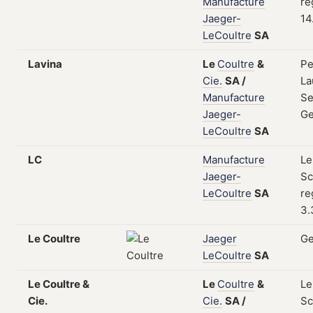
Manufacture
re
Jaeger-
14
LeCoultre
SA
Lavina
Le
Coultre
&
Pe
Cie.
SA
/
La
Manufacture
Se
Jaeger-
Ge
LeCoultre
SA
LC
Manufacture
Le
Jaeger-
Sc
LeCoultre
SA
re
3.
Le Coultre
Jaeger
Ge
LeCoultre
SA
Le Coultre &
Le
Coultre
&
Le
Cie.
Cie.
SA
/
Sc