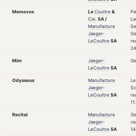
Memovox
Le
Coultre
&
Pe
Cie.
SA
/
La
Manufacture
Se
Jaeger-
Ge
LeCoultre
SA
re
24
Mim
Jaeger-
Ge
LeCoultre
SA
Odysseus
Manufacture
Le
Jaeger-
Sc
LeCoultre
SA
re
11
Recital
Manufacture
Ge
Jaeger-
re
LeCoultre
SA
14