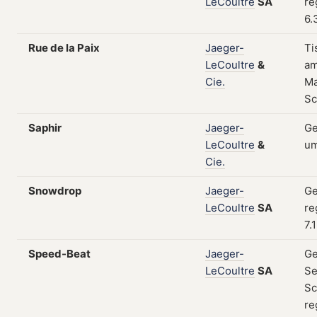
LeCoultre
SA
re
6.
Rue de la Paix
Jaeger-
Ti
LeCoultre
&
am
Cie.
Ma
Sc
Saphir
Jaeger-
Ge
LeCoultre
&
um
Cie.
Snowdrop
Jaeger-
Ge
LeCoultre
SA
re
7.
Speed-Beat
Jaeger-
Ge
LeCoultre
SA
Se
Sc
re