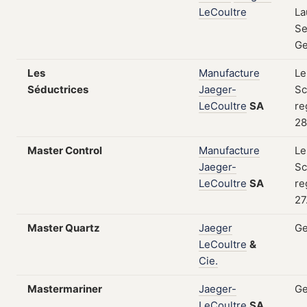
LeCoultre
La
Se
Ge
Les
Manufacture
Le
Séductrices
Jaeger-
Sc
LeCoultre
SA
re
28
Master Control
Manufacture
Le
Jaeger-
Sc
LeCoultre
SA
re
27
Master Quartz
Jaeger
Ge
LeCoultre
&
Cie.
Mastermariner
Jaeger-
Ge
LeCoultre
SA