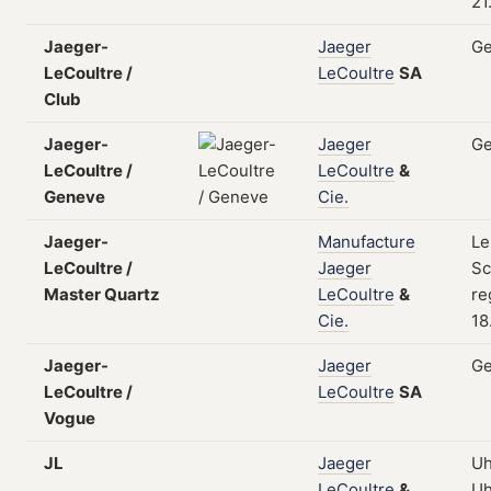
21
Jaeger-
Jaeger
Ge
LeCoultre /
LeCoultre
SA
Club
Jaeger-
Jaeger
Ge
LeCoultre /
LeCoultre
&
Geneve
Cie.
Jaeger-
Manufacture
Le
LeCoultre /
Jaeger
Sc
Master Quartz
LeCoultre
&
re
Cie.
18
Jaeger-
Jaeger
Ge
LeCoultre /
LeCoultre
SA
Vogue
JL
Jaeger
Uh
LeCoultre
&
Uh