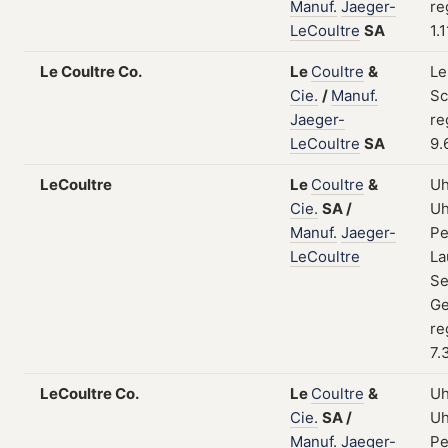
Manuf.
Jaeger-
re
LeCoultre
SA
1.
Le Coultre Co.
Le
Coultre
&
Le
Cie.
/
Manuf.
Sc
Jaeger-
re
LeCoultre
SA
9.
LeCoultre
Le
Coultre
&
Uh
Cie.
SA
/
Uh
Manuf.
Jaeger-
Pe
LeCoultre
La
Se
Ge
re
7.
LeCoultre Co.
Le
Coultre
&
Uh
Cie.
SA
/
Uh
Manuf.
Jaeger-
Pe