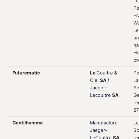
Le
Pe
Fr
We
Le
un
na
He
pr
Futurematic
Le
Coultre
&
Pe
Cie.
SA
/
La
Jaeger-
Se
Lecoultre
SA
Ge
re
27
Gentilhomme
Manufacture
Le
Jaeger-
Sc
LeCoultre
SA
re