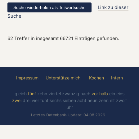
Link zu dieser
Suche
62 Treffer in insgesamt 66721 Einträgen gefunden.
Impressum
Unterstütze mich!
Kochen
Intern
gleich
fünf
zehn
viertel
zwanzig
nach
vor
halb
ein
eins
zwei
drei
vier
fünf
sechs
sieben
acht
neun
zehn
elf
zwölf
uhr
Letztes Datenbank-Update: 04.08.2026