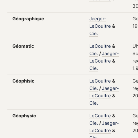
30
Géographique
Jaeger-
Ge
LeCoultre
&
19
Cie.
Géomatic
LeCoultre
&
Uh
Cie.
/
Jaeger-
Sc
LeCoultre
&
re
Cie.
1.
Géophisic
LeCoultre
&
Ge
Cie.
/
Jaeger-
re
LeCoultre
&
20
Cie.
Géophysic
LeCoultre
&
Ge
Cie.
/
Jaeger-
re
LeCoultre
&
20
Cie.