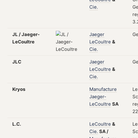
Cie.
Ge
re
3.
JL / Jaeger-
Jaeger
Ge
LeCoultre
LeCoultre
&
Cie.
JLC
Jaeger
Ge
LeCoultre
&
Cie.
Kryos
Manufacture
Le
Jaeger-
Sc
LeCoultre
SA
re
22
L.C.
LeCoultre
&
Le
Cie.
SA
/
Sc