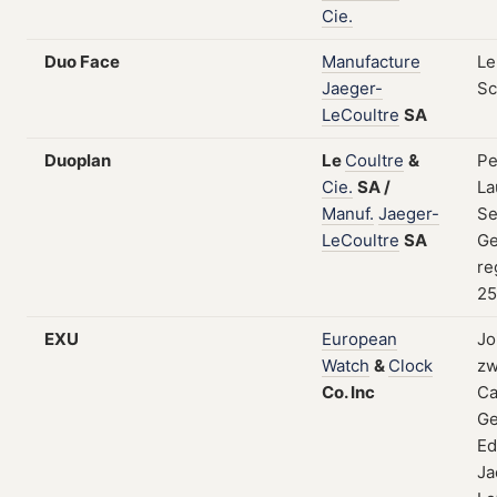
Cie.
Duo Face
Manufacture
Le
Jaeger-
Sc
LeCoultre
SA
Duoplan
Le
Coultre
&
Pe
Cie.
SA
/
La
Manuf.
Jaeger-
Se
LeCoultre
SA
Ge
re
25
EXU
European
Jo
Watch
&
Clock
zw
Co.
Inc
Ca
Ge
E
Ja