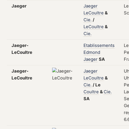
Jaeger
Jaeger
Le
LeCoultre
&
Sc
Cie.
/
LeCoultre
&
Cie.
Jaeger-
Etablissements
Le
LeCoultre
Edmond
Pe
Jaeger
SA
Fr
Jaeger-
Jaeger
Uh
LeCoultre
LeCoultre
&
Uh
Cie.
/
Le
Pe
Coultre
&
Cie.
La
SA
Se
Ge
re
6.