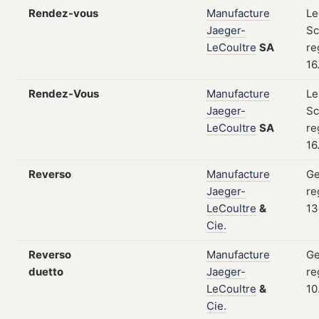
Rendez-vous
Manufacture
Le
Jaeger-
Sc
LeCoultre
SA
re
16
Rendez-Vous
Manufacture
Le
Jaeger-
Sc
LeCoultre
SA
re
16
Reverso
Manufacture
Ge
Jaeger-
re
LeCoultre
&
13
Cie.
Reverso
Manufacture
Ge
duetto
Jaeger-
re
LeCoultre
&
10
Cie.