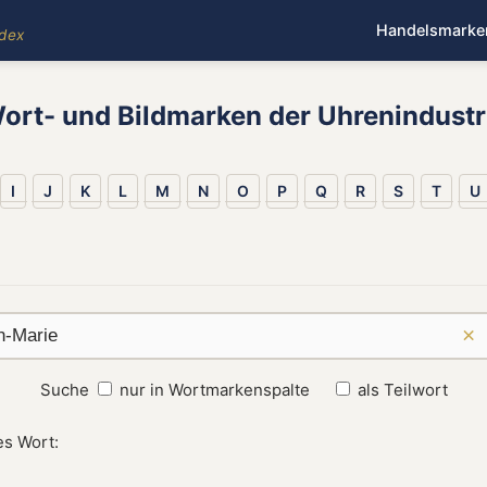
Handelsmarke
ndex
ort- und Bildmarken der Uhrenindustr
I
J
K
L
M
N
O
P
Q
R
S
T
U
×
Suche
nur in Wortmarkenspalte
als Teilwort
es Wort: