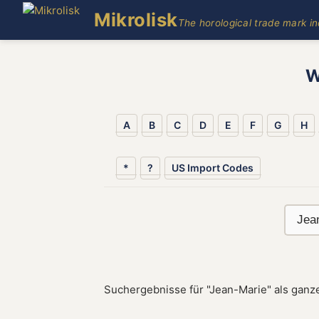
Mikrolisk
The horological trade mark i
W
A
B
C
D
E
F
G
H
*
?
US Import Codes
Suchergebnisse für "Jean-Marie" als ganz