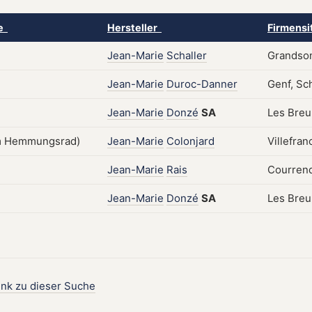
ke
Hersteller
Firmensi
Jean-Marie
Schaller
Grandson
Jean-Marie
Duroc-Danner
Genf, Sc
Jean-Marie
Donzé
SA
Les Breu
Jean-Marie
Colonjard
Villefran
Jean-Marie
Rais
Courrend
Jean-Marie
Donzé
SA
Les Breu
ink zu dieser Suche