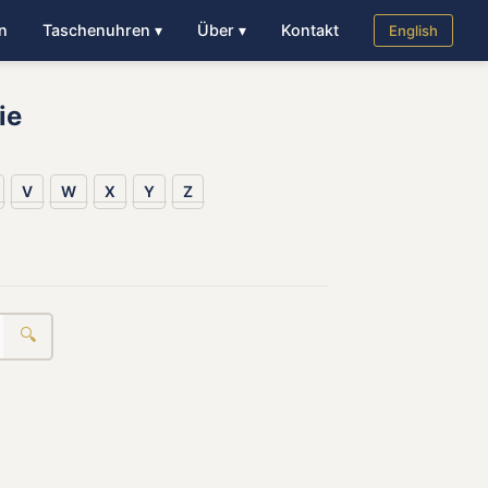
n
Taschenuhren ▾
Über ▾
Kontakt
English
ie
V
W
X
Y
Z
🔍