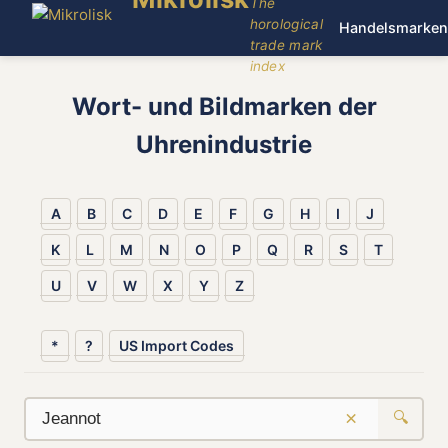
The
horological
Handelsmarken
trade mark
index
Wort- und Bildmarken der
Uhrenindustrie
A
B
C
D
E
F
G
H
I
J
K
L
M
N
O
P
Q
R
S
T
U
V
W
X
Y
Z
*
?
US Import Codes
×
🔍