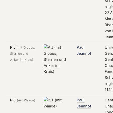
Schw
regi
22.8
Mar
über
von 
Jean
P J
Paul
Uhrw
(mit Globus,
Jeannot
Geh
Sternen und
Genf
Anker im Kreis)
Cha
Fond
Schw
regi
11.1.
P.J.
Paul
Genf
(mit Waage)
Jeannot
Cha
Fond