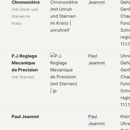
Chronomètre
Jeannot
Geh
Genf
(mit Unruh und
Cha
Sternen im
Fond
Kreis)
Schw
regi
11.1.
P.J. Reglage
Paul
Uhrw
Mecanique
Jeannot
Geh
de Precision
Genf
Cha
(mit Sternen)
Fond
Schw
regi
11.1.
Paul Jeannot
Paul
Klei
Jeannot
Uhre