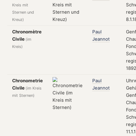
Schw
Kreis mit
regi
Sternen und
8.1.
Kreuz)
Chronomètre
Paul
Genf
Civile
Jeannot
Cha
(im
Fond
Kreis)
Schw
regis
189
Chronometrie
Paul
Uhrw
Civile
Jeannot
Geh
(im Kreis
Genf
mit Sternen)
Cha
Fond
Schw
regi
11.1.