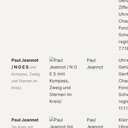
Geh
Ziffe
Uhrw
Cha
Fond
Schw
regi
7.7.
Paul Jeannot
Paul
Uhrw
/ N O E S
Jeannot
Geh
(mit
Genf
Kompass, Zweig
Cha
und Sternen im
Fond
Kreis)
Schw
regi
11.1.
Paul Jeannot
Paul
Klei
Jeannot
Uhre
(im Kreis mit