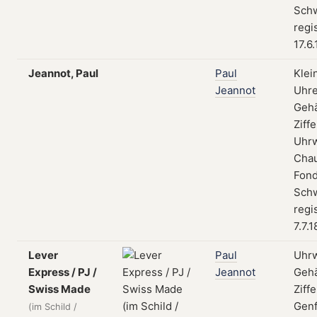
Schw
regi
17.6
Jeannot, Paul
Paul
Klei
Jeannot
Uhre
Geh
Ziffe
Uhrw
Cha
Fond
Schw
regi
7.7.
Lever
Paul
Uhrw
Express / PJ /
Jeannot
Geh
Swiss Made
Ziffe
Genf
(im Schild /