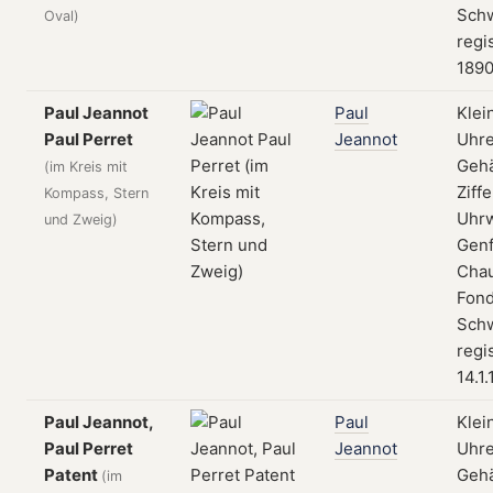
Schw
Oval)
regis
189
Paul Jeannot
Paul
Klei
Paul Perret
Jeannot
Uhre
Geh
(im Kreis mit
Ziffe
Kompass, Stern
Uhrw
und Zweig)
Genf
Cha
Fond
Schw
regi
14.1
Paul Jeannot,
Paul
Klei
Paul Perret
Jeannot
Uhre
Patent
Geh
(im