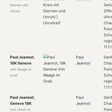
Geh
Sternen und
Ziffe
Unruh)
Uhrw
Cha
Fond
Schw
regi
11.1.
Paul Jeannot,
Paul
Genf
18K Geneve
Jeannot
Cha
Fond
(mit Waage im
Schw
Oval)
regi
1.11.
Paul Jeannot,
Paul
Genf
Geneve 18K
Jeannot
Cha
Fond
(mit Unruh im