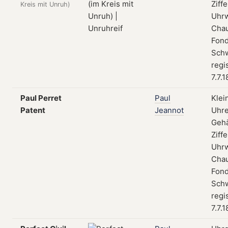
Ziffe
Kreis mit Unruh)
Uhrw
Cha
Fond
Schw
regi
7.7.
Paul Perret
Paul
Klei
Patent
Jeannot
Uhre
Geh
Ziffe
Uhrw
Cha
Fond
Schw
regi
7.7.