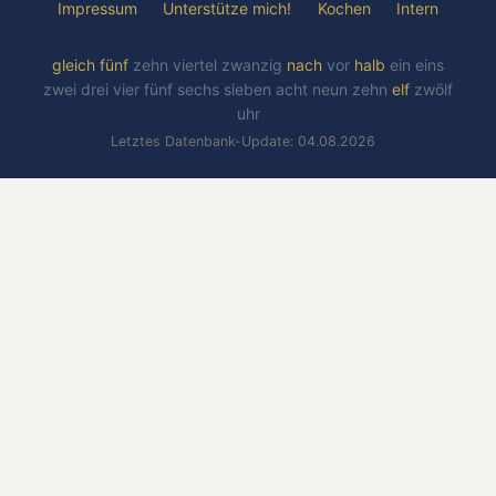
Impressum
Unterstütze mich!
Kochen
Intern
gleich
fünf
zehn
viertel
zwanzig
nach
vor
halb
ein
eins
zwei
drei
vier
fünf
sechs
sieben
acht
neun
zehn
elf
zwölf
uhr
Letztes Datenbank-Update: 04.08.2026