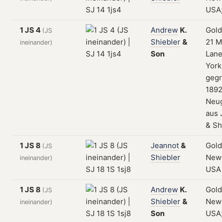
USA
1 JS 4
Andrew
K.
Gold
(JS
Shiebler
&
21 M
ineinander)
Son
Lane
York
gegr
1892
Neu
aus 
& Sh
1 JS 8
Jeannot
&
Gold
(JS
Shiebler
New 
ineinander)
USA
1 JS 8
Andrew
K.
Gold
(JS
Shiebler
&
New 
ineinander)
Son
USA