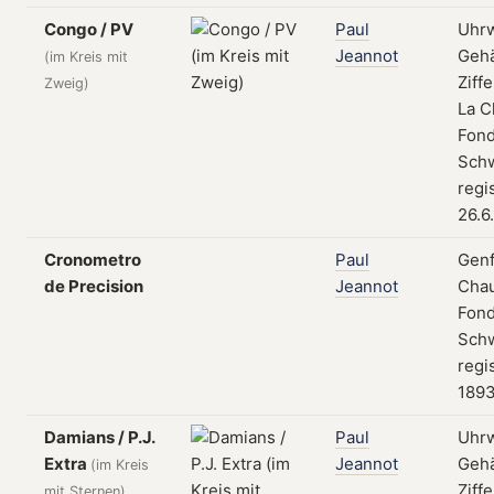
Congo / PV
Paul
Uhrw
Jeannot
Geh
(im Kreis mit
Ziffe
Zweig)
La C
Fond
Schw
regi
26.6
Cronometro
Paul
Genf
de Precision
Jeannot
Cha
Fond
Schw
regis
189
Damians / P.J.
Paul
Uhrw
Extra
Jeannot
Geh
(im Kreis
Ziffe
mit Sternen)