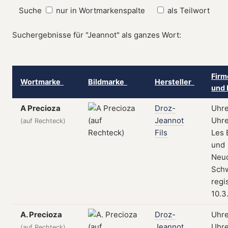
Suche
nur in Wortmarkenspalte
als Teilwort
Suchergebnisse für "Jeannot" als ganzes Wort:
Firm
Wortmarke
Bildmarke
Hersteller
und 
A Precioza
Droz-
Uhre
Jeannot
Uhre
(auf Rechteck)
Fils
Les 
und
Neuc
Schw
regi
10.3
A. Precioza
Droz-
Uhre
Jeannot
Uhre
(auf Rechteck)