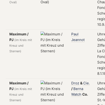
Cha
Oval)
Fond
Schw
regi
10.9
Maximum /
Paul
Uhrw
PJ
Jeannot
Geh
(im Kreis mit
Ziffe
Kreuz und
La C
Sternen)
Fond
Schw
regi
8.1.
Maximum /
Droz
&
Cie.
Uhrw
PJ
/
Berna
Geh
(im Kreis mit
Watch
Co.
Ziffe
Kreuz und
St.-I
Sternen)