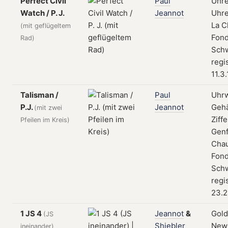
Perfect Civil
Paul
Uhre
Watch / P. J.
Jeannot
Uhre
La C
(mit geflügeltem
Fond
Rad)
Schw
regi
11.3
Talisman /
Paul
Uhrw
P.J.
Jeannot
Geh
(mit zwei
Ziffe
Pfeilen im Kreis)
Genf
Cha
Fond
Schw
regi
23.2
1 JS 4
Jeannot
&
Gold
(JS
Shiebler
New 
ineinander)