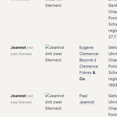
Genf
Cha
Fond
Schw
regi
27.7
Jeannot
Eugene
Geh
(mit
Clemence-
Uhrw
zwei Sternen)
Beurret
/
Cha
Clemence
Fond
Frères
&
Schw
Co.
regis
189
Jeannot
Paul
Geh
(mit
Jeannot
Uhrw
zwei Sternen)
Cha
Fond