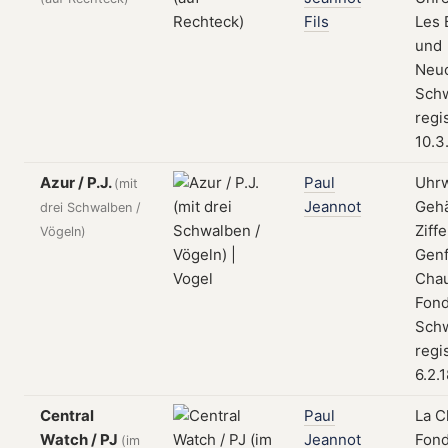
Fils
Les 
und
Neuc
Schw
regi
10.3
Azur / P.J.
Paul
Uhrw
(mit
Jeannot
Geh
drei Schwalben /
Ziffe
Vögeln)
Genf
Cha
Fond
Schw
regi
6.2.
Central
Paul
La C
Watch / PJ
Jeannot
Fond
(im