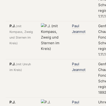
Schw
regi
1.11.
P.J.
Paul
Genf
(mit
Jeannot
Cha
Kompass, Zweig
Fond
und Sternen im
Schw
Kreis)
regi
1.11.
P.J.
Paul
Genf
(mit Unruh
Jeannot
Cha
im Kreis)
Fond
Schw
regis
189
P.J.
Paul
Uhrw