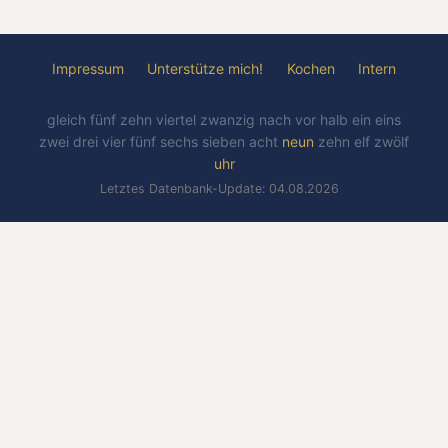
Impressum
Unterstütze mich!
Kochen
Intern
gleich
fünf
zehn
viertel
zwanzig
nach
vor
halb
ein
eins
zwei
drei
vier
fünf
sechs
sieben
acht
neun
zehn
elf
zwölf
uhr
Letztes Datenbank-Update: 04.08.2026