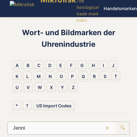
The
horological
Handelsmarken
trade mark
index
Wort- und Bildmarken der
Uhrenindustrie
A
B
C
D
E
F
G
H
I
J
K
L
M
N
O
P
Q
R
S
T
U
V
W
X
Y
Z
*
?
US Import Codes
×
🔍