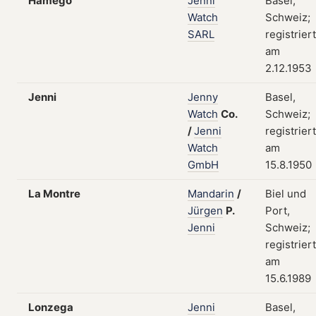
Hamego
Jenni
Basel,
Watch
Schweiz;
SARL
registriert
am
2.12.1953
Jenni
Jenny
Basel,
Watch
Co.
Schweiz;
/
Jenni
registriert
Watch
am
GmbH
15.8.1950
La Montre
Mandarin
/
Biel und
Jürgen
P.
Port,
Jenni
Schweiz;
registriert
am
15.6.1989
Lonzega
Jenni
Basel,