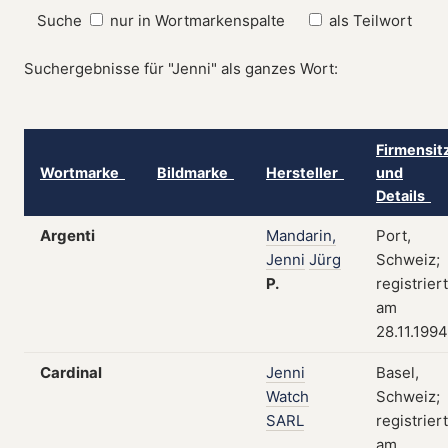
Suche
nur in Wortmarkenspalte
als Teilwort
Suchergebnisse für "Jenni" als ganzes Wort:
Firmensit
Wortmarke
Bildmarke
Hersteller
und
Details
Argenti
Mandarin,
Port,
Jenni
Jürg
Schweiz;
P.
registriert
am
28.11.1994
Cardinal
Jenni
Basel,
Watch
Schweiz;
SARL
registriert
am