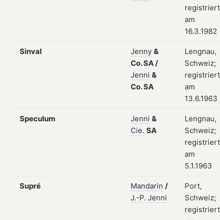
registriert
am
16.3.1982
Sinval
Jenny
&
Lengnau,
Co.
SA
/
Schweiz;
Jenni
&
registriert
Co.
SA
am
13.6.1963
Speculum
Jenni
&
Lengnau,
Cie.
SA
Schweiz;
registriert
am
5.1.1963
Supré
Mandarin
/
Port,
J.-P.
Jenni
Schweiz;
registriert