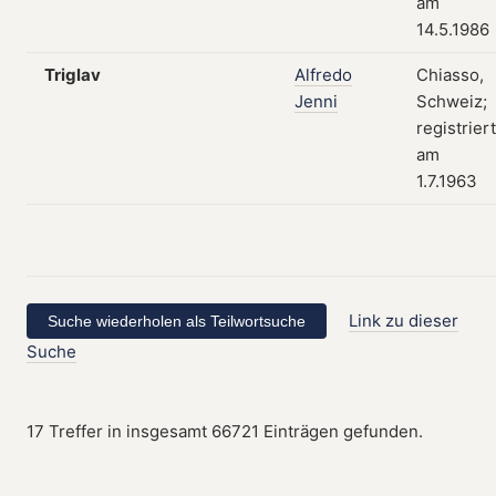
am
14.5.1986
Triglav
Alfredo
Chiasso,
Jenni
Schweiz;
registriert
am
1.7.1963
Link zu dieser
Suche
17 Treffer in insgesamt 66721 Einträgen gefunden.