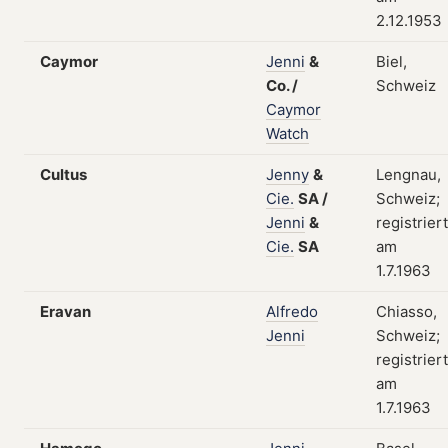
2.12.1953
Caymor
Jenni
&
Biel,
Co.
/
Schweiz
Caymor
Watch
Cultus
Jenny
&
Lengnau,
Cie.
SA
/
Schweiz;
Jenni
&
registriert
Cie.
SA
am
1.7.1963
Eravan
Alfredo
Chiasso,
Jenni
Schweiz;
registriert
am
1.7.1963