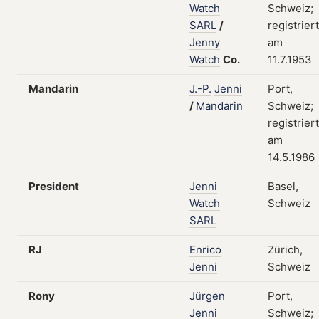
Watch
Schweiz;
SARL
/
registriert
Jenny
am
Watch
Co.
11.7.1953
Mandarin
J.-P.
Jenni
Port,
/
Mandarin
Schweiz;
registriert
am
14.5.1986
President
Jenni
Basel,
Watch
Schweiz
SARL
RJ
Enrico
Zürich,
Jenni
Schweiz
Rony
Jürgen
Port,
Jenni
Schweiz;