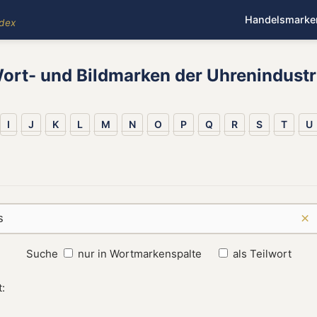
Handelsmarke
ndex
ort- und Bildmarken der Uhrenindustr
I
J
K
L
M
N
O
P
Q
R
S
T
U
×
Suche
nur in Wortmarkenspalte
als Teilwort
: