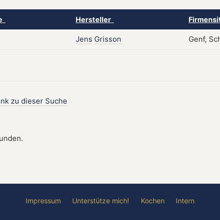
ke
Hersteller
Firmensi
Jens
Grisson
Genf, Sc
ink zu dieser Suche
funden.
Impressum
Unterstütze mich!
Kochen
Intern