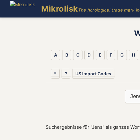
Mikrolisk
The horological trade mark i
W
A
B
C
D
E
F
G
H
*
?
US Import Codes
Suchergebnisse für "Jens" als ganzes Wort