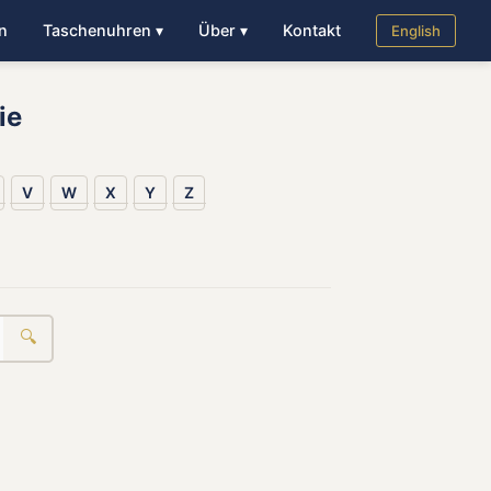
n
Taschenuhren ▾
Über ▾
Kontakt
English
ie
V
W
X
Y
Z
🔍